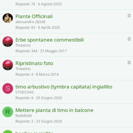
Risposte
76
6 Agosto 2020
e
v
I
Piante Officinali
i
n
alessandro-28248
d
Risposte
83
9 Aprile 2020
e
e
v
n
I
Erbe spontanee commestibili
i
z
n
Tmaximo
d
a
Risposte
344
25 Maggio 2017
e
e
v
n
I
Ripristinato foto
i
z
n
Tmaximo
d
a
Risposte
4
8 Marzo 2014
e
e
v
n
timo arbustivo (tymbra capitata) ingiallito
i
S
z
STOECHAS
d
a
Risposte
4
29 Giugno 2026
e
n
Mettere pianta di timo in balcone
R
z
Rodolfs68
a
Risposte
3
23 Giugno 2026