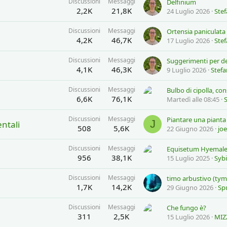
Discussioni
Messaggi
Delfinium
2,2K
21,8K
24 Luglio 2026
Ste
Discussioni
Messaggi
4,2K
46,7K
17 Luglio 2026
Ste
Discussioni
Messaggi
Suggerimenti per de
4,1K
46,3K
9 Luglio 2026
Stefa
Discussioni
Messaggi
Bulbo di cipolla, con
6,6K
76,1K
Martedì alle 08:45
Discussioni
Messaggi
Piantare una pianta
J
ntali
508
5,6K
22 Giugno 2026
joe
Discussioni
Messaggi
Equisetum Hyemal
956
38,1K
15 Luglio 2025
Syb
Discussioni
Messaggi
1,7K
14,2K
29 Giugno 2026
Sp
Discussioni
Messaggi
Che fungo è?
311
2,5K
15 Luglio 2026
MIZ