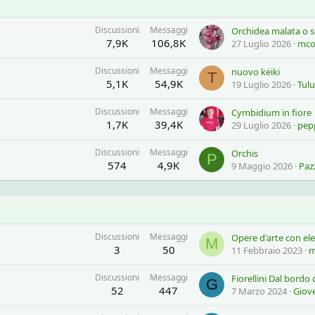
Discussioni
Messaggi
Orchidea malata o s
7,9K
106,8K
27 Luglio 2026
mco
Discussioni
Messaggi
nuovo keiki
T
5,1K
54,9K
19 Luglio 2026
Tul
Discussioni
Messaggi
Cymbidium in fiore
1,7K
39,4K
29 Luglio 2026
pep
Discussioni
Messaggi
Orchis
P
574
4,9K
9 Maggio 2026
Paz
Discussioni
Messaggi
Opere d'arte con el
M
3
50
11 Febbraio 2023
m
Discussioni
Messaggi
G
52
447
7 Marzo 2024
Giov