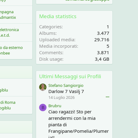
ampagna
Media statistics
Admantix
Categories
1
elettronica
Albums
3.477
.e.t.d.
Uploaded media
29.716
Media incorporati
5
o da esterno
Comments
3.871
onbee
Disk usage
3,4 GB
Ultimi Messaggi sui Profili
Stefano Sangiorgio
giblu
Darlow 7 Vasilj 7
14 Luglio 2026
•••
a di Roma
Brubru
B
ogiblu
Ciao ragazzi! Sto per
arrendermi con la mia
pianta di
Frangipane/Pomelia/Plumer
ia!!