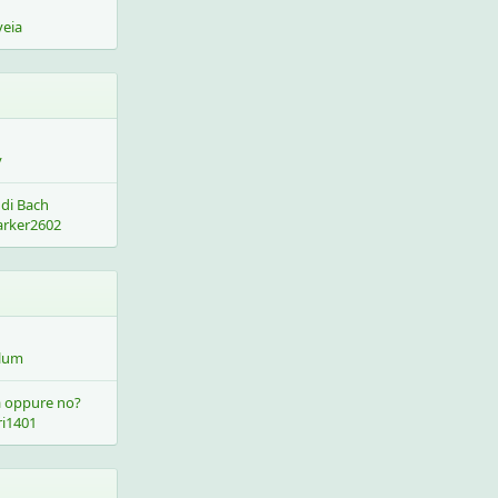
veia
y
 di Bach
arker2602
lum
va oppure no?
ri1401