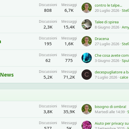
Discussioni
Messaggi
contro le talpe...
808
6,7K
20 Luglio 2026
Ste
Discussioni
Messaggi
Talee di spirea
2,3K
15,4K
8 Giugno 2026
Am
Discussioni
Messaggi
Dracena
a
195
1,6K
27 Luglio 2026
Ste
Discussioni
Messaggi
62
775
3 Giugno 2026
Spu
Discussioni
Messaggi
C
- News
5,2K
71,2K
7 Luglio 2026
calce
Discussioni
Messaggi
bisogno di ombra!
3,8K
35,9K
Martedì alle 14:39
Discussioni
Messaggi
Aiuto per privacy s
577
5K
7 Settembre 2025
l