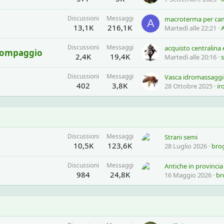
Discussioni
Messaggi
macroterma per c
A
13,1K
216,1K
Martedì alle 22:21
Discussioni
Messaggi
acquisto centralina 
i pompaggio
2,4K
19,4K
Martedì alle 20:16
s
Discussioni
Messaggi
Vasca idromassaggi
402
3,8K
28 Ottobre 2025
ir
Discussioni
Messaggi
Strani semi
10,5K
123,6K
28 Luglio 2026
bro
Discussioni
Messaggi
Antiche in provinci
984
24,8K
16 Maggio 2026
br