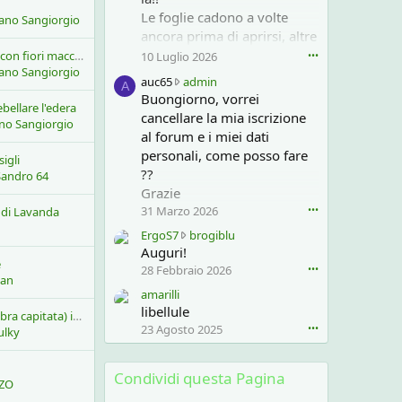
Le foglie cadono a volte
fano Sangiorgio
ancora prima di aprirsi, altre
ingialliscono e cadono in
Ortensia paniculata con fiori macchiati
10 Luglio 2026
•••
fano Sangiorgio
pochi giorni.. cosa posso
a
auc65
admin
A
ancora tentare?
u
Buongiorno, vorrei
bellare l'edera
c
cancellare la mia iscrizione
no Sangiorgio
6
al forum e i miei dati
5
personali, come posso fare
sigli
h
??
Sandro 64
a
Grazie
s
c
31 Marzo 2026
•••
 di Lavanda
r
E
ErgoS7
brogiblu
i
r
Auguri!
t
e
g
28 Febbraio 2026
•••
t
ian
o
o
amarilli
S
s
libellule
7
timo arbustivo (tymbra capitata) ingiallito
u
23 Agosto 2025
•••
h
ulky
l
a
p
s
r
Condividi questa Pagina
c
ZO
o
r