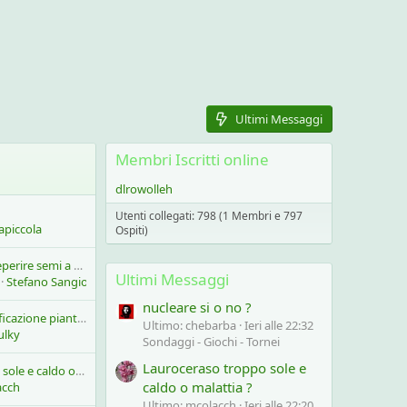
Ultimi Messaggi
Membri Iscritti online
dlrowolleh
Utenti collegati: 798 (1 Membri e 797
piccola
Ospiti)
Welwitschia: dove reperire semi a prezzi umani.
Ultimi Messaggi
Stefano Sangiorgio
nucleare si o no ?
2 problemi : 1 identificazione pianta / 2 si sta seccando?
Ultimo: chebarba
Ieri alle 22:32
ulky
Sondaggi - Giochi - Tornei
Lauroceraso troppo sole e
Lauroceraso troppo sole e caldo o malattia ?
caldo o malattia ?
acch
Ultimo: mcolacch
Ieri alle 22:20