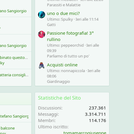
Parassiti e Malattie
fano Sangiorgio
uno o due mici?
Ultimo: Spulky
Ieri alle 11:14
Gatti
y
Passione fotografia! 3°
rullino
Ultimo: peppeorchid
Ieri alle
fano Sangiorgio
09:39
Parliamo di tutto un po'
Che cosa avete combinato questo week end
lky
Acquisti online
Ultimo: nonnapiccola
Ieri alle
decespugliatore a batteria consiglio..se si quale?
08:06
Giardinaggio
Statistiche del Sito
Discussioni
237.361
Messaggi
3.314.711
Stefano Sangiorgio
Membri
114.176
Ultimo iscritto
u balcone
tomamarcogiuseppe
isyy