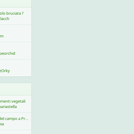
olo bruciata ?
lacch
um
peorchid
zOrky
ementi vegetali
ariastella
Fiorellini Dal bordo del campo a Primavera Marzolina
eia