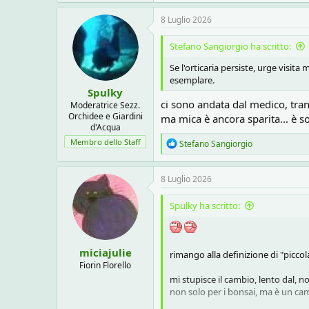
momento filosofico del mercoledì
8 Luglio 2026
Stefano Sangiorgio ha scritto:
l'orticaria persiste, la tengo a bad
caldo? pomodori? stagionatura...
Se l'orticaria persiste, urge visita
sudorazione scombinata..
esemplare.
ha dei ritmi interessanti, mi alzo la 
Spulky
ci sono andata dal medico, tra
Moderatrice Sezz.
sarò mica diventata allergica al pe
Orchidee e Giardini
ma mica è ancora sparita... è so
d'Acqua
infatti ho in programma, smonta e 
Membro dello Staff
R
Stefano Sangiorgio
già fatto col letto, cambiato quasi
e
a
c
8 Luglio 2026
t
uff.. vabeh.. giusto per dirlo anch
i
Spulky ha scritto:
o
n
s
:
miciajulie
rimango alla definizione di "picco
Fiorin Florello
mi stupisce il cambio, lento dal, n
non solo per i bonsai, ma è un ca