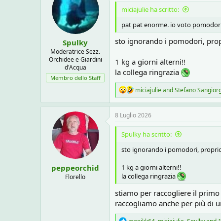
miciajulie ha scritto:
pat pat enorme. io voto pomodori
sto ignorando i pomodori, propri
Spulky
Moderatrice Sezz.
Orchidee e Giardini
1 kg a giorni alterni!!
d'Acqua
la collega ringrazia
Membro dello Staff
R
miciajulie
and
Stefano Sangior
e
a
c
8 Luglio 2026
t
i
Spulky ha scritto:
o
n
sto ignorando i pomodori, proprio ad
s
:
peppeorchid
1 kg a giorni alterni!!
la collega ringrazia
Florello
stiamo per raccogliere il prim
raccogliamo anche per più di 
R