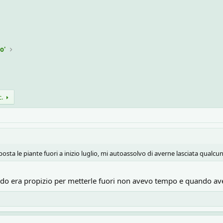
o'
c.
posta le piante fuori a inizio luglio, mi autoassolvo di averne lasciata qualc
do era propizio per metterle fuori non avevo tempo e quando av