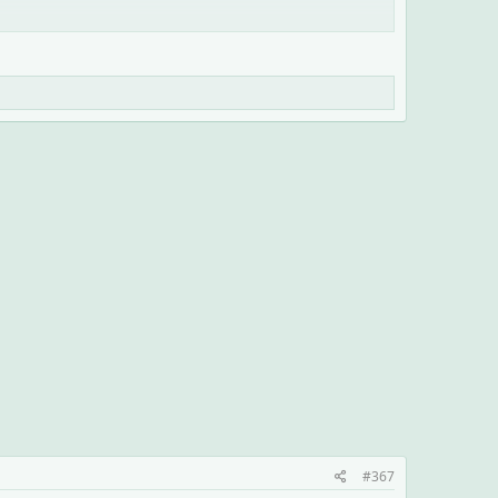
 il giorno???!!
levo fare!!!!
#367