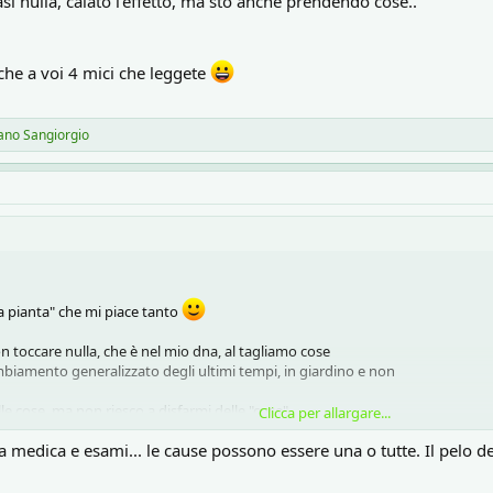
asi nulla, calato l'effetto, ma sto anche prendendo cose..
nche a voi 4 mici che leggete
ano Sangiorgio
la pianta" che mi piace tanto
on toccare nulla, che è nel mio dna, al tagliamo cose
mbiamento generalizzato degli ultimi tempi, in giardino e non
e cose, ma non riesco a disfarmi delle "cose"
Clicca per allargare...
sita medica e esami... le cause possono essere una o tutte. Il pelo d