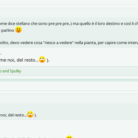
ome dice stefano che sono pre pre pre..) ma quello è il loro destino e così li
i parlino
olito, devo vedere cosa "riesco a vedere" nella pianta, per capire come inter
.
e noi, del resto...
).
o
and
Spulky
oi, del resto...
).