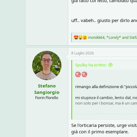
già fatto col letto, cambiato qu
uff.. vabeh.. giusto per dirlo a
R
monikk64
,
*Lorely*
and
Stef
e
a
c
8 Luglio 2026
t
i
Spulky ha scritto:
o
n
s
:
Stefano
rimango alla definizione di "picco
Sangiorgio
mi stupisce il cambio, lento dal, n
Fiorin Florello
non solo per i bonsai, ma è un ca
non penso di dare troppo perso all
Se l'orticaria persiste, urge vi
potrebbero servirmi
già con il primo esemplare.