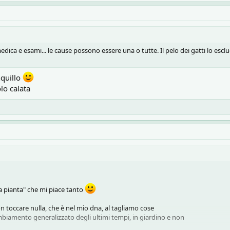
 quasi pranzo
a ma non se ne va... chissà di chi sarà la colpa?
 medica e esami... le cause possono essere una o tutte. Il pelo dei gatti lo esc
mattina che c'è, cala, poi risale dopo i pasti, di più la sera....
nquillo
lo dei mici, quando mi razzolo sul divano dopo che ci sono stati loro per tutto
lo calata
lava tutte le coperture del divano, che con sto caldo è proprio quello che vo
 nulla, calato l'effetto, ma sto anche prendendo cose..
e a voi 4 mici che leggete
la pianta" che mi piace tanto
on toccare nulla, che è nel mio dna, al tagliamo cose
mbiamento generalizzato degli ultimi tempi, in giardino e non