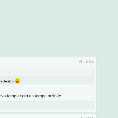
#361
una dentro
evo tempo c'era un tempo orribile