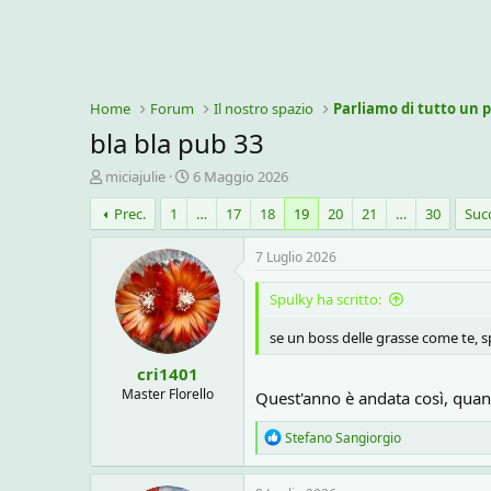
Home
Forum
Il nostro spazio
Parliamo di tutto un p
bla bla pub 33
C
D
miciajulie
6 Maggio 2026
r
a
Prec.
1
…
17
18
19
20
21
…
30
Suc
e
t
a
a
t
d
7 Luglio 2026
o
i
r
i
Spulky ha scritto:
e
n
D
i
se un boss delle grasse come te, s
i
z
cri1401
s
i
c
o
Master Florello
Quest'anno è andata così, quan
u
s
R
Stefano Sangiorgio
s
e
a
i
c