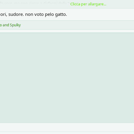
e cose, ma non riesco a disfarmi delle "cose"
Clicca per allargare...
ri, sudore. non voto pelo gatto.
io
and
Spulky
 quasi pranzo
a ma non se ne va... chissà di chi sarà la colpa?
mattina che c'è, cala, poi risale dopo i pasti, di più la sera....
lo dei mici, quando mi razzolo sul divano dopo che ci sono stati loro per tutto
lava tutte le coperture del divano, che con sto caldo è proprio quello che vo
 nulla, calato l'effetto, ma sto anche prendendo cose..
e a voi 4 mici che leggete