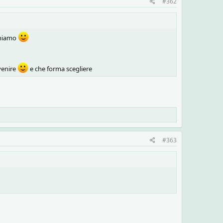
#362
 chiamo
venire
e che forma scegliere
#363