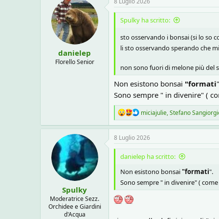
o
8 Luglio 2026
t
n
i
e
Spulky ha scritto:
o
n
sto osservando i bonsai (si lo so c
s
:
li sto osservando sperando che m
danielep
Florello Senior
non sono fuori di melone più del s
Non esistono bonsai
"formati
"
Sono sempre " in divenire" ( com
R
miciajulie
,
Stefano Sangiorgi
e
a
c
8 Luglio 2026
t
i
danielep ha scritto:
o
n
Non esistono bonsai
"formati
".
s
Sono sempre " in divenire" ( come n
:
Spulky
Moderatrice Sezz.
Orchidee e Giardini
d'Acqua