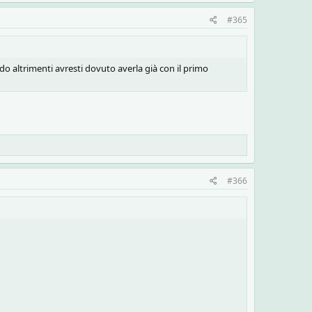
#365
ludo altrimenti avresti dovuto averla già con il primo
 il giorno???!!
levo fare!!!!
#366