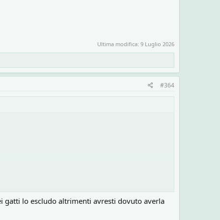
Ultima modifica:
9 Luglio 2026
#364
ei gatti lo escludo altrimenti avresti dovuto averla