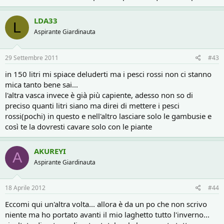
LDA33
L
Aspirante Giardinauta
29 Settembre 2011
#43
in 150 litri mi spiace deluderti ma i pesci rossi non ci stanno
mica tanto bene sai...
l'altra vasca invece è già più capiente, adesso non so di
preciso quanti litri siano ma direi di mettere i pesci
rossi(pochi) in questo e nell'altro lasciare solo le gambusie e
così te la dovresti cavare solo con le piante
AKUREYI
A
Aspirante Giardinauta
18 Aprile 2012
#44
Eccomi qui un'altra volta... allora è da un po che non scrivo
niente ma ho portato avanti il mio laghetto tutto l'inverno...