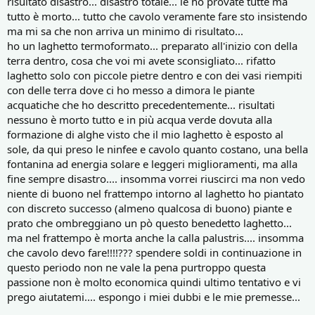
risultato disastro... disastro totale... le ho provate tutte ma
tutto è morto... tutto che cavolo veramente fare sto insistendo
ma mi sa che non arriva un minimo di risultato...
ho un laghetto termoformato... preparato all'inizio con della
terra dentro, cosa che voi mi avete sconsigliato... rifatto
laghetto solo con piccole pietre dentro e con dei vasi riempiti
con delle terra dove ci ho messo a dimora le piante
acquatiche che ho descritto precedentemente... risultati
nessuno è morto tutto e in più acqua verde dovuta alla
formazione di alghe visto che il mio laghetto è esposto al
sole, da qui preso le ninfee e cavolo quanto costano, una bella
fontanina ad energia solare e leggeri miglioramenti, ma alla
fine sempre disastro.... insomma vorrei riuscirci ma non vedo
niente di buono nel frattempo intorno al laghetto ho piantato
con discreto successo (almeno qualcosa di buono) piante e
prato che ombreggiano un pò questo benedetto laghetto...
ma nel frattempo è morta anche la calla palustris.... insomma
che cavolo devo fare!!!!??? spendere soldi in continuazione in
questo periodo non ne vale la pena purtroppo questa
passione non è molto economica quindi ultimo tentativo e vi
prego aiutatemi.... espongo i miei dubbi e le mie premesse...