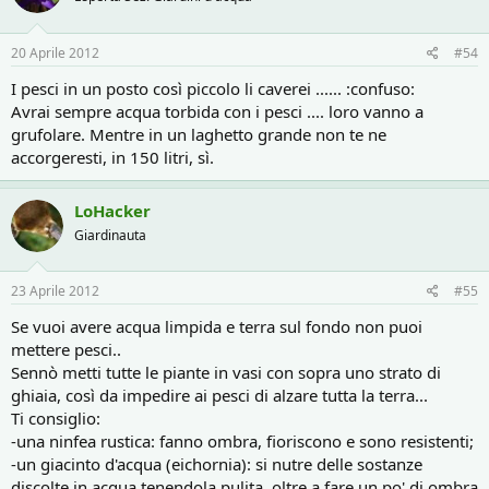
20 Aprile 2012
#54
I pesci in un posto così piccolo li caverei ...... :confuso:
Avrai sempre acqua torbida con i pesci .... loro vanno a
grufolare. Mentre in un laghetto grande non te ne
accorgeresti, in 150 litri, sì.
LoHacker
Giardinauta
23 Aprile 2012
#55
Se vuoi avere acqua limpida e terra sul fondo non puoi
mettere pesci..
Sennò metti tutte le piante in vasi con sopra uno strato di
ghiaia, così da impedire ai pesci di alzare tutta la terra...
Ti consiglio:
-una ninfea rustica: fanno ombra, fioriscono e sono resistenti;
-un giacinto d'acqua (eichornia): si nutre delle sostanze
discolte in acqua tenendola pulita, oltre a fare un po' di ombra