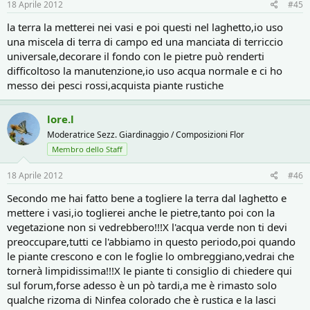
18 Aprile 2012
#45
la terra la metterei nei vasi e poi questi nel laghetto,io uso
una miscela di terra di campo ed una manciata di terriccio
universale,decorare il fondo con le pietre può renderti
difficoltoso la manutenzione,io uso acqua normale e ci ho
messo dei pesci rossi,acquista piante rustiche
lore.l
Moderatrice Sezz. Giardinaggio / Composizioni Flor
Membro dello Staff
18 Aprile 2012
#46
Secondo me hai fatto bene a togliere la terra dal laghetto e
mettere i vasi,io toglierei anche le pietre,tanto poi con la
vegetazione non si vedrebbero!!!X l'acqua verde non ti devi
preoccupare,tutti ce l'abbiamo in questo periodo,poi quando
le piante crescono e con le foglie lo ombreggiano,vedrai che
tornerà limpidissima!!!X le piante ti consiglio di chiedere qui
sul forum,forse adesso è un pò tardi,a me è rimasto solo
qualche rizoma di Ninfea colorado che è rustica e la lasci