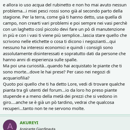
e allora io uso acqua del rubinetto e non ho mai avuto nessun
problema...i miei pesci rossi sono già al secondo parto della
stagione. Per la terra, come già ti hanno detto, usa quella di
campo, non crearti vari problemi e poi sempre nei vasi perchè
con un laghetto così piccolo devi fare un pò di manutenzione
in più e con i vasi ti viene più semplice...lascia stare quello che
scrivono nelle etichette o cosa ti dicono i negozianti...qui
nessuno ha interessi economici e quindi i consigli sono
assolutamente disinteressati e sopratutto dati da persone che
hanno anni di esperienza sulle spalle.
Ma poi una curiosità...quando hai acquistato le piante che ti
sono morte...dove le hai prese? Per caso nei negozi di
acquariofilia?
Quoto poi quello che ti ha detto Lore, vedi di trovare qualche
pianta tra gli utenti del forum...io da loro ho preso piante
stupende e a meno della metà dei prezzi che si vedono in
giro....anche se è già un pò tardino, vedrai che qualcosa
recuperi...tanto non te ne servono molte.
AKUREYI
A
Aspirante Giardinauta