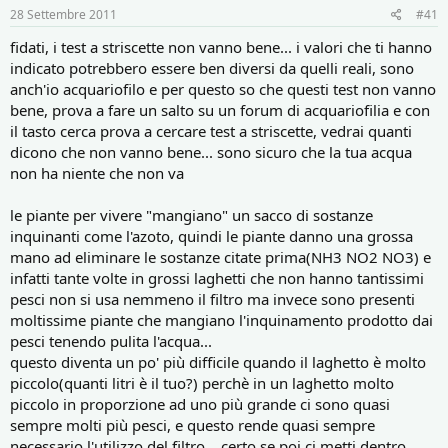
r
i
28 Settembre 2011
#41
e
n
D
i
fidati, i test a striscette non vanno bene... i valori che ti hanno
i
z
indicato potrebbero essere ben diversi da quelli reali, sono
s
i
anch'io acquariofilo e per questo so che questi test non vanno
c
o
bene, prova a fare un salto su un forum di acquariofilia e con
u
s
il tasto cerca prova a cercare test a striscette, vedrai quanti
s
dicono che non vanno bene... sono sicuro che la tua acqua
i
non ha niente che non va
o
n
le piante per vivere "mangiano" un sacco di sostanze
e
inquinanti come l'azoto, quindi le piante danno una grossa
mano ad eliminare le sostanze citate prima(NH3 NO2 NO3) e
infatti tante volte in grossi laghetti che non hanno tantissimi
pesci non si usa nemmeno il filtro ma invece sono presenti
moltissime piante che mangiano l'inquinamento prodotto dai
pesci tenendo pulita l'acqua...
questo diventa un po' più difficile quando il laghetto è molto
piccolo(quanti litri è il tuo?) perchè in un laghetto molto
piccolo in proporzione ad uno più grande ci sono quasi
sempre molti più pesci, e questo rende quasi sempre
necessario l'utilizzo del filtro... certo se poi ci metti dentro