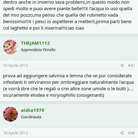
dentro anche in inverno seza problemi,in questo modo non
spedi molto e puoi avere piante belle!!!X l'acqua io uso quella
del mio pozzo,ma penso che quella del rubinetto vada
benissimo!!!X i pesci io aspetterei a metterli,prima parti bene
col laghetto e poi li inserirai!!!ciao ciao
THEJAM1112
Apprendista Florello
18 Aprile 2012
#47
prova ad aggiungere salvinia e lemna che se pur considerate
infestanti ti serviranno per ombreggiare naturalmente l'acqua
(e vorrà dire che le regali o crei altre zone umide o le butti )....
sicuramente elodea e miryiophillo (ossigenanti)
aisha1979
Giardinauta
18 Aprile 2012
#48