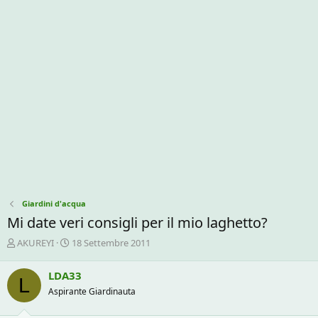
Giardini d'acqua
Mi date veri consigli per il mio laghetto?
C
D
AKUREYI
18 Settembre 2011
r
a
e
t
LDA33
L
a
a
Aspirante Giardinauta
t
d
o
i