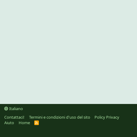
Italiano
Contattaci!
Termini e condizioni d'uso del sito
Policy Privacy
Aiuto
Home
R
S
S