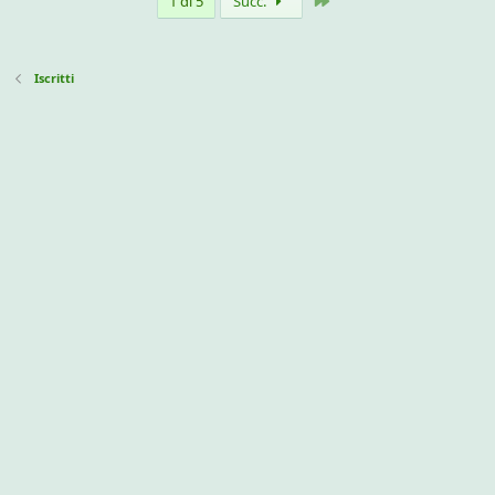
Ultimo
1 di 5
Succ.
Iscritti