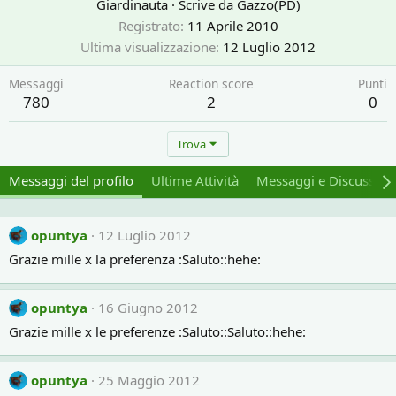
Giardinauta
·
Scrive da
Gazzo(PD)
Registrato
11 Aprile 2010
Ultima visualizzazione
12 Luglio 2012
Messaggi
Reaction score
Punti
780
2
0
Trova
Messaggi del profilo
Ultime Attività
Messaggi e Discussion
opuntya
12 Luglio 2012
Grazie mille x la preferenza :Saluto::hehe:
opuntya
16 Giugno 2012
Grazie mille x le preferenze :Saluto::Saluto::hehe:
opuntya
25 Maggio 2012