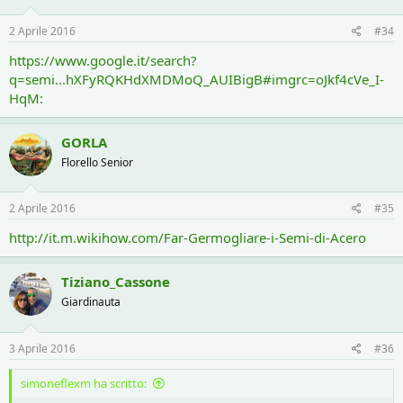
2 Aprile 2016
#34
https://www.google.it/search?
q=semi...hXFyRQKHdXMDMoQ_AUIBigB#imgrc=oJkf4cVe_I-
HqM:
GORLA
Florello Senior
2 Aprile 2016
#35
http://it.m.wikihow.com/Far-Germogliare-i-Semi-di-Acero
Tiziano_Cassone
Giardinauta
3 Aprile 2016
#36
simoneflexm ha scritto: