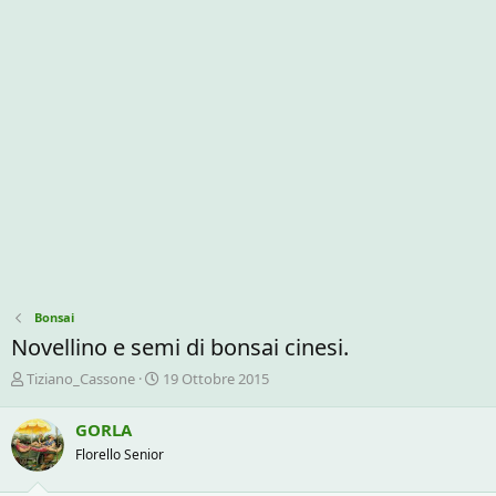
Bonsai
Novellino e semi di bonsai cinesi.
C
D
Tiziano_Cassone
19 Ottobre 2015
r
a
e
t
GORLA
a
a
Florello Senior
t
d
o
i