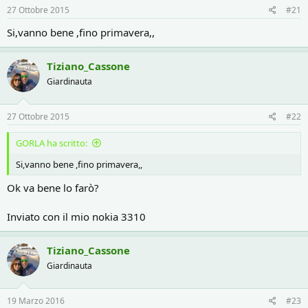
r
i
27 Ottobre 2015
#21
e
n
D
i
Si,vanno bene ,fino primavera,,
i
z
s
i
c
o
Tiziano_Cassone
u
Giardinauta
s
s
i
27 Ottobre 2015
#22
o
n
GORLA ha scritto:
e
Si,vanno bene ,fino primavera,,
Ok va bene lo farò?
Inviato con il mio nokia 3310
Tiziano_Cassone
Giardinauta
19 Marzo 2016
#23