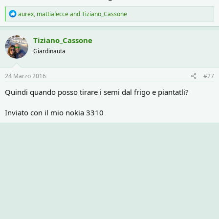
R
aurex
,
mattialecce
and
Tiziano_Cassone
e
a
c
Tiziano_Cassone
t
Giardinauta
i
o
n
s
24 Marzo 2016
#27
:
Quindi quando posso tirare i semi dal frigo e piantatli?
Inviato con il mio nokia 3310