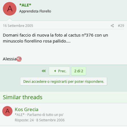
*ALE*
A
Apprendista Florello
16 Settembre 2005
#29
Domani faccio di nuova la foto al cactus n°376 con un
minuscolo fiorellino rosa pallido....
Alessia
Primo
Prec.
2 di 2
Devi accedere o registrarti per poter rispondere.
Similar threads
Kos Grecia
A
*ALE*
Parliamo di tutto un po'
Risposte
24
8 Settembre 2006