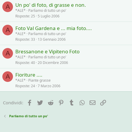
Un po' di foto, di grasse e non.
A
*ALE*
Parliamo di tutto un po'
Risposte
25
5 Luglio 2006
Foto Val Gardena e ... mia foto....
A
*ALE*
Parliamo di tutto un po'
Risposte
33
13 Gennaio 2006
Bressanone e Vipiteno Foto
A
*ALE*
Parliamo di tutto un po'
Risposte
40
20 Dicembre 2006
Fioriture ....
A
*ALE*
Piante grasse
Risposte
24
7 Marzo 2006
Facebook
Twitter
Reddit
Pinterest
Tumblr
WhatsApp
e-mail
Link
Condividi:
Parliamo di tutto un po'