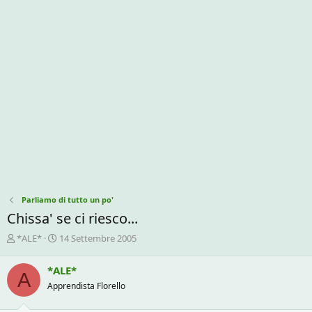
Parliamo di tutto un po'
Chissa' se ci riesco...
C
D
*ALE*
14 Settembre 2005
r
a
e
t
*ALE*
A
a
a
Apprendista Florello
t
d
o
i