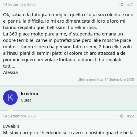
r
i
14 Settembre 2005
#21
e
n
D
i
Ok, sabato la fotografo meglio, quella e' una succulenta e non
i
z
e' per nulla difficile, io mi ero dimenticata di loro e loro mi
s
i
hanno regalato quei bellissimi fiorellini rosa.
c
o
La 363 piace molto pure a me, e' stupenda ma emana un
u
s
odore terribile, carne in putrefazione pero' alle mosche piace
s
molto... l'anno scorso ha persino fatto i semi, 2 baccelli rivolti
i
all'insu' pieni di semini piatti di colore chiaro attaccati a dei
o
piumini leggeri per volare lontano lontano, li ho regalati
n
tutti...
e
Alessia
Ultima modifica:
14 Settembre 2005
krishna
K
Guest
14 Settembre 2005
#22
Evvai!!!!
Mi stavo proprio chiedendo se ci avresti postato qualche bella