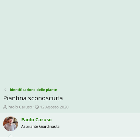
Identificazione delle piante
Piantina sconosciuta
C
D
Paolo Caruso
12 Agosto 2020
r
a
e
t
Paolo Caruso
a
a
Aspirante Giardinauta
t
d
o
i