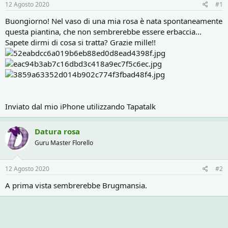
r
i
12 Agosto 2020
#1
e
n
D
i
Buongiorno! Nel vaso di una mia rosa è nata spontaneamente
i
z
questa piantina, che non sembrerebbe essere erbaccia...
s
i
Sapete dirmi di cosa si tratta? Grazie mille!!
c
o
u
s
s
i
o
n
Inviato dal mio iPhone utilizzando Tapatalk
e
Datura rosa
Guru Master Florello
12 Agosto 2020
#2
A prima vista sembrerebbe Brugmansia.