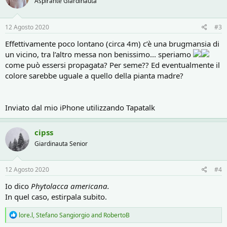
Aspirante Giardinauta
12 Agosto 2020
#3
Effettivamente poco lontano (circa 4m) c’è una brugmansia di
un vicino, tra l’altro messa non benissimo... speriamo
come può essersi propagata? Per seme?? Ed eventualmente il
colore sarebbe uguale a quello della pianta madre?
Inviato dal mio iPhone utilizzando Tapatalk
cipss
Giardinauta Senior
12 Agosto 2020
#4
Io dico
Phytolacca americana.
In quel caso, estirpala subito.
R
lore.l
,
Stefano Sangiorgio
and
RobertoB
e