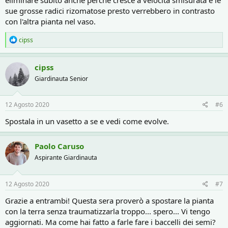
sue grosse radici rizomatose presto verrebbero in contrasto
con l'altra pianta nel vaso.
R
cipss
e
a
c
cipss
t
Giardinauta Senior
i
o
n
s
12 Agosto 2020
#6
:
Spostala in un vasetto a se e vedi come evolve.
Paolo Caruso
Aspirante Giardinauta
12 Agosto 2020
#7
Grazie a entrambi! Questa sera proverò a spostare la pianta
con la terra senza traumatizzarla troppo... spero... Vi tengo
aggiornati. Ma come hai fatto a farle fare i baccelli dei semi?