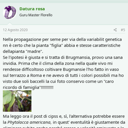
a
c
Datura rosa
t
Guru Master Florello
i
o
n
s
12 Agosto 2020
#5
:
Nella propagazione per seme per via della variabilit genetica
nn è certo che la pianta "figlia" abbia e stesse caratteristiche
dellapianta "madre".
Se l'ipotesi è giusta e si tratta di Brugmansia, provo una sana
invidia. Prima che il clima della zona nella quale vivo mi
rendesse difficoltoso coltivare Bugmansie l'ho fatto in vaso
sul terrazzo a Roma e ne avevo di tutti i colori possibili ma ho
visto due soli baccelli la cui foto conservo come un "caro
ricordo di famiglia"!!!!!!!!!!!
Ma leggo ora il post di cipss e, sì, l'alternativa potrebbe essere
la
Phytolacca americana,
in quest' eventulità è giustamente da
eliminare subito anche perché cresce a velocità smisurata e le