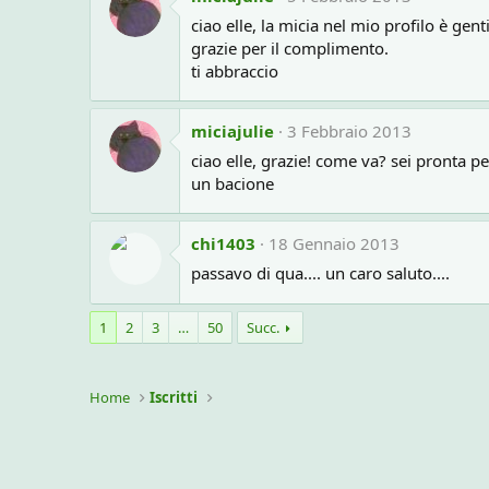
ciao elle, la micia nel mio profilo è ge
grazie per il complimento.
ti abbraccio
miciajulie
3 Febbraio 2013
ciao elle, grazie! come va? sei pronta p
un bacione
chi1403
18 Gennaio 2013
passavo di qua.... un caro saluto....
1
2
3
…
50
Succ.
Home
Iscritti