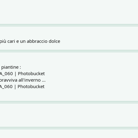
 più cari e un abbraccio dolce
 piantine :
A_060 | Photobucket
ravviva all'inverno ...
A_060 | Photobucket