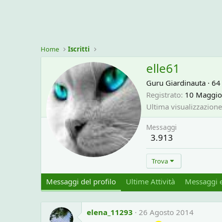
Home
Iscritti
elle61
Guru Giardinauta
·
6
Registrato
10 Maggio
Ultima visualizzazione
Messaggi
3.913
Trova
Messaggi del profilo
Ultime Attività
Messaggi e
elena_11293
26 Agosto 2014