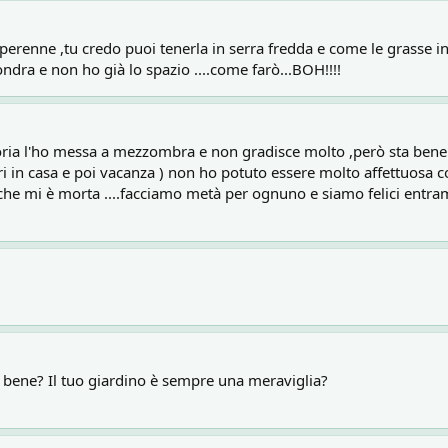
perenne ,tu credo puoi tenerla in serra fredda e come le grasse i
ondra e non ho già lo spazio ....come farò...BOH!!!!
toria l'ho messa a mezzombra e non gradisce molto ,però sta bene ;
ri in casa e poi vacanza ) non ho potuto essere molto affettuosa co
 che mi è morta ....facciamo metà per ognuno e siamo felici entramb
to bene? Il tuo giardino è sempre una meraviglia?