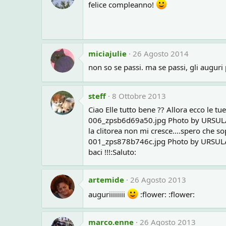
felice compleanno!
miciajulie
26 Agosto 2014
non so se passi. ma se passi, gli auguri
steff
8 Ottobre 2013
Ciao Elle tutto bene ?? Allora ecco le tue
006_zpsb6d69a50.jpg Photo by URSUL
la clitorea non mi cresce....spero che sop
001_zps878b746c.jpg Photo by URSUL
baci !!!:Saluto:
artemide
26 Agosto 2013
auguriiiiiiii
:flower: :flower:
marco.enne
26 Agosto 2013