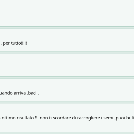
 per tutto!!!!!
uando arriva .baci .
o ottimo risultato !!! non ti scordare di raccogliere i semi ,puoi bu