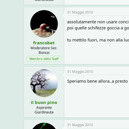
31 Maggio 2010
assolutamente non usare concim
poi quelle schifezze goccia a goc
tu mettilo fuori, ma non alla luce
francobet
Moderatore Sez.
Bonsai
Membro dello Staff
31 Maggio 2010
Speriamo bene allora..a presto
il buon pino
Aspirante
Giardinauta
31 Maggio 2010