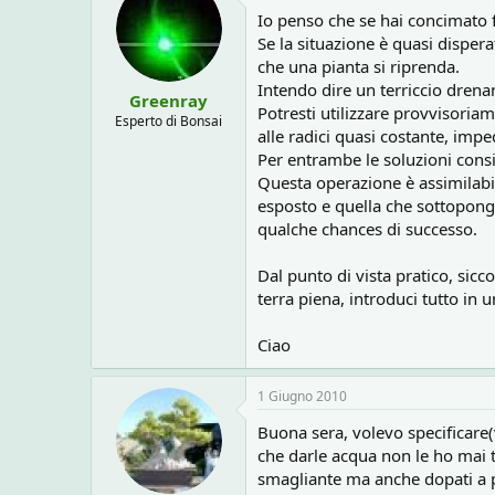
Io penso che se hai concimato f
Se la situazione è quasi disper
che una pianta si riprenda.
Intendo dire un terriccio dren
Greenray
Potresti utilizzare provvisori
Esperto di Bonsai
alle radici quasi costante, imp
Per entrambe le soluzioni consi
Questa operazione è assimilabil
esposto e quella che sottopongo
qualche chances di successo.
Dal punto di vista pratico, sicc
terra piena, introduci tutto in 
Ciao
1 Giugno 2010
Buona sera, volevo specificare(
che darle acqua non le ho mai 
smagliante ma anche dopati a p