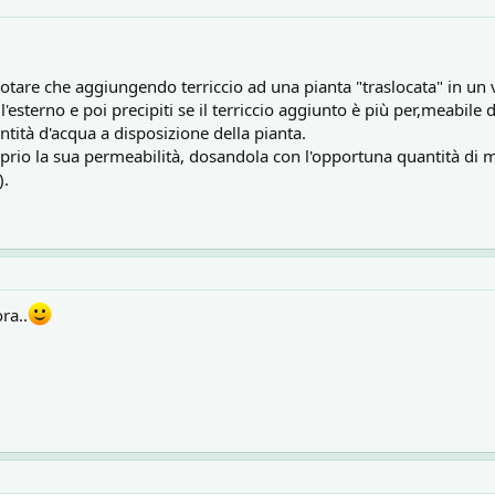
are che aggiungendo terriccio ad una pianta "traslocata" in un v
'esterno e poi precipiti se il terriccio aggiunto è più per,meabile d
tità d'acqua a disposizione della pianta.
rio la sua permeabilità, dosandola con l'opportuna quantità di m
).
ra..