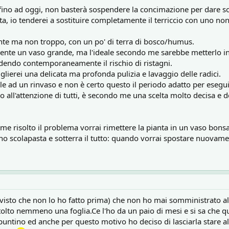
ino ad oggi, non basterà sospendere la concimazione per dare soll
ata, io tenderei a sostituire completamente il terriccio con uno no
ante ma non troppo, con un po' di terra di bosco/humus.
amente un vaso grande, ma l'ideale secondo me sarebbe metterlo in
edendo contemporaneamente il rischio di ristagni.
glierei una delicata ma profonda pulizia e lavaggio delle radici.
e ad un rinvaso e non è certo questo il periodo adatto per esegui
 all'attenzione di tutti, è secondo me una scelta molto decisa e de
ome risolto il problema vorrai rimettere la pianta in un vaso bonsa
uno scolapasta e sotterra il tutto: quando vorrai spostare nuovament
visto che non lo ho fatto prima) che non ho mai somministrato alcu
tolto nemmeno una foglia.Ce l'ho da un paio di mesi e si sa che
untino ed anche per questo motivo ho deciso di lasciarla stare 