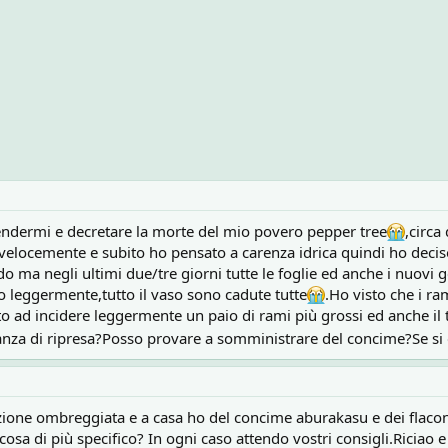
rendermi e decretare la morte del mio povero pepper tree
,circa
 velocemente e subito ho pensato a carenza idrica quindi ho decis
do ma negli ultimi due/tre giorni tutte le foglie ed anche i nuovi
 leggermente,tutto il vaso sono cadute tutte
.Ho visto che i ram
 ad incidere leggermente un paio di rami più grossi ed anche il 
nza di ripresa?Posso provare a somministrare del concime?Se si 
zione ombreggiata e a casa ho del concime aburakasu e dei flacon
cosa di più specifico? In ogni caso attendo vostri consigli.Riciao e