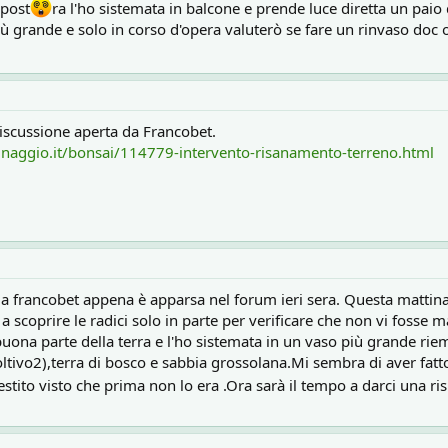
 post
ra l'ho sistemata in balcone e prende luce diretta un paio
iù grande e solo in corso d'opera valuterò se fare un rinvaso doc
discussione aperta da Francobet.
dinaggio.it/bonsai/114779-intervento-risanamento-terreno.html
da francobet appena è apparsa nel forum ieri sera. Questa mattin
a scoprire le radici solo in parte per verificare che non vi fosse 
buona parte della terra e l'ho sistemata in un vaso più grande ri
coltivo2),terra di bosco e sabbia grossolana.Mi sembra di aver fat
ivestito visto che prima non lo era .Ora sarà il tempo a darci una r