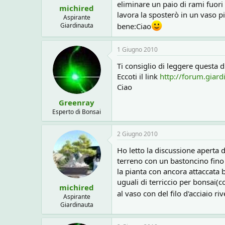
eliminare un paio di rami fuori
michired
lavora la sposterò in un vaso p
Aspirante
bene:Ciao
Giardinauta
1 Giugno 2010
Ti consiglio di leggere questa 
Eccoti il link
http://forum.giar
Ciao
Greenray
Esperto di Bonsai
2 Giugno 2010
Ho letto la discussione aperta 
terreno con un bastoncino fino 
la pianta con ancora attaccata 
uguali di terriccio per bonsai(
michired
al vaso con del filo d'acciaio r
Aspirante
Giardinauta