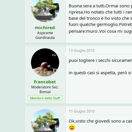
Buona sera a tutti.Ormai sono 
ripresa.Ho notato che tutti i ra
base del tronco e ho visto che s
fuori qualche germoglio.Potreb
michired
pensare:muro:.Voi cosa mi sugg
Aspirante
Giardinauta
13 Giugno 2010
puoi togliere i secchi sicurament
in questi casi si aspetta, però
francobet
Moderatore Sez.
Bonsai
Membro dello Staff
15 Giugno 2010
Ok,visto che giovedi sono a cas