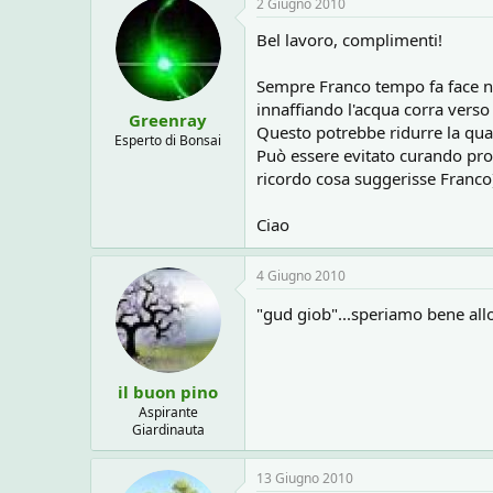
2 Giugno 2010
Bel lavoro, complimenti!
Sempre Franco tempo fa face not
innaffiando l'acqua corra verso l
Greenray
Questo potrebbe ridurre la quan
Esperto di Bonsai
Può essere evitato curando prop
ricordo cosa suggerisse Franco
Ciao
4 Giugno 2010
"gud giob"...speriamo bene allo
il buon pino
Aspirante
Giardinauta
13 Giugno 2010