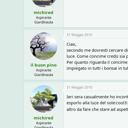
o
n
e
michired
Aspirante
Giardinauta
31 Maggio 2010
Ciao,
secondo me dovresti cercare di
luce. Come concime credo sia pe
Per quanto riguarda il concime 
il buon pino
impiegato in tutti i bonsai in tu
Aspirante
Giardinauta
31 Maggio 2010
Ieri sera casualmente ho incont
esporlo alla luce del sole:cool3
altro da fare che stare ad aspe
michired
Aspirante
Giardinauta