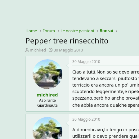
Home
Forum
Le nostre passioni
Bonsai
Pepper tree rinsecchito
C
D
michired
30 Maggio 2010
r
a
e
t
30 Maggio 2010
a
a
Ciao a tutti.Non so se devo ar
t
d
o
i
tendevano a seccarsi piuttosto
r
i
terriccio era ancora un po' umi
e
n
scuotendo leggermente,e ripeto
michired
D
i
spezzano,però ho anche provato
i
z
Aspirante
che abbia ancora qualche spera
Giardinauta
s
i
c
o
u
30 Maggio 2010
s
s
A dimenticavo,lo tengo in posi
i
utilizzarli o devo prendere qual