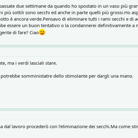
passate due settimane da quando ho spostato in un vaso più gran
mi più sottili sono secchi ed anche in parte quelli più grossi.Ho as
otto è ancora verde.Pensavo di eliminare tutti i rami secchi e di a
be essere un buon tentativo o la condannerei definitivamente a m
erite di fare? Ciao
e, ma i verdi lasciali stare.
 si potrebbe somministatre dello stimolante per dargli una mano.
a dal lavoro procederò con l'eliminazione dei secchi.Ma come stim