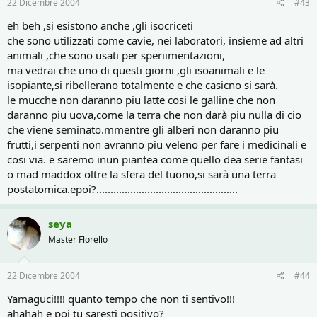
22 Dicembre 2004
#43
eh beh ,si esistono anche ,gli isocriceti
che sono utilizzati come cavie, nei laboratori, insieme ad altri
animali ,che sono usati per speriimentazioni,
ma vedrai che uno di questi giorni ,gli isoanimali e le
isopiante,si ribellerano totalmente e che casicno si sarà.
le mucche non daranno piu latte cosi le galline che non
daranno piu uova,come la terra che non darà piu nulla di cio
che viene seminato.mmentre gli alberi non daranno piu
frutti,i serpenti non avranno piu veleno per fare i medicinali e
cosi via. e saremo inun piantea come quello dea serie fantasi
o mad maddox oltre la sfera del tuono,si sarà una terra
postatomica.epoi?..................................................
seya
Master Florello
22 Dicembre 2004
#44
Yamaguci!!!! quanto tempo che non ti sentivo!!!
ahahah e poi tu saresti positivo?