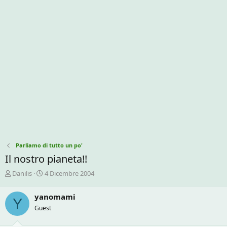
Parliamo di tutto un po'
Il nostro pianeta!!
C
D
Danilis
4 Dicembre 2004
r
a
e
t
yanomami
Y
a
a
Guest
t
d
o
i