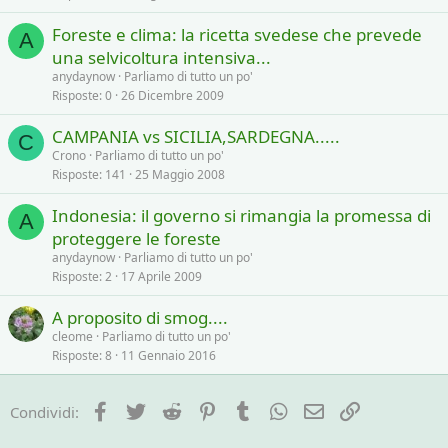
Foreste e clima: la ricetta svedese che prevede
A
una selvicoltura intensiva...
anydaynow
Parliamo di tutto un po'
Risposte
0
26 Dicembre 2009
CAMPANIA vs SICILIA,SARDEGNA.....
C
Crono
Parliamo di tutto un po'
Risposte
141
25 Maggio 2008
Indonesia: il governo si rimangia la promessa di
A
proteggere le foreste
anydaynow
Parliamo di tutto un po'
Risposte
2
17 Aprile 2009
A proposito di smog....
cleome
Parliamo di tutto un po'
Risposte
8
11 Gennaio 2016
Facebook
Twitter
Reddit
Pinterest
Tumblr
WhatsApp
e-mail
Link
Condividi: