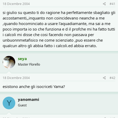
r
i
18 Dicembre 2004
#41
e
n
D
i
si giulio su questo ti do ragione ha perfettamente sbagliato gli
i
z
accostamenti,,inquanto non coincidevano neanche a me
s
i
,quando hocominciato a usare l'aquadiamante, ma sai a me
c
o
poco importa io so che funziona e d il profche mi ha fatto tutti
u
s
i calcoli mi disse che cosi facendo non passava per
s
unbuonnmetafisico ne come scienziato ,puo essere che
i
qualcun altro gli abbia fatto i calcoli.ed abbia errato.
o
n
e
seya
Master Florello
18 Dicembre 2004
#42
esistono anche gli isocriceti Yama?
yanomami
Y
Guest