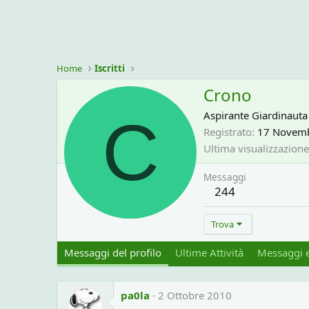
Home
Iscritti
Crono
C
Aspirante Giardinauta
Registrato
17 Novem
Ultima visualizzazione
Messaggi
244
Trova
Messaggi del profilo
Ultime Attività
Messaggi e
pa0la
2 Ottobre 2010