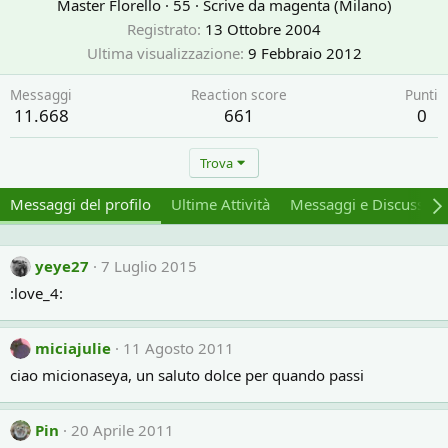
Master Florello
·
55
·
Scrive da
magenta (Milano)
Registrato
13 Ottobre 2004
Ultima visualizzazione
9 Febbraio 2012
Messaggi
Reaction score
Punti
11.668
661
0
Trova
Messaggi del profilo
Ultime Attività
Messaggi e Discussion
yeye27
7 Luglio 2015
:love_4:
miciajulie
11 Agosto 2011
ciao micionaseya, un saluto dolce per quando passi
Pin
20 Aprile 2011