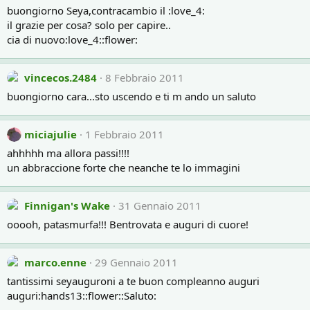
buongiorno Seya,contracambio il :love_4:
il grazie per cosa? solo per capire..
cia di nuovo:love_4::flower:
vincecos.2484
8 Febbraio 2011
buongiorno cara...sto uscendo e ti m ando un saluto
miciajulie
1 Febbraio 2011
ahhhhh ma allora passi!!!!
un abbraccione forte che neanche te lo immagini
Finnigan's Wake
31 Gennaio 2011
ooooh, patasmurfa!!! Bentrovata e auguri di cuore!
marco.enne
29 Gennaio 2011
tantissimi seyauguroni a te buon compleanno auguri
auguri:hands13::flower::Saluto: