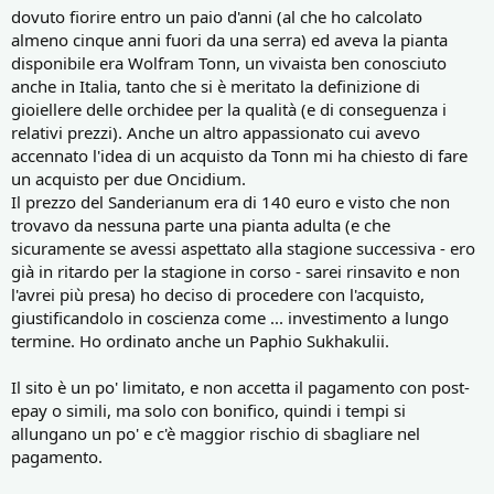
dovuto fiorire entro un paio d'anni (al che ho calcolato
almeno cinque anni fuori da una serra) ed aveva la pianta
disponibile era Wolfram Tonn, un vivaista ben conosciuto
anche in Italia, tanto che si è meritato la definizione di
gioiellere delle orchidee per la qualità (e di conseguenza i
relativi prezzi). Anche un altro appassionato cui avevo
accennato l'idea di un acquisto da Tonn mi ha chiesto di fare
un acquisto per due Oncidium.
Il prezzo del Sanderianum era di 140 euro e visto che non
trovavo da nessuna parte una pianta adulta (e che
sicuramente se avessi aspettato alla stagione successiva - ero
già in ritardo per la stagione in corso - sarei rinsavito e non
l'avrei più presa) ho deciso di procedere con l'acquisto,
giustificandolo in coscienza come ... investimento a lungo
termine. Ho ordinato anche un Paphio Sukhakulii.
Il sito è un po' limitato, e non accetta il pagamento con post-
epay o simili, ma solo con bonifico, quindi i tempi si
allungano un po' e c'è maggior rischio di sbagliare nel
pagamento.