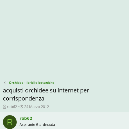
Orchidee - ibridi e botaniche
acquisti orchidee su internet per
corrispondenza
C
D
rob62
24 Marzo 2012
r
a
e
t
rob62
R
a
a
Aspirante Giardinauta
t
d