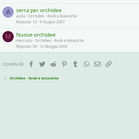
serra per orchidee
A
aisha
Orchidee - ibridi e botaniche
Risposte
13
9 Giugno 2007
Nuove orchidee
M
mercuzio
Orchidee - ibridi e botaniche
Risposte
56
12 Maggio 2005
Facebook
Twitter
Reddit
Pinterest
Tumblr
WhatsApp
e-mail
Link
Condividi:
Orchidee - ibridi e botaniche