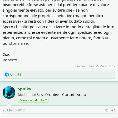
bisognerebbe forse astenersi dal prendere piante di valore
singolarmente elevato, per evitare che - se non
corrispondono alle proprie aspettative (magari peraltro
eccessive) - si resti con l'idea di aver buttato i soldi.
Spero che altri possano descrivere in modo dettagliato le loro
esperienze, anche se evdentemente ogni spedizione ed ogni
pianta, come mi è stato giustamente fatto notare, fanno un
po' storia a sé.
Ciao
Roberto
Ultima modifica:
25 Marzo 2012
R
Alma64
e
a
c
Spulky
t
Moderatrice Sezz. Orchidee e Giardini d'Acqua
i
o
Membro dello Staff
n
s
25 Marzo 2012
#4
: