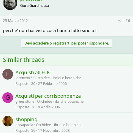
Guru Giardinauta
25 Marzo 2012
#6
perche' non hai visto cosa hanno fatto sino a li
Devi accedere o registrarti per poter rispondere.
Similar threads
Acquisti all'EOC!
L
lorenzo87
Orchidee - ibridi e botaniche
Risposte
80
27 Febbraio 2006
Acquisti per corrispondenza
G
greenstone
Orchidee - ibridi e botaniche
Risposte
28
9 Aprile 2006
shopping!
elysapaola
Orchidee - ibridi e botaniche
Risposte
56
17 Novembre 2008