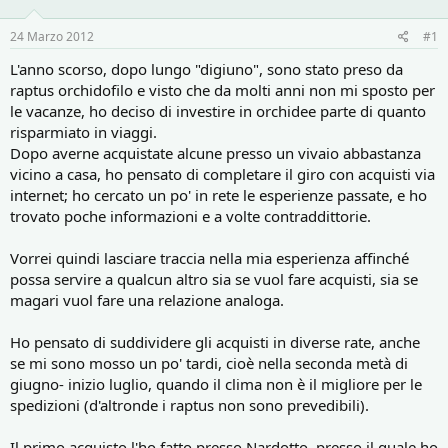
o
i
r
i
24 Marzo 2012
#1
e
n
D
i
L'anno scorso, dopo lungo "digiuno", sono stato preso da
i
z
raptus orchidofilo e visto che da molti anni non mi sposto per
s
i
le vacanze, ho deciso di investire in orchidee parte di quanto
c
o
risparmiato in viaggi.
u
Dopo averne acquistate alcune presso un vivaio abbastanza
s
vicino a casa, ho pensato di completare il giro con acquisti via
s
i
internet; ho cercato un po' in rete le esperienze passate, e ho
o
trovato poche informazioni e a volte contraddittorie.
n
e
Vorrei quindi lasciare traccia nella mia esperienza affinché
possa servire a qualcun altro sia se vuol fare acquisti, sia se
magari vuol fare una relazione analoga.
Ho pensato di suddividere gli acquisti in diverse rate, anche
se mi sono mosso un po' tardi, cioè nella seconda metà di
giugno- inizio luglio, quando il clima non è il migliore per le
spedizioni (d'altronde i raptus non sono prevedibili).
Il primo acquisto l'ho fatto presso Nardotto, presso il quale ho