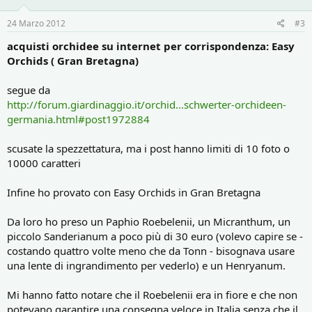
24 Marzo 2012
#3
acquisti orchidee su internet per corrispondenza: Easy
Orchids ( Gran Bretagna)
segue da
http://forum.giardinaggio.it/orchid...schwerter-orchideen-
germania.html#post1972884
scusate la spezzettatura, ma i post hanno limiti di 10 foto o
10000 caratteri
Infine ho provato con Easy Orchids in Gran Bretagna
Da loro ho preso un Paphio Roebelenii, un Micranthum, un
piccolo Sanderianum a poco più di 30 euro (volevo capire se -
costando quattro volte meno che da Tonn - bisognava usare
una lente di ingrandimento per vederlo) e un Henryanum.
Mi hanno fatto notare che il Roebelenii era in fiore e che non
potevano garantire una consegna veloce in Italia senza che il