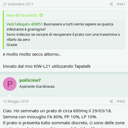
r
i
27 Settembre 2017
#441
e
n
D
i
teoo-92 ha scritto:
i
z
s
i
Vedi l'allegato 409051
Buonasera a tutti verrei sapere se questa
c
o
infestante è gramigna?
u
Sono indeciso se cercare di recuperare il prato con una trasemina o
s
rifarlo da zero
s
Grazie
i
o
e molto molto secco attorno..
n
e
Inviato dal mio KIW-L21 utilizzando Tapatalk
pollicino7
P
Aspirante Giardinauta
13 Maggio 2018
#442
Ciao. Ho seminato un prato di circa 600mq il 29/03/18.
Semina con miscuglio FA 80%, PP 10%, LP 10%.
Il prato si presenta tutto sommato discreto, ci sono delle zone