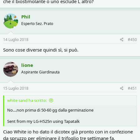
che il biostimolante o uno esclude L altro?
Phil
Esperto Sez. Prato
14 Luglio 2018
#450
Sono cose diverse quindi sì, si può.
lione
Aspirante Giardinauta
15 Luglio 2018
#451
white sand ha scritto:
No....non prima di 50-60 gg dalla germinazione
Sent from my LG-H525n using Tapatalk
Ciao White io ho dato il dicotex già pronto con in confezione
da spruzzo per eliminare il trifoglio tre settimane fa.