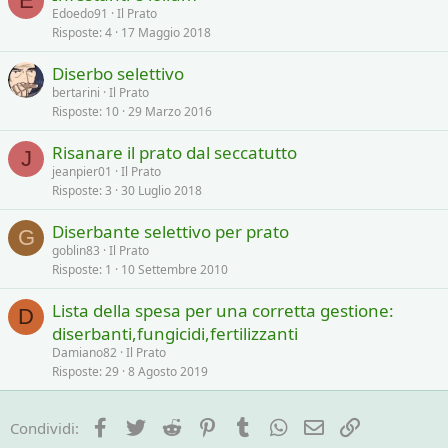
E
Edoedo91
Il Prato
Risposte
4
17 Maggio 2018
Diserbo selettivo
bertarini
Il Prato
Risposte
10
29 Marzo 2016
Risanare il prato dal seccatutto
J
jeanpier01
Il Prato
Risposte
3
30 Luglio 2018
Diserbante selettivo per prato
G
goblin83
Il Prato
Risposte
1
10 Settembre 2010
Lista della spesa per una corretta gestione:
D
diserbanti,fungicidi,fertilizzanti
Damiano82
Il Prato
Risposte
29
8 Agosto 2019
Facebook
Twitter
Reddit
Pinterest
Tumblr
WhatsApp
e-mail
Link
Condividi: