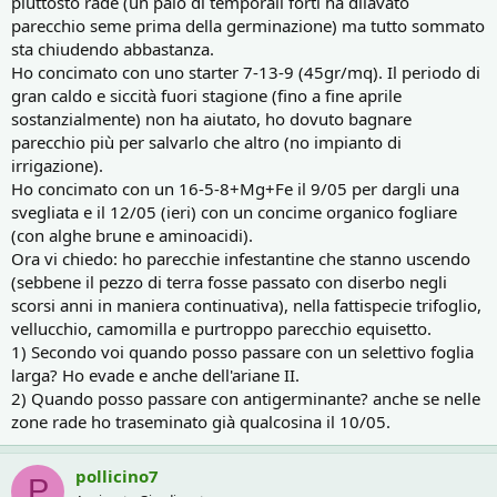
piuttosto rade (un paio di temporali forti ha dilavato
parecchio seme prima della germinazione) ma tutto sommato
sta chiudendo abbastanza.
Ho concimato con uno starter 7-13-9 (45gr/mq). Il periodo di
gran caldo e siccità fuori stagione (fino a fine aprile
sostanzialmente) non ha aiutato, ho dovuto bagnare
parecchio più per salvarlo che altro (no impianto di
irrigazione).
Ho concimato con un 16-5-8+Mg+Fe il 9/05 per dargli una
svegliata e il 12/05 (ieri) con un concime organico fogliare
(con alghe brune e aminoacidi).
Ora vi chiedo: ho parecchie infestantine che stanno uscendo
(sebbene il pezzo di terra fosse passato con diserbo negli
scorsi anni in maniera continuativa), nella fattispecie trifoglio,
vellucchio, camomilla e purtroppo parecchio equisetto.
1) Secondo voi quando posso passare con un selettivo foglia
larga? Ho evade e anche dell'ariane II.
2) Quando posso passare con antigerminante? anche se nelle
zone rade ho traseminato già qualcosina il 10/05.
pollicino7
P