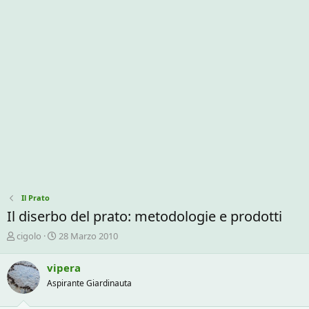
Il Prato
Il diserbo del prato: metodologie e prodotti
C
D
cigolo
28 Marzo 2010
r
a
e
t
vipera
a
a
Aspirante Giardinauta
t
d
o
i