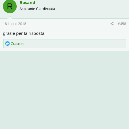
c
Rosand
R
t
Aspirante Giardinauta
i
o
n
s
18 Luglio 2018
#458
:
grazie per la risposta.
R
Crasmen
e
a
c
t
i
o
n
s
: