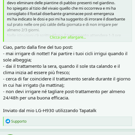
devo eliminare delle piantine di pabbio presenti nel giardino.
ho spiegato al tizio del vivaio quello che mi occorreva e mi ha
consigliato il foxtail diserbante graminacee post-emergenza
mi ha indicato le dosi e poi mi ha suggerito di irrorare il diserbante
sul prato nelle ore più calde della giornata e di non irrigare per
almeno 2/3 giorni.
Nelle istruzioni c'è scritto "dopo il trattamento attendere 1-3 ore
Clicca per allargare...
prima di irrigare" e inoltre "l'accurata bagnatura delle infestanti è
determinante per il buon esito del trattamento"
Ciao, parto dalla fine del tuo post:
che cosa devo fare secondo voi?
- mai irrigare di notte!! Fai partire i tuoi cicli irrigui quando il
è giusto applicare il diserbanete nelle ore più calde della giornata?
sole albeggia;
devo innaffiare come c'è scritto nelle istruzioni oppure seguo il
- dai il trattamento la sera, quando il sole sta calando e il
consiglio che mi è stato dato?
clima inizia ad essere più fresco;
se devo innaffiare, e di solito lo faccio alla notte, devo quindi irrorare
- cerca di far coincidere il trattamento serale durante il giorno
il diserbante nel tardo pomeriggio dopo le 19?
sono un pochino confuso
in cui hai irrigato (la mattina);
grazie per eventuali suggerimenti
- non devi irrigare né tagliare post-trattamento per almeno
24/48h per una buona efficacia.
Inviato dal mio LG-H930 utilizzando Tapatalk
R
Supporto
e
a