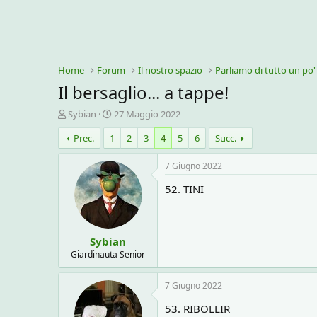
Home
Forum
Il nostro spazio
Parliamo di tutto un po'
Il bersaglio... a tappe!
C
D
Sybian
27 Maggio 2022
r
a
Prec.
1
2
3
4
5
6
Succ.
e
t
a
a
t
d
7 Giugno 2022
o
i
52. TINI
r
i
e
n
D
i
i
z
Sybian
s
i
c
o
Giardinauta Senior
u
s
7 Giugno 2022
s
i
53. RIBOLLIR