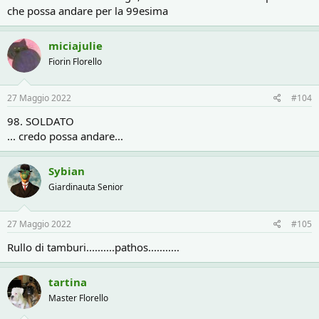
che possa andare per la 99esima
miciajulie
Fiorin Florello
27 Maggio 2022
#104
98. SOLDATO
... credo possa andare...
Sybian
Giardinauta Senior
27 Maggio 2022
#105
Rullo di tamburi..........pathos...........
tartina
Master Florello