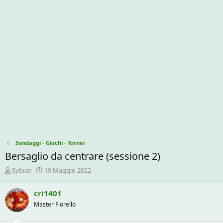
Sondaggi - Giochi - Tornei
Bersaglio da centrare (sessione 2)
C
D
Sybian
19 Maggio 2022
r
a
e
t
cri1401
a
a
Master Florello
t
d
o
i