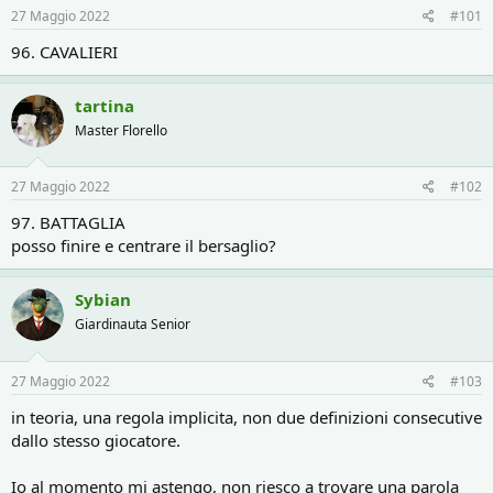
r
i
27 Maggio 2022
#101
e
n
D
i
96. CAVALIERI
i
z
s
i
c
o
tartina
u
Master Florello
s
s
i
27 Maggio 2022
#102
o
n
97. BATTAGLIA
e
posso finire e centrare il bersaglio?
Sybian
Giardinauta Senior
27 Maggio 2022
#103
in teoria, una regola implicita, non due definizioni consecutive
dallo stesso giocatore.
Io al momento mi astengo, non riesco a trovare una parola