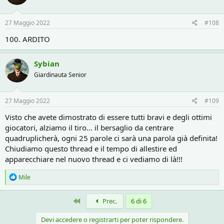
o
n
s
27 Maggio 2022
#108
:
100. ARDITO
Sybian
Giardinauta Senior
27 Maggio 2022
#109
Visto che avete dimostrato di essere tutti bravi e degli ottimi
giocatori, alziamo il tiro... il bersaglio da centrare
quadruplicherà, ogni 25 parole ci sarà una parola già definita!
Chiudiamo questo thread e il tempo di allestire ed
apparecchiare nel nuovo thread e ci vediamo di là!!!
R
Mile
e
a
c
Primo
Prec.
6 di 6
t
i
Devi accedere o registrarti per poter rispondere.