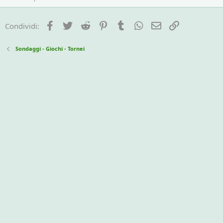
Facebook
Twitter
Reddit
Pinterest
Tumblr
WhatsApp
e-mail
Link
Condividi:
Sondaggi - Giochi - Tornei