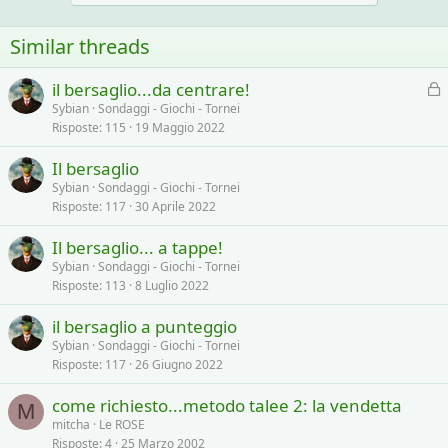
o
n
s
Similar threads
:
il bersaglio...da centrare!
l
Sybian
Sondaggi - Giochi - Tornei
Risposte
115
19 Maggio 2022
o
c
Il bersaglio
c
Sybian
Sondaggi - Giochi - Tornei
a
Risposte
117
30 Aprile 2022
t
a
Il bersaglio... a tappe!
Sybian
Sondaggi - Giochi - Tornei
Risposte
113
8 Luglio 2022
il bersaglio a punteggio
Sybian
Sondaggi - Giochi - Tornei
Risposte
117
26 Giugno 2022
come richiesto...metodo talee 2: la vendetta
M
mitcha
Le ROSE
Risposte
4
25 Marzo 2002