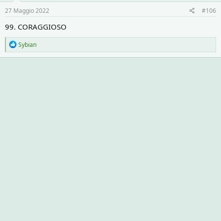
27 Maggio 2022
#106
99. CORAGGIOSO
R
Sybian
e
a
c
t
i
o
n
s
: