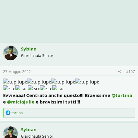
Sybian
Giardinauta Senior
27 Maggio 2022
#107
Evvivaaa! Centrato anche questo!!! Bravissime
@tartina
e
@miciajulie
e bravissimi tutti!!!
R
tartina
e
a
c
Sybian
t
Giardinauta Senior
i