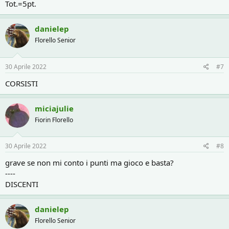
Tot.=5pt.
danielep
Florello Senior
30 Aprile 2022
#7
CORSISTI
miciajulie
Fiorin Florello
30 Aprile 2022
#8
grave se non mi conto i punti ma gioco e basta?
----
DISCENTI
danielep
Florello Senior