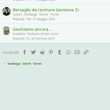
c
Bersaglio da centrare (sessione 2)
c
Sybian
Sondaggi - Giochi - Tornei
a
Risposte
108
27 Maggio 2022
t
a
Giochiamo ancora...
Scatolina
Parliamo di tutto un po'
Risposte
10
26 Gennaio 2005
Facebook
Twitter
Reddit
Pinterest
Tumblr
WhatsApp
e-mail
Link
Condividi:
Sondaggi - Giochi - Tornei