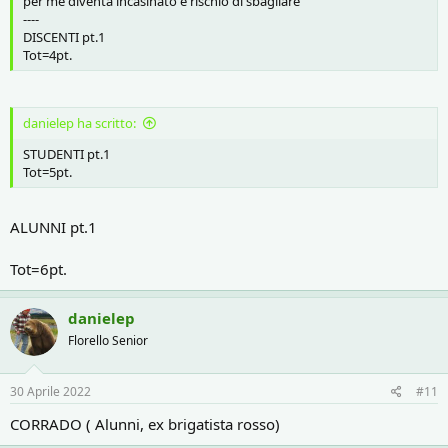
per me diventa incasinato e rischio di sbagliare
----
DISCENTI pt.1
Tot=4pt.
danielep ha scritto:
STUDENTI pt.1
Tot=5pt.
ALUNNI pt.1
Tot=6pt.
danielep
Florello Senior
30 Aprile 2022
#11
CORRADO ( Alunni, ex brigatista rosso)