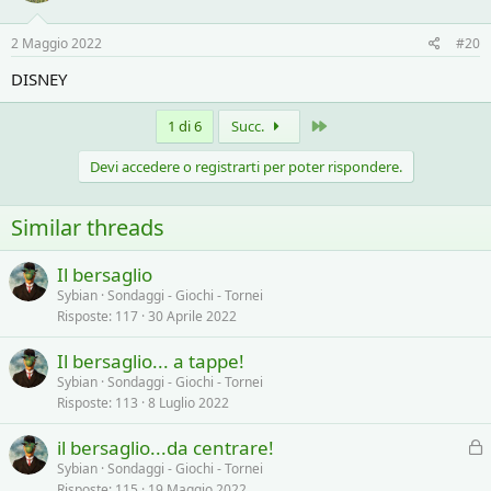
2 Maggio 2022
#20
DISNEY
Ultimo
1 di 6
Succ.
Devi accedere o registrarti per poter rispondere.
Similar threads
Il bersaglio
Sybian
Sondaggi - Giochi - Tornei
Risposte
117
30 Aprile 2022
Il bersaglio... a tappe!
Sybian
Sondaggi - Giochi - Tornei
Risposte
113
8 Luglio 2022
il bersaglio...da centrare!
l
Sybian
Sondaggi - Giochi - Tornei
Risposte
115
19 Maggio 2022
o