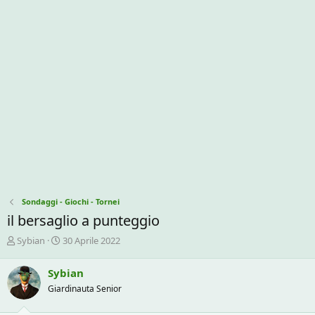
Sondaggi - Giochi - Tornei
il bersaglio a punteggio
C
D
Sybian
30 Aprile 2022
r
a
e
t
Sybian
a
a
Giardinauta Senior
t
d
o
i