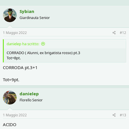
Sybian
Giardinauta Senior
1 Maggio 2022
#12
danielep ha scritto:
CORRADO ( Alunni, ex brigatista rosso) pt.3
Tot=8pt.
CORRODA pt.3+1
Tot=9pt.
danielep
Florello Senior
1 Maggio 2022
#13
ACIDO