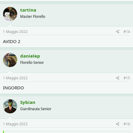
tartina
Master Florello
1 Maggio 2022
#14
AVIDO 2
danielep
Florello Senior
1 Maggio 2022
#15
INGORDO
Sybian
Giardinauta Senior
1 Maggio 2022
#16