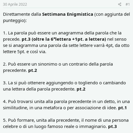
r
i
30 Aprile 2022
#1
e
n
D
i
Direttamente dalla
Settimana Enigmistica
(con aggiunta del
i
z
punteggio):
s
i
c
o
1. La parola può essere un anagramma della parola che la
u
s
precede.
pt.3 (oltre la 6°lettera +1pt. a lettera)
nel senso
s
se si anagramma una parola da sette lettere varrà 4pt, da otto
i
lettere 5pt. e così via.
o
n
2. Può essere un sinonimo o un contrario della parola
e
precedente.
pt.2
3. La si può ottenere aggiungendo o togliendo o cambiando
una lettera della parola precedente.
pt.2
4. Può trovarsi unita alla parola precedente in un detto, in una
similitudine, in una metafora o per associazione di idee.
pt.1
5. Può formare, unita alla precedente, il nome di una persona
celebre o di un luogo famoso reale o immaginario.
pt.3