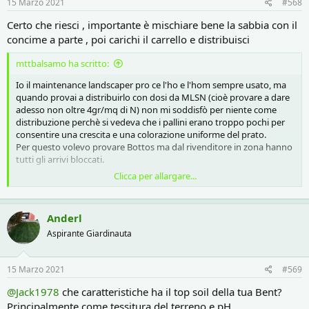
15 Marzo 2021
#568
Certo che riesci , importante è mischiare bene la sabbia con il
concime a parte , poi carichi il carrello e distribuisci
mttbalsamo ha scritto:
Io il maintenance landscaper pro ce l'ho e l'hom sempre usato, ma
quando provai a distribuirlo con dosi da MLSN (cioè provare a dare
adesso non oltre 4gr/mq di N) non mi soddisfò per niente come
distribuzione perchè si vedeva che i pallini erano troppo pochi per
consentire una crescita e una colorazione uniforme del prato.
Per questo volevo provare Bottos ma dal rivenditore in zona hanno
tutti gli arrivi bloccati.
Clicca per allargare...
Ma forse usando 3-4 kg di sabbia piu 1,5kg di concime circa e
andando con lo spargiconcime a spaglio forse riesco a essere piu
equilibrato....
Anderl
Aspirante Giardinauta
15 Marzo 2021
#569
@Jack1978
che caratteristiche ha il top soil della tua Bent?
Principalmente come tessitura del terreno e pH...