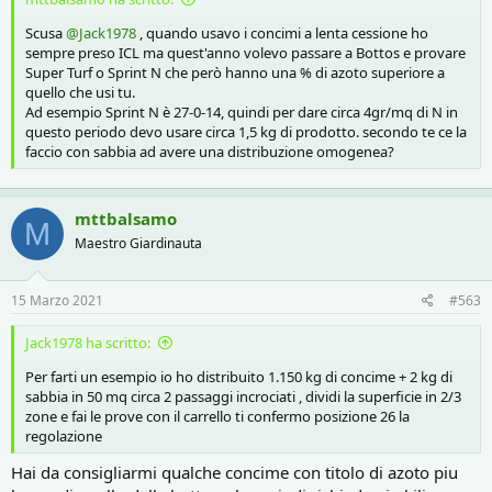
Scusa
@Jack1978
, quando usavo i concimi a lenta cessione ho
sempre preso ICL ma quest'anno volevo passare a Bottos e provare
Super Turf o Sprint N che però hanno una % di azoto superiore a
quello che usi tu.
Ad esempio Sprint N è 27-0-14, quindi per dare circa 4gr/mq di N in
questo periodo devo usare circa 1,5 kg di prodotto. secondo te ce la
faccio con sabbia ad avere una distribuzione omogenea?
mttbalsamo
M
Maestro Giardinauta
15 Marzo 2021
#563
Jack1978 ha scritto:
Per farti un esempio io ho distribuito 1.150 kg di concime + 2 kg di
sabbia in 50 mq circa 2 passaggi incrociati , dividi la superficie in 2/3
zone e fai le prove con il carrello ti confermo posizione 26 la
regolazione
Hai da consigliarmi qualche concime con titolo di azoto piu