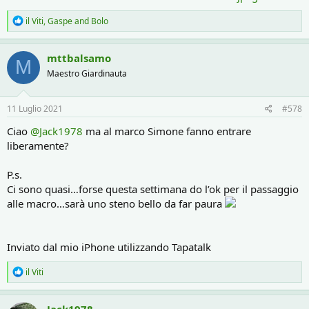
R
il Viti
,
Gaspe
and
Bolo
e
a
c
mttbalsamo
M
t
Maestro Giardinauta
i
o
n
s
11 Luglio 2021
#578
:
Ciao
@Jack1978
ma al marco Simone fanno entrare
liberamente?
P.s.
Ci sono quasi…forse questa settimana do l’ok per il passaggio
alle macro…sarà uno steno bello da far paura
Inviato dal mio iPhone utilizzando Tapatalk
R
il Viti
e
a
c