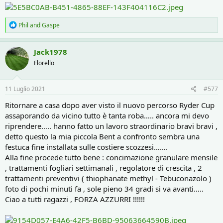
R
Phil
and
Gaspe
e
a
c
Jack1978
t
Florello
i
o
n
s
11 Luglio 2021
#577
:
Ritornare a casa dopo aver visto il nuovo percorso Ryder Cup
assaporando da vicino tutto è tanta roba….. ancora mi devo
riprendere….. hanno fatto un lavoro straordinario bravi bravi ,
detto questo la mia piccola Bent a confronto sembra una
festuca fine installata sulle costiere scozzesi…….
Alla fine procede tutto bene : concimazione granulare mensile
, trattamenti fogliari settimanali , regolatore di crescita , 2
trattamenti preventivi ( thiophanate methyl - Tebuconazolo )
foto di pochi minuti fa , sole pieno 34 gradi si va avanti…..
Ciao a tutti ragazzi , FORZA AZZURRI !!!!!!