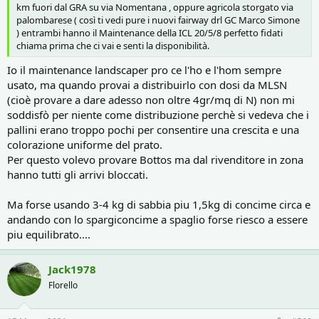
km fuori dal GRA su via Nomentana , oppure agricola storgato via
palombarese ( così ti vedi pure i nuovi fairway drl GC Marco Simone
) entrambi hanno il Maintenance della ICL 20/5/8 perfetto fidati
chiama prima che ci vai e senti la disponibilità.
Io il maintenance landscaper pro ce l'ho e l'hom sempre
usato, ma quando provai a distribuirlo con dosi da MLSN
(cioè provare a dare adesso non oltre 4gr/mq di N) non mi
soddisfò per niente come distribuzione perchè si vedeva che i
pallini erano troppo pochi per consentire una crescita e una
colorazione uniforme del prato.
Per questo volevo provare Bottos ma dal rivenditore in zona
hanno tutti gli arrivi bloccati.
Ma forse usando 3-4 kg di sabbia piu 1,5kg di concime circa e
andando con lo spargiconcime a spaglio forse riesco a essere
piu equilibrato....
Jack1978
Florello