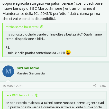
oppure agricola storgato via palombarese ( così ti vedi pure i
nuovi fairway drl GC Marco Simone ) entrambi hanno il
Maintenance della ICL 20/5/8 perfetto fidati chiama prima
che ci vai e senti la disponibilità.
mttbalsamo ha scritto:
ma conosci qlc che lo vende online oltre a best prato? Quelli hanno
tempi di spedizione biblici...
PS.
Il mini è nella pratica confezione da 25 kili
mttbalsamo
M
Maestro Giardinauta
15 Marzo 2021
#567
Jack1978 ha scritto:
Se non ricordo male stai a Talenti come zona se ti serve urgente e ad
un prezzo onesto vai da Floreal vivaio si trova a Fonte nuova pochi