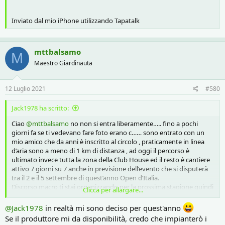
Inviato dal mio iPhone utilizzando Tapatalk
mttbalsamo
M
Maestro Giardinauta
12 Luglio 2021
#580
Jack1978 ha scritto:
Ciao
@mttbalsamo
no non si entra liberamente….. fino a pochi
giorni fa se ti vedevano fare foto erano c…… sono entrato con un
mio amico che da anni è inscritto al circolo , praticamente in linea
d’aria sono a meno di 1 km di distanza , ad oggi il percorso è
ultimato invece tutta la zona della Club House ed il resto è cantiere
attivo 7 giorni su 7 anche in previsione dell’evento che si disputerà
tra il 2 e il 5 settembre di quest’anno Open d’Italia.
Discorso macro ti stai organizzando per la prossima stagione quindi
Clicca per allargare...
hai deciso per lo steno ok
@Jack1978
in realtà mi sono deciso per quest'anno
Se il produttore mi da disponibilità, credo che impianterò i