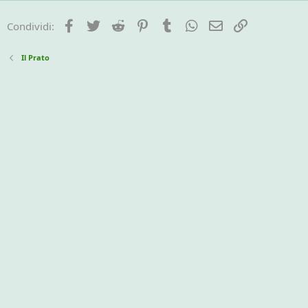
Facebook
Twitter
Reddit
Pinterest
Tumblr
WhatsApp
e-mail
Link
Condividi:
Il Prato