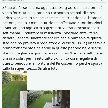
:
3* estate forse l’ultima oggi quasi 30 gradi qui , da giorni c’è
vento forte tutto il giorno ho riscontrato segnali di stress
idrico avanzato in alcune zone del t.e. irrigazione al bisogno
per ora , taglio 9 mm , nutrizione : effettuate 3 concimazioni
granulari ( ad oggi circa 9 gr/mq di N ) trattamenti fogliari
settimanali : induttore di resistenza , biostimolante , ferro
chelato , agente umettante ecc ecc per la prima volta questa
stagione ho provato il regolatore di crescita ( PGR ) una favola
primo trattamento fine aprile in questo periodo nelle scorse
stagioni tagliavo a giorni alterni minimo 3 volte la settimana
ora una sola , per il resto tutto ok l’unica cosa negativa di
questo periodo è la fioritura del Rincospermo perché sporca
tutta la superficie...... Saluti a tutti !!