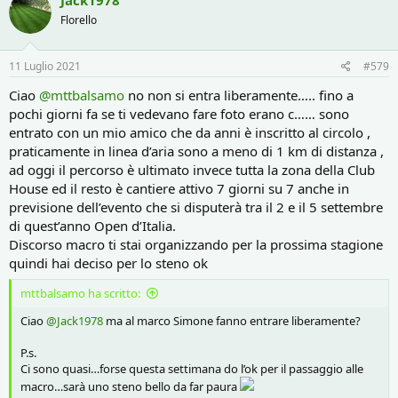
Jack1978
t
Florello
i
o
n
s
11 Luglio 2021
#579
:
Ciao
@mttbalsamo
no non si entra liberamente….. fino a
pochi giorni fa se ti vedevano fare foto erano c…… sono
entrato con un mio amico che da anni è inscritto al circolo ,
praticamente in linea d’aria sono a meno di 1 km di distanza ,
ad oggi il percorso è ultimato invece tutta la zona della Club
House ed il resto è cantiere attivo 7 giorni su 7 anche in
previsione dell’evento che si disputerà tra il 2 e il 5 settembre
di quest’anno Open d’Italia.
Discorso macro ti stai organizzando per la prossima stagione
quindi hai deciso per lo steno ok
mttbalsamo ha scritto:
Ciao
@Jack1978
ma al marco Simone fanno entrare liberamente?
P.s.
Ci sono quasi…forse questa settimana do l’ok per il passaggio alle
macro…sarà uno steno bello da far paura