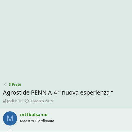
Il Prato
Agrostide PENN A-4 “ nuova esperienza “
C
D
Jack1978
9 Marzo 2019
r
a
e
t
mttbalsamo
M
a
a
Maestro Giardinauta
t
d
o
i