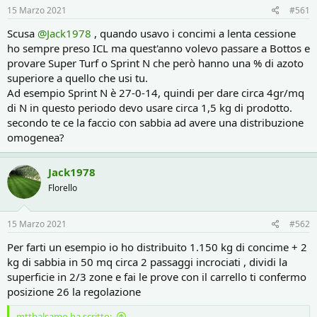
r
i
15 Marzo 2021
#561
e
n
D
i
Scusa
@Jack1978
, quando usavo i concimi a lenta cessione
i
z
ho sempre preso ICL ma quest'anno volevo passare a Bottos e
s
i
provare Super Turf o Sprint N che però hanno una % di azoto
c
o
superiore a quello che usi tu.
u
s
Ad esempio Sprint N è 27-0-14, quindi per dare circa 4gr/mq
s
di N in questo periodo devo usare circa 1,5 kg di prodotto.
i
secondo te ce la faccio con sabbia ad avere una distribuzione
o
omogenea?
n
e
Jack1978
Florello
15 Marzo 2021
#562
Per farti un esempio io ho distribuito 1.150 kg di concime + 2
kg di sabbia in 50 mq circa 2 passaggi incrociati , dividi la
superficie in 2/3 zone e fai le prove con il carrello ti confermo
posizione 26 la regolazione
mttbalsamo ha scritto: