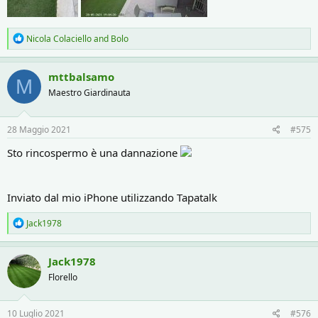
R
Nicola Colaciello
and
Bolo
e
a
c
mttbalsamo
M
t
Maestro Giardinauta
i
o
n
s
28 Maggio 2021
#575
:
Sto rincospermo è una dannazione
Inviato dal mio iPhone utilizzando Tapatalk
R
Jack1978
e
a
c
Jack1978
t
Florello
i
o
n
s
10 Luglio 2021
#576