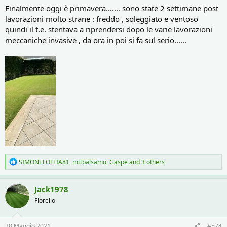
Finalmente oggi è primavera....... sono state 2 settimane post
lavorazioni molto strane : freddo , soleggiato e ventoso
quindi il t.e. stentava a riprendersi dopo le varie lavorazioni
meccaniche invasive , da ora in poi si fa sul serio......
R
SIMONEFOLLIA81
,
mttbalsamo
,
Gaspe
and 3 others
e
a
c
Jack1978
t
Florello
i
o
n
s
28 Maggio 2021
#574