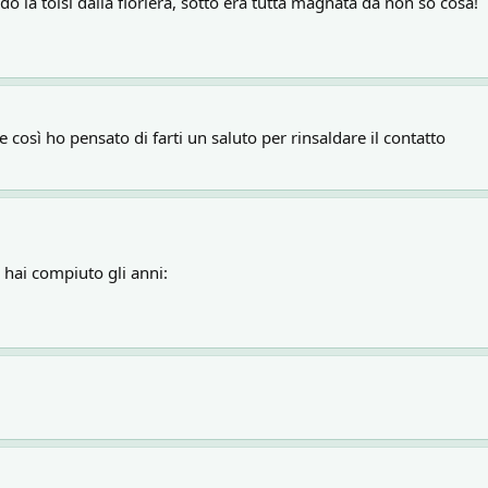
 la tolsi dalla fioriera, sotto era tutta magnata da non so cosa!
 così ho pensato di farti un saluto per rinsaldare il contatto
 hai compiuto gli anni: