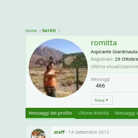
Home
Iscritti
romitta
Aspirante Giardinauta
Registrato
29 Ottobr
Ultima visualizzazione
Messaggi
466
Trova
Messaggi del profilo
Ultime Attività
Messaggi e
steff
14 Settembre 2012