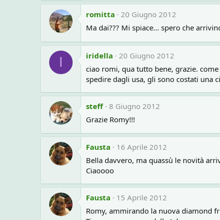
romitta
20 Giugno 2012
Ma dai??? Mi spiace... spero che arrivin
iridella
20 Giugno 2012
I
ciao romi, qua tutto bene, grazie. come 
spedire dagli usa, gli sono costati una c
steff
8 Giugno 2012
Grazie Romy!!!
Fausta
16 Aprile 2012
Bella davvero, ma quassù le novità arr
Ciaoooo
Fausta
15 Aprile 2012
Romy, ammirando la nuova diamond frost 