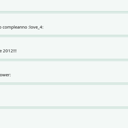
tuo compleanno :love_4:
e 2012!!!
lower: