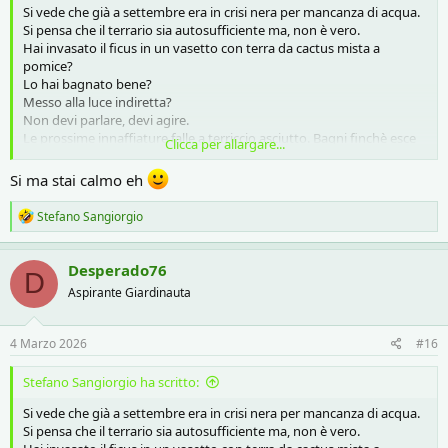
Si vede che già a settembre era in crisi nera per mancanza di acqua.
Si pensa che il terrario sia autosufficiente ma, non è vero.
Hai invasato il ficus in un vasetto con terra da cactus mista a
pomice?
Lo hai bagnato bene?
Messo alla luce indiretta?
Non devi parlare, devi agire.
Le prossime innaffiature falle a terriccio asciutto. Bagni finchè esce
Clicca per allargare...
acqua dai foi di scolo, poi non bagni più finchè la terra è aciutta.
Si ma stai calmo eh
R
Stefano Sangiorgio
e
a
c
Desperado76
D
t
Aspirante Giardinauta
i
o
n
s
4 Marzo 2026
#16
:
Stefano Sangiorgio ha scritto:
Si vede che già a settembre era in crisi nera per mancanza di acqua.
Si pensa che il terrario sia autosufficiente ma, non è vero.