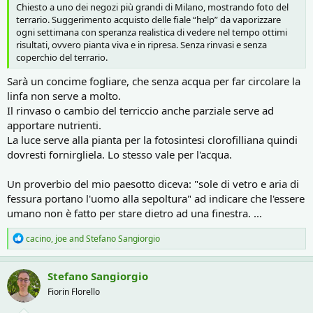
Chiesto a uno dei negozi più grandi di Milano, mostrando foto del
terrario. Suggerimento acquisto delle fiale “help” da vaporizzare
ogni settimana con speranza realistica di vedere nel tempo ottimi
risultati, ovvero pianta viva e in ripresa. Senza rinvasi e senza
coperchio del terrario.
Sarà un concime fogliare, che senza acqua per far circolare la
linfa non serve a molto.
Il rinvaso o cambio del terriccio anche parziale serve ad
apportare nutrienti.
La luce serve alla pianta per la fotosintesi clorofilliana quindi
dovresti fornirgliela. Lo stesso vale per l'acqua.
Un proverbio del mio paesotto diceva: "sole di vetro e aria di
fessura portano l'uomo alla sepoltura" ad indicare che l'essere
umano non è fatto per stare dietro ad una finestra. ...
R
cacino
,
joe
and
Stefano Sangiorgio
e
a
c
Stefano Sangiorgio
t
Fiorin Florello
i
o