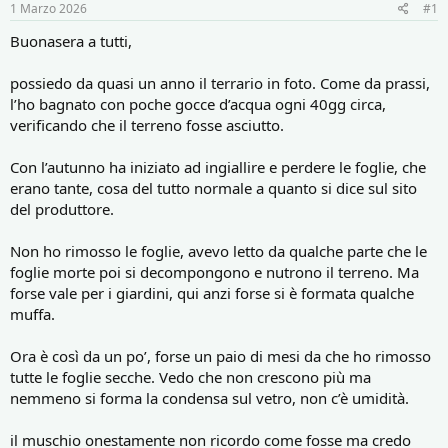
r
i
1 Marzo 2026
#1
e
n
D
i
Buonasera a tutti,
i
z
s
i
possiedo da quasi un anno il terrario in foto. Come da prassi,
c
o
l’ho bagnato con poche gocce d’acqua ogni 40gg circa,
u
verificando che il terreno fosse asciutto.
s
s
i
Con l’autunno ha iniziato ad ingiallire e perdere le foglie, che
o
erano tante, cosa del tutto normale a quanto si dice sul sito
n
del produttore.
e
Non ho rimosso le foglie, avevo letto da qualche parte che le
foglie morte poi si decompongono e nutrono il terreno. Ma
forse vale per i giardini, qui anzi forse si è formata qualche
muffa.
Ora è così da un po’, forse un paio di mesi da che ho rimosso
tutte le foglie secche. Vedo che non crescono più ma
nemmeno si forma la condensa sul vetro, non c’è umidità.
il muschio onestamente non ricordo come fosse ma credo