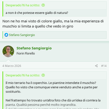
Desperado76 ha scritto:
a non è che potesse essere giallo di natura?
Non ne ho mai visto di colore giallo, ma la mia esperienza di
muschio si limita a quello che vedo in giro
R
Stefano Sangiorgio
e
a
c
Stefano Sangiorgio
t
Fiorin Florello
i
o
n
s
4 Marzo 2026
#14
:
Desperado76 ha scritto:
Il mio terrario ha il coperchio. Le piantine intendete il muschio?
Quello ho visto che comunque viene venduto anche a parte per
sostituirlo.
Nel frattempo ho trovato un’altra foto che dà un’idea di com’era la
pianta. Qualità pessima perché molto ingrandita.