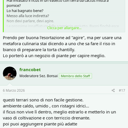
Hai invasato il ficus in un vasetto con terra da cactus mista a
pomice?
Lo hai bagnato bene?
Messo alla luce indiretta?
Non devi parlare, devi agire.
Le prossime innaffiature falle a terriccio asciutto. Bagni finchè esce
Clicca per allargare...
acqua dai foi di scolo, poi non bagni più finchè la terra è aciutta.
Prendo per buona l'esortazione ad "agire", ma per usare una
metafora culinaria stai dicendo a uno che sa fare il riso in
bianco di preparare la torta chantilly.
Lo porterò a un negozio di piante per capire meglio.
francobet
Moderatore Sez. Bonsai
Membro dello Staff
6 Marzo 2026
#17
questi terrari sono di non facile gestione.
ambiente caldo, umido , con ristagni idrici...
il ficus non vive lì dentro, meglio estrarlo e metterlo in un
vaso di coltivazione e con terriccio drenante.
poi puoi aggiungere piante più adatte