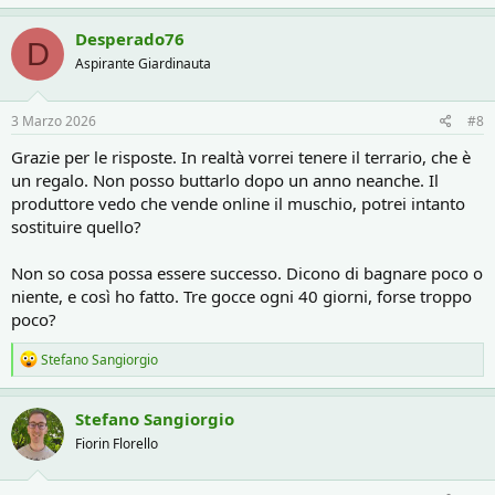
a
c
Desperado76
D
t
Aspirante Giardinauta
i
o
n
s
3 Marzo 2026
#8
:
Grazie per le risposte. In realtà vorrei tenere il terrario, che è
un regalo. Non posso buttarlo dopo un anno neanche. Il
produttore vedo che vende online il muschio, potrei intanto
sostituire quello?
Non so cosa possa essere successo. Dicono di bagnare poco o
niente, e così ho fatto. Tre gocce ogni 40 giorni, forse troppo
poco?
R
Stefano Sangiorgio
e
a
c
Stefano Sangiorgio
t
Fiorin Florello
i
o
n