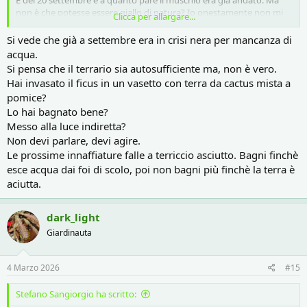
È del 20 settembre e a quanto pare il muschio era già andato. Ma
non è che potesse essere giallo di natura? Io onestamente non mi
Clicca per allargare...
ricordo…
Si vede che già a settembre era in crisi nera per mancanza di
acqua.
Si pensa che il terrario sia autosufficiente ma, non è vero.
Hai invasato il ficus in un vasetto con terra da cactus mista a
pomice?
Lo hai bagnato bene?
Messo alla luce indiretta?
Non devi parlare, devi agire.
Le prossime innaffiature falle a terriccio asciutto. Bagni finchè
esce acqua dai foi di scolo, poi non bagni più finchè la terra è
aciutta.
dark_light
Giardinauta
4 Marzo 2026
#15
Stefano Sangiorgio ha scritto: