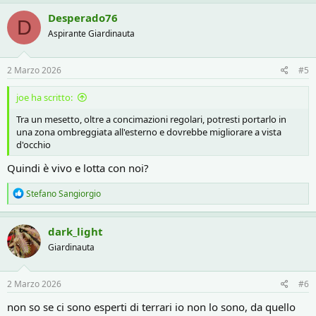
Desperado76
D
Aspirante Giardinauta
2 Marzo 2026
#5
joe ha scritto:
Tra un mesetto, oltre a concimazioni regolari, potresti portarlo in
una zona ombreggiata all'esterno e dovrebbe migliorare a vista
d'occhio
Quindi è vivo e lotta con noi?
R
Stefano Sangiorgio
e
a
c
dark_light
t
Giardinauta
i
o
n
s
2 Marzo 2026
#6
:
non so se ci sono esperti di terrari io non lo sono, da quello