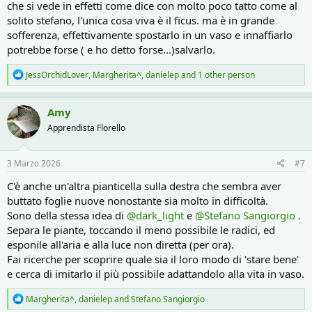
che si vede in effetti come dice con molto poco tatto come al
solito stefano, l'unica cosa viva è il ficus. ma è in grande
sofferenza, effettivamente spostarlo in un vaso e innaffiarlo
potrebbe forse ( e ho detto forse...)salvarlo.
R
JessOrchidLover
,
Margherita^
,
danielep
and 1 other person
e
a
c
Amy
t
Apprendista Florello
i
o
n
s
3 Marzo 2026
#7
:
C'è anche un'altra pianticella sulla destra che sembra aver
buttato foglie nuove nonostante sia molto in difficoltà.
Sono della stessa idea di
@dark_light
e
@Stefano Sangiorgio
.
Separa le piante, toccando il meno possibile le radici, ed
esponile all'aria e alla luce non diretta (per ora).
Fai ricerche per scoprire quale sia il loro modo di 'stare bene'
e cerca di imitarlo il più possibile adattandolo alla vita in vaso.
R
Margherita^
,
danielep
and
Stefano Sangiorgio
e