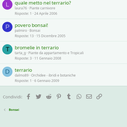
quale metto nel terrario?
L
laura76
Piante carnivore
Risposte
1
24 Aprile 2006
povero bonsai!
P
palmiro
Bonsai
Risposte
13
15 Dicembre 2005
bromelie in terrario
T
tarta_g
Piante da appartamento e Tropicali
Risposte
3
11 Gennaio 2008
terrario
D
dalmo89
Orchidee - ibridi e botaniche
Risposte
1
6 Gennaio 2009
Facebook
Twitter
Reddit
Pinterest
Tumblr
WhatsApp
e-mail
Link
Condividi:
Bonsai