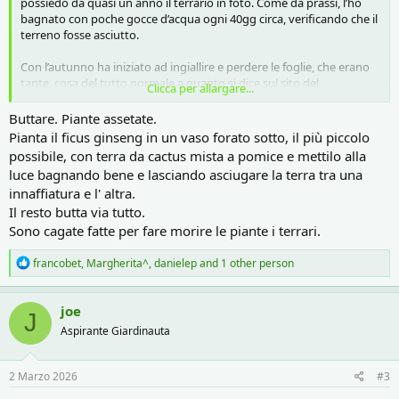
possiedo da quasi un anno il terrario in foto. Come da prassi, l’ho
bagnato con poche gocce d’acqua ogni 40gg circa, verificando che il
terreno fosse asciutto.
Con l’autunno ha iniziato ad ingiallire e perdere le foglie, che erano
tante, cosa del tutto normale a quanto si dice sul sito del
Clicca per allargare...
produttore.
Buttare. Piante assetate.
Non ho rimosso le foglie, avevo letto da qualche parte che le foglie
Pianta il ficus ginseng in un vaso forato sotto, il più piccolo
morte poi si decompongono e nutrono il terreno. Ma forse vale per
possibile, con terra da cactus mista a pomice e mettilo alla
i giardini, qui anzi forse si è formata qualche muffa.
luce bagnando bene e lasciando asciugare la terra tra una
innaffiatura e l' altra.
Ora è così da un po’, forse un paio di mesi da che ho rimosso tutte le
Il resto butta via tutto.
foglie secche. Vedo che non crescono più ma nemmeno si forma la
condensa sul vetro, non c’è umidità.
Sono cagate fatte per fare morire le piante i terrari.
il muschio onestamente non ricordo come fosse ma credo verde.
R
francobet
,
Margherita^
,
danielep
and 1 other person
e
a
In generale è sempre stato in ambiente ben illuminato e senza luce
c
del sole diretta.
joe
J
t
Aspirante Giardinauta
i
Si riesce a capire in che stato è? Non so se devo aspettarmi che in
o
primavera si riprenda o se è messo male.
n
s
2 Marzo 2026
#3
Grazie
: