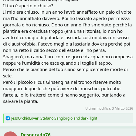
Il tuo è aperto o chiuso?
Il mio era chiuso, in un anno l'avrò annaffiato un paio di volte,
ma l'ho annaffiato davvero. Poi ho lasciato aperto per mezza
giornata e ho richiuso. Dopo un anno l'ho smontato perchè la
piantina era cresciuta troppo (era una Fittonia), io non ho
avuto il coraggio di potarla e lasciarla così mi dava un senso
di claustrofobia. Facevo meglio a lasciarla dov'era perchè poi
non ha retto il caldo secco dell'estate e l'ho persa.
Sbaglierò, ma annaffiare con tre gocce d'acqua non compensa
neppure l'umidità che esce quando si toglie il tappo.
Penso che le piantine del tuo siano semplicemente morte di
sete.
Però Il piccolo Ficus Ginseng ha nel tronco riserve molto
maggiori di quelle che può avere del muschio, potrebbe
farcela, io lo tratterei come ti hanno suggerito, puntando a
salvare la pianta.
Ultima modifica:
3 Marzo 2026
R
JessOrchidLover
,
Stefano Sangiorgio
and
dark_light
e
a
c
Desperado76