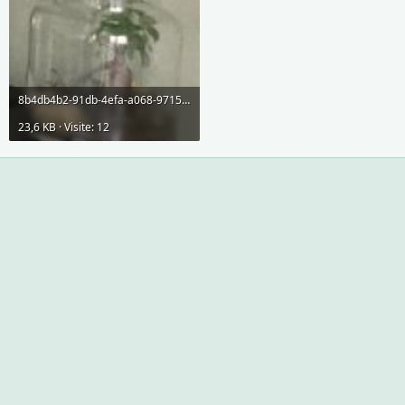
8b4db4b2-91db-4efa-a068-97150ff31854.jpeg
23,6 KB · Visite: 12