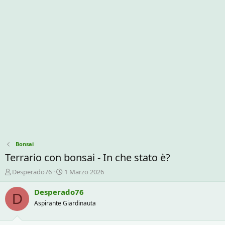
Bonsai
Terrario con bonsai - In che stato è?
C
D
Desperado76
1 Marzo 2026
r
a
e
t
Desperado76
D
a
a
Aspirante Giardinauta
t
d
o
i