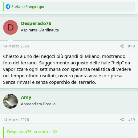
R
Stefano Sangiorgio
e
a
c
Desperado76
D
t
Aspirante Giardinauta
i
o
n
s
14 Marzo 2026
#18
:
Chiesto a uno dei negozi più grandi di Milano, mostrando
foto del terrario. Suggerimento acquisto delle fiale “help” da
vaporizzare ogni settimana con speranza realistica di vedere
nel tempo ottimi risultati, ovvero pianta viva e in ripresa.
Senza rinvasi e senza coperchio del terrario.
Amy
Apprendista Florello
14 Marzo 2026
#19
Desperado76 ha scritto: