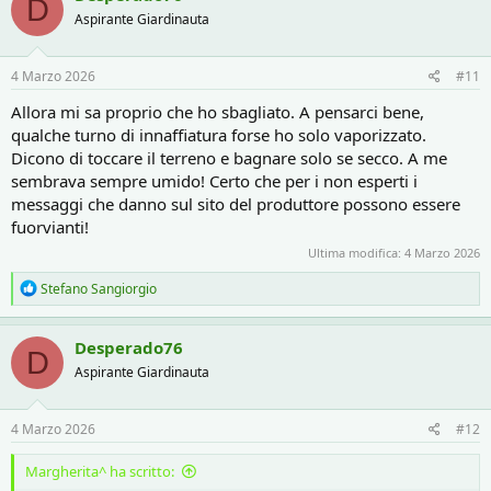
D
t
Aspirante Giardinauta
i
o
n
s
4 Marzo 2026
#11
:
Allora mi sa proprio che ho sbagliato. A pensarci bene,
qualche turno di innaffiatura forse ho solo vaporizzato.
Dicono di toccare il terreno e bagnare solo se secco. A me
sembrava sempre umido! Certo che per i non esperti i
messaggi che danno sul sito del produttore possono essere
fuorvianti!
Ultima modifica:
4 Marzo 2026
R
Stefano Sangiorgio
e
a
c
Desperado76
D
t
Aspirante Giardinauta
i
o
n
s
4 Marzo 2026
#12
:
Margherita^ ha scritto: