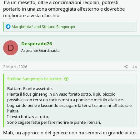
Tra un mesetto, oltre a concimazioni regolari, potresti
Vedi l'allegato 816400
portarlo in una zona ombreggiata all'esterno e dovrebbe
migliorare a vista d'occhio
R
Margherita^
and
Stefano Sangiorgio
e
a
c
Desperado76
D
t
Aspirante Giardinauta
i
o
n
s
2 Marzo 2026
#4
:
Stefano Sangiorgio ha scritto:
Buttare. Piante assetate.
Pianta il ficus ginseng in un vaso forato sotto, il più piccolo
possibile, con terra da cactus mista a pomice e mettilo alla luce
bagnando bene e lasciando asciugare la terra tra una innaffiatura e
l' altra.
Il resto butta via tutto.
Sono cagate fatte per fare morire le piante i terrari.
Mah, un approccio del genere non mi sembra di grande aiuto.