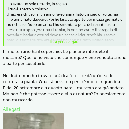
Ho avuto un solo terrario, in regalo.
Il tuo è aperto o chiuso?
Il mio era chiuso, in un anno l'avrò annaffiato un paio di volte, ma
l'ho annaffiato davvero. Poi ho lasciato aperto per mezza giornata e
ho richiuso. Dopo un anno l'ho smontato perchè la piantina era
cresciuta troppo (era una Fittonia), io non ho avuto il coraggio di
potarla e lasciarla così mi dava un senso di claustrofobia. Facevo
meglio a lasciarla dov'era perchè poi non ha retto il caldo secco
Clicca per allargare...
dell'estate e l'ho persa.
Sbaglierò, ma annaffiare con tre gocce d'acqua non compensa
Il mio terrario ha il coperchio. Le piantine intendete il
neppure l'umidità che esce quando si toglie il tappo.
muschio? Quello ho visto che comunque viene venduto anche
Penso che le piantine del tuo siano semplicemente morte di sete.
a parte per sostituirlo.
Però Il piccolo Ficus Ginseng ha nel tronco riserve molto maggiori di
quelle che può avere del muschio, potrebbe farcela, io lo tratterei
Nel frattempo ho trovato un’altra foto che dà un’idea di
come ti hanno suggerito, puntando a salvare la pianta.
com’era la pianta. Qualità pessima perché molto ingrandita.
È del 20 settembre e a quanto pare il muschio era già andato.
Ma non è che potesse essere giallo di natura? Io onestamente
non mi ricordo…
Allegati