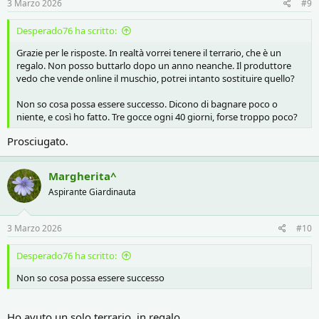
s
3 Marzo 2026
#9
:
Desperado76 ha scritto:
Grazie per le risposte. In realtà vorrei tenere il terrario, che è un
regalo. Non posso buttarlo dopo un anno neanche. Il produttore
vedo che vende online il muschio, potrei intanto sostituire quello?
Non so cosa possa essere successo. Dicono di bagnare poco o
niente, e così ho fatto. Tre gocce ogni 40 giorni, forse troppo poco?
Prosciugato.
Margherita^
Aspirante Giardinauta
3 Marzo 2026
#10
Desperado76 ha scritto:
Non so cosa possa essere successo
Ho avuto un solo terrario, in regalo.