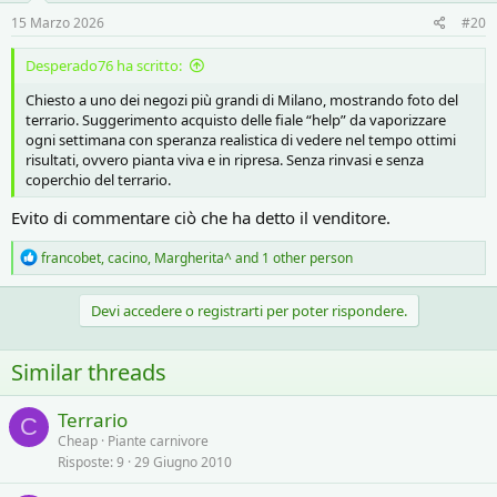
n
s
15 Marzo 2026
#20
:
Desperado76 ha scritto:
Chiesto a uno dei negozi più grandi di Milano, mostrando foto del
terrario. Suggerimento acquisto delle fiale “help” da vaporizzare
ogni settimana con speranza realistica di vedere nel tempo ottimi
risultati, ovvero pianta viva e in ripresa. Senza rinvasi e senza
coperchio del terrario.
Evito di commentare ciò che ha detto il venditore.
R
francobet
,
cacino
,
Margherita^
and 1 other person
e
a
c
Devi accedere o registrarti per poter rispondere.
t
i
o
Similar threads
n
s
:
Terrario
C
Cheap
Piante carnivore
Risposte
9
29 Giugno 2010