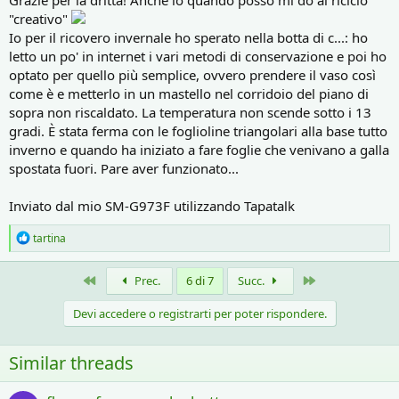
sul lato con un ferro arroventato e inserisco un legaccio che lego poi
"creativo"
ai vasi. Come dice Crash, scrivo il nome con la matita e a distanza di
Io per il ricovero invernale ho sperato nella botta di c...: ho
anni non si cancella nulla. Al massimo può crearsi una patina verde
letto un po' in internet i vari metodi di conservazione e poi ho
ma basta pulirla con un panno e il nome si legge benissimo. Come
optato per quello più semplice, ovvero prendere il vaso così
vedi, metodo economico e utilissimo
come è e metterlo in un mastello nel corridoio del piano di
sopra non riscaldato. La temperatura non scende sotto i 13
gradi. È stata ferma con le foglioline triangolari alla base tutto
inverno e quando ha iniziato a fare foglie che venivano a galla
spostata fuori. Pare aver funzionato...
Inviato dal mio SM-G973F utilizzando Tapatalk
R
tartina
e
a
c
Primo
Ultimo
Prec.
6 di 7
Succ.
t
i
Devi accedere o registrarti per poter rispondere.
o
n
s
Similar threads
: