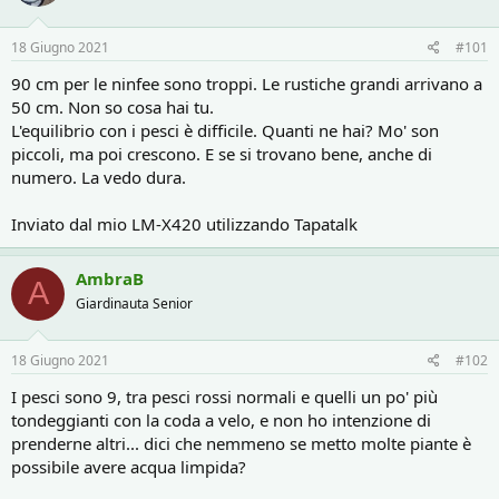
o
i
r
i
18 Giugno 2021
#101
e
n
D
i
90 cm per le ninfee sono troppi. Le rustiche grandi arrivano a
i
z
50 cm. Non so cosa hai tu.
s
i
L'equilibrio con i pesci è difficile. Quanti ne hai? Mo' son
c
o
piccoli, ma poi crescono. E se si trovano bene, anche di
u
s
numero. La vedo dura.
s
i
Inviato dal mio LM-X420 utilizzando Tapatalk
o
n
e
AmbraB
A
Giardinauta Senior
18 Giugno 2021
#102
I pesci sono 9, tra pesci rossi normali e quelli un po' più
tondeggianti con la coda a velo, e non ho intenzione di
prenderne altri... dici che nemmeno se metto molte piante è
possibile avere acqua limpida?