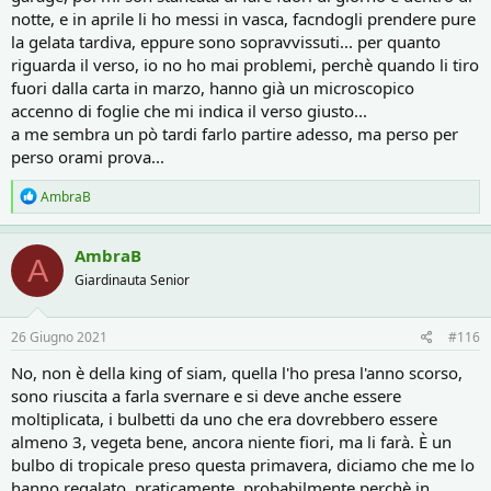
notte, e in aprile li ho messi in vasca, facndogli prendere pure
la gelata tardiva, eppure sono sopravvissuti... per quanto
riguarda il verso, io no ho mai problemi, perchè quando li tiro
fuori dalla carta in marzo, hanno già un microscopico
accenno di foglie che mi indica il verso giusto...
a me sembra un pò tardi farlo partire adesso, ma perso per
perso orami prova...
R
AmbraB
e
a
c
AmbraB
A
t
Giardinauta Senior
i
o
n
s
26 Giugno 2021
#116
:
No, non è della king of siam, quella l'ho presa l'anno scorso,
sono riuscita a farla svernare e si deve anche essere
moltiplicata, i bulbetti da uno che era dovrebbero essere
almeno 3, vegeta bene, ancora niente fiori, ma li farà. È un
bulbo di tropicale preso questa primavera, diciamo che me lo
hanno regalato, praticamente, probabilmente perchè in