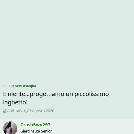
Giardini d'acqua
E niente...progettiamo un piccolissimo
laghetto!
C
D
AmbraB
3 Agosto 2020
r
a
e
t
Crash5wv297
a
a
Giardinauta Senior
t
d