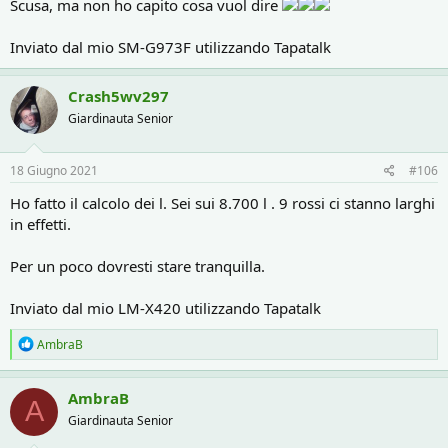
Scusa, ma non ho capito cosa vuol dire
Inviato dal mio SM-G973F utilizzando Tapatalk
Crash5wv297
Giardinauta Senior
18 Giugno 2021
#106
Ho fatto il calcolo dei l. Sei sui 8.700 l . 9 rossi ci stanno larghi
in effetti.
Per un poco dovresti stare tranquilla.
Inviato dal mio LM-X420 utilizzando Tapatalk
R
AmbraB
e
a
c
AmbraB
A
t
Giardinauta Senior
i
o