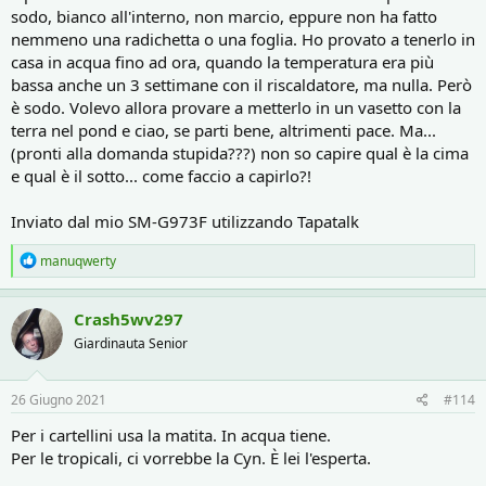
sodo, bianco all'interno, non marcio, eppure non ha fatto
nemmeno una radichetta o una foglia. Ho provato a tenerlo in
casa in acqua fino ad ora, quando la temperatura era più
bassa anche un 3 settimane con il riscaldatore, ma nulla. Però
è sodo. Volevo allora provare a metterlo in un vasetto con la
terra nel pond e ciao, se parti bene, altrimenti pace. Ma...
(pronti alla domanda stupida???) non so capire qual è la cima
e qual è il sotto... come faccio a capirlo?!
Inviato dal mio SM-G973F utilizzando Tapatalk
R
manuqwerty
e
a
c
Crash5wv297
t
Giardinauta Senior
i
o
n
s
26 Giugno 2021
#114
:
Per i cartellini usa la matita. In acqua tiene.
Per le tropicali, ci vorrebbe la Cyn. È lei l'esperta.