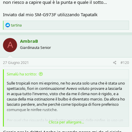
non riesco a capire qual è la punta e quale il sotto...
Inviato dal mio SM-G973F utilizzando Tapatalk
R
tartina
e
a
c
AmbraB
A
t
Giardinauta Senior
i
o
n
s
27 Giugno 2021
#120
:
Simalù ha scritto:
Sulle tropicali non mi esprimo, ne ho avuta solo una che è stata uno
spettacolo, fiori in continuazione! Avevo voluto provare a lasciarla
in acqua tutto l'inverno, visto che da me il clima non è rigido, e a
causa della mia ostinazione il bulbo è diventato marcio. Da allora ho
lasciato perdere, anche perchè come tipologia di fiore preferisco
comunque le ninfee rustiche.
Per quel che riguarda le targhette per i nomi delle ninfee, io uso un
Clicca per allargare...
metodo molto casalingo. Riutilizzo le vaschette bianche del gelato
che si vendono nei supermercati, creo le targhette, faccio un foro
Grazie per la dritta! Anche io quando posso mi do al riciclo