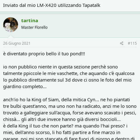
Inviato dal mio LM-X420 utilizzando Tapatalk
tartina
Master Florello
26 Giugno 2021
#115
è diventato proprio bello il tuo pond!!!
io non pubblico niente in questa sezione perchè sono
talmente ppiccole le mie vaschette, che aquando c'è qualcosa
lo pubblico direttamente sul 3d dove ci osno le foto del mio
giardino completo...
anch'io ho la King of Siam, della mitica Cyn... ne ho piantati
tre bulbi quest'anno, ma uno non ha radicato, anzi me lo sono
trovato a galleggiare sull'acqua, forse avevano scavato i pesci,
chissà... gli altri due invece hanno già diversi boccioli...
è della King il tuo che non parte? ma quando l'hai preso? i
miei, dell'anno scorso, li ho fatti partire a fine marzo in
garage, poi mi son stancata di fare fuori di giorno e dentro di