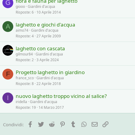
flora e fauna per laghetto
G
giooo
Giardini d'acqua
Risposte
6
10 Aprile 2014
laghetto e giochi d'acqua
A
aimo74
Giardini d'acqua
Risposte
4
27 Aprile 2009
laghetto con cascata
gilmour84
Giardini d'acqua
Risposte
2
3 Aprile 2024
Progetto laghetto in giardino
F
france_sco
Giardini d'acqua
Risposte
8
22 Aprile 2018
nuovo laghetto troppo vicino al salice?
I
iridella
Giardini d'acqua
Risposte
19
14 Marzo 2017
Facebook
Twitter
Reddit
Pinterest
Tumblr
WhatsApp
e-mail
Link
Condividi: