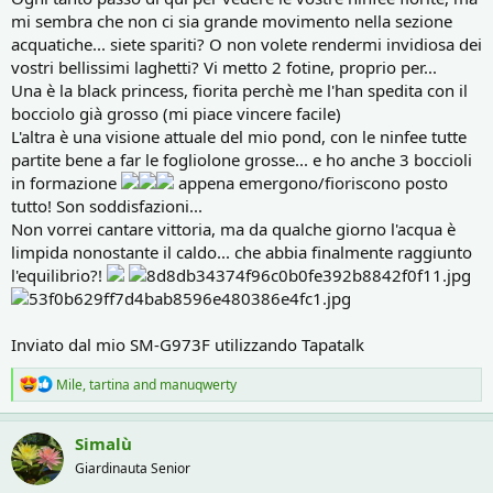
mi sembra che non ci sia grande movimento nella sezione
acquatiche... siete spariti? O non volete rendermi invidiosa dei
vostri bellissimi laghetti? Vi metto 2 fotine, proprio per...
Una è la black princess, fiorita perchè me l'han spedita con il
bocciolo già grosso (mi piace vincere facile)
L'altra è una visione attuale del mio pond, con le ninfee tutte
partite bene a far le fogliolone grosse... e ho anche 3 boccioli
in formazione
appena emergono/fioriscono posto
tutto! Son soddisfazioni...
Non vorrei cantare vittoria, ma da qualche giorno l'acqua è
limpida nonostante il caldo... che abbia finalmente raggiunto
l'equilibrio?!
Inviato dal mio SM-G973F utilizzando Tapatalk
R
Mile
,
tartina
and
manuqwerty
e
a
c
Simalù
t
Giardinauta Senior
i
o