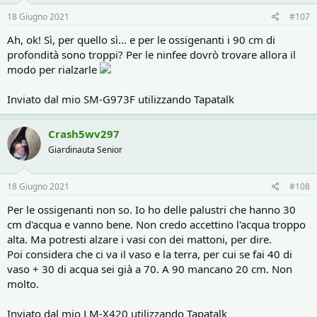
n
s
18 Giugno 2021
#107
:
Ah, ok! Sì, per quello sì... e per le ossigenanti i 90 cm di
profondità sono troppi? Per le ninfee dovrò trovare allora il
modo per rialzarle
Inviato dal mio SM-G973F utilizzando Tapatalk
Crash5wv297
Giardinauta Senior
18 Giugno 2021
#108
Per le ossigenanti non so. Io ho delle palustri che hanno 30
cm d'acqua e vanno bene. Non credo accettino l'acqua troppo
alta. Ma potresti alzare i vasi con dei mattoni, per dire.
Poi considera che ci va il vaso e la terra, per cui se fai 40 di
vaso + 30 di acqua sei già a 70. A 90 mancano 20 cm. Non
molto.
Inviato dal mio LM-X420 utilizzando Tapatalk