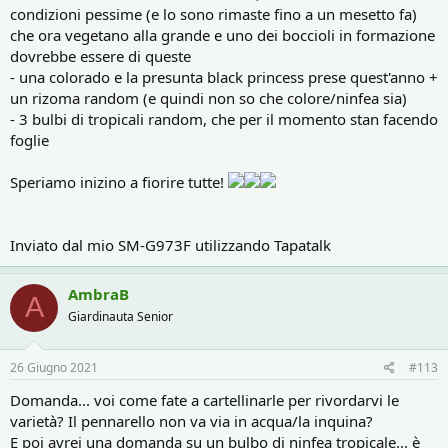
condizioni pessime (e lo sono rimaste fino a un mesetto fa)
che ora vegetano alla grande e uno dei boccioli in formazione
dovrebbe essere di queste
- una colorado e la presunta black princess prese quest'anno +
un rizoma random (e quindi non so che colore/ninfea sia)
- 3 bulbi di tropicali random, che per il momento stan facendo
foglie
Speriamo inizino a fiorire tutte!
Inviato dal mio SM-G973F utilizzando Tapatalk
AmbraB
A
Giardinauta Senior
26 Giugno 2021
#113
Domanda... voi come fate a cartellinarle per rivordarvi le
varietà? Il pennarello non va via in acqua/la inquina?
E poi avrei una domanda su un bulbo di ninfea tropicale... è