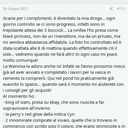
n
s
26 Giugno 2021
#112
:
Grazie per i complimenti, è diventato la mia droga... ogni
giorno controllo se ci sono progressi, infatti sono in
trepidante attesa dei 3 boccioli... La ninfea l'ho presa come
black princess, non da un rivenditore, ma da un privato, ma
mi sembra abbastanza affidabile. La foto ho controllato ed è
stata scattata alle 8 di mattina quando effettivamente c'è il
sole... vedremo quando ne farà altri! In ogni caso mi piace
molto comunque!
La Wanvisa la adoro anche io! Infatti se l'anno prossimo riesco
già ad aver avviato e completato i lavori per la vasca in
cemento la comprerò. Qui nel pond ho praticamente già
esaurito lo spazio... quando sarà il momento mi aiuterete con
i consigli per gli acquisti!
Al momento ho:
- king of siam, presa su ebay, che sono riuscita a far
sopravvivere all'inverno
- la perry's red glow della mitica Cyn
- 2 innominate comprate al vivaio, quelle che si trovano in
commercio con scritto solo il colore, che erano striminzite e in