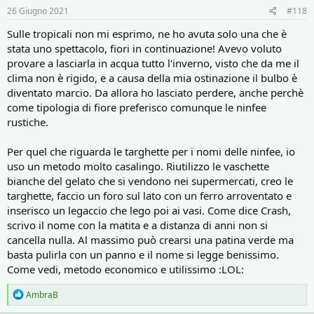
s
26 Giugno 2021
#118
:
Sulle tropicali non mi esprimo, ne ho avuta solo una che è
stata uno spettacolo, fiori in continuazione! Avevo voluto
provare a lasciarla in acqua tutto l'inverno, visto che da me il
clima non è rigido, e a causa della mia ostinazione il bulbo è
diventato marcio. Da allora ho lasciato perdere, anche perchè
come tipologia di fiore preferisco comunque le ninfee
rustiche.
Per quel che riguarda le targhette per i nomi delle ninfee, io
uso un metodo molto casalingo. Riutilizzo le vaschette
bianche del gelato che si vendono nei supermercati, creo le
targhette, faccio un foro sul lato con un ferro arroventato e
inserisco un legaccio che lego poi ai vasi. Come dice Crash,
scrivo il nome con la matita e a distanza di anni non si
cancella nulla. Al massimo può crearsi una patina verde ma
basta pulirla con un panno e il nome si legge benissimo.
Come vedi, metodo economico e utilissimo :LOL:
R
AmbraB
e