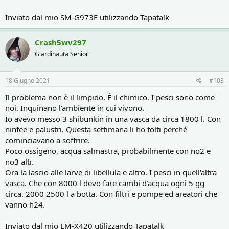
Inviato dal mio SM-G973F utilizzando Tapatalk
Crash5wv297
Giardinauta Senior
18 Giugno 2021
#103
Il problema non è il limpido. È il chimico. I pesci sono come
noi. Inquinano l'ambiente in cui vivono.
Io avevo messo 3 shibunkin in una vasca da circa 1800 l. Con
ninfee e palustri. Questa settimana li ho tolti perché
cominciavano a soffrire.
Poco ossigeno, acqua salmastra, probabilmente con no2 e
no3 alti.
Ora la lascio alle larve di libellula e altro. I pesci in quell'altra
vasca. Che con 8000 l devo fare cambi d'acqua ogni 5 gg
circa. 2000 2500 l a botta. Con filtri e pompe ed areatori che
vanno h24.
Inviato dal mio LM-X420 utilizzando Tapatalk