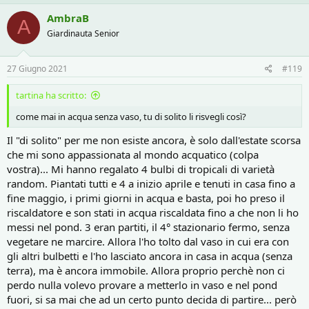
a
c
AmbraB
A
t
Giardinauta Senior
i
o
n
s
27 Giugno 2021
#119
:
tartina ha scritto:
come mai in acqua senza vaso, tu di solito li risvegli così?
Il "di solito" per me non esiste ancora, è solo dall'estate scorsa
che mi sono appassionata al mondo acquatico (colpa
vostra)... Mi hanno regalato 4 bulbi di tropicali di varietà
random. Piantati tutti e 4 a inizio aprile e tenuti in casa fino a
fine maggio, i primi giorni in acqua e basta, poi ho preso il
riscaldatore e son stati in acqua riscaldata fino a che non li ho
messi nel pond. 3 eran partiti, il 4° stazionario fermo, senza
vegetare ne marcire. Allora l'ho tolto dal vaso in cui era con
gli altri bulbetti e l'ho lasciato ancora in casa in acqua (senza
terra), ma è ancora immobile. Allora proprio perchè non ci
perdo nulla volevo provare a metterlo in vaso e nel pond
fuori, si sa mai che ad un certo punto decida di partire... però