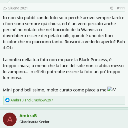
n
s
25 Giugno 2021
#111
:
Io non sto pubblicando foto solo perchè arrivo sempre tardi e
i fiori sono sempre già chiusi, ed è un vero peccato anche
perchè ho notato che nel bocciolo della Wanvisa ci
dovrebbero essere dei petali gialli, quindi è uno dei fiori
bicolor che mi piacciono tanto. Riuscirò a vederlo aperto? Boh
:LOL:
La ninfea della tua foto non mi pare la Black Princess, è
troppo chiara, a meno che la luce del sole non ci abbia messo
lo zampino... in effetti potrebbe essere la foto un po' troppo
luminosa.
Mini pond bellissimo, molto curato come piace a me
R
AmbraB
and
Crash5wv297
e
a
c
AmbraB
A
t
Giardinauta Senior
i
o