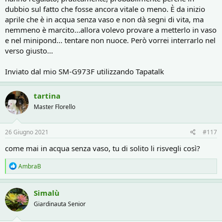
dubbio sul fatto che fosse ancora vitale o meno. È da inizio
aprile che è in acqua senza vaso e non dà segni di vita, ma
nemmeno è marcito...allora volevo provare a metterlo in vaso
e nel minipond... tentare non nuoce. Però vorrei interrarlo nel
verso giusto...
Inviato dal mio SM-G973F utilizzando Tapatalk
tartina
Master Florello
26 Giugno 2021
#117
come mai in acqua senza vaso, tu di solito li risvegli così?
R
AmbraB
e
a
c
Simalù
t
Giardinauta Senior
i
o
n