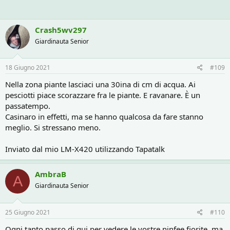
Crash5wv297
Giardinauta Senior
18 Giugno 2021
#109
Nella zona piante lasciaci una 30ina di cm di acqua. Ai
pesciotti piace scorazzare fra le piante. E ravanare. È un
passatempo.
Casinaro in effetti, ma se hanno qualcosa da fare stanno
meglio. Si stressano meno.
Inviato dal mio LM-X420 utilizzando Tapatalk
AmbraB
A
Giardinauta Senior
25 Giugno 2021
#110
Ogni tanto passo di qui per vedere le vostre ninfee fiorite, ma