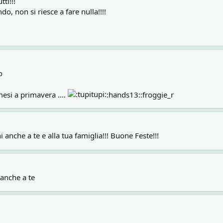
ti!!!
, non si riesce a fare nulla!!!!
o
esi a primavera ....
:hands13::froggie_r
 anche a te e alla tua famiglia!!! Buone Feste!!!
 anche a te