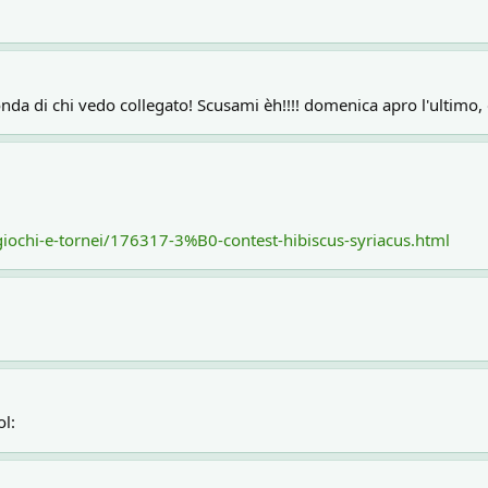
a di chi vedo collegato! Scusami èh!!!! domenica apro l'ultimo, qu
giochi-e-tornei/176317-3%B0-contest-hibiscus-syriacus.html