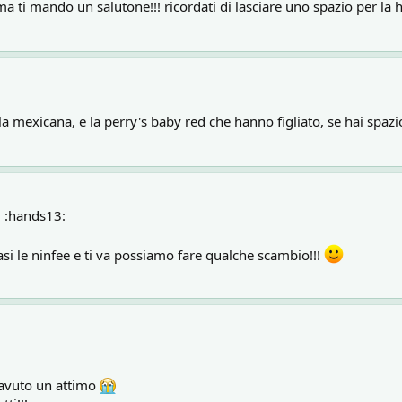
ma ti mando un salutone!!! ricordati di lasciare uno spazio per la h
 mexicana, e la perry's baby red che hanno figliato, se hai spaz
!! :hands13:
si le ninfee e ti va possiamo fare qualche scambio!!!
 avuto un attimo