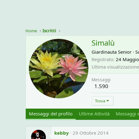
Home
Iscritti
Simalù
Giardinauta Senior
·
Sc
Registrato
24 Maggio
Ultima visualizzazione
Messaggi
1.590
Trova
Messaggi del profilo
Ultime Attività
Messaggi e
kebby
29 Ottobre 2014