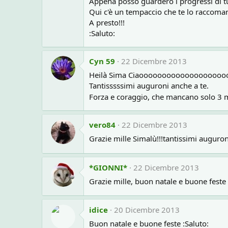
Appena posso guarderò i progressi di tut
Qui c'è un tempaccio che te lo raccomando
A presto!!!
:Saluto:
Cyn 59
22 Dicembre 2013
Heilà Sima Ciaooooooooooooooooooo
Tantisssssimi auguroni anche a te.
Forza e coraggio, che mancano solo 3 m
vero84
22 Dicembre 2013
Grazie mille Simalù!!!tantissimi auguroni
*GIONNI*
22 Dicembre 2013
Grazie mille, buon natale e buone feste
idice
20 Dicembre 2013
Buon natale e buone feste :Saluto: