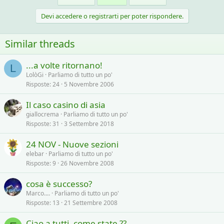
t
i
Devi accedere o registrarti per poter rispondere.
o
n
s
Similar threads
:
...a volte ritornano!
L
LolòGi
Parliamo di tutto un po'
Risposte
24
5 Novembre 2006
Il caso casino di asia
giallocrema
Parliamo di tutto un po'
Risposte
31
3 Settembre 2018
24 NOV - Nuove sezioni
elebar
Parliamo di tutto un po'
Risposte
9
26 Novembre 2008
cosa è successo?
Marco....
Parliamo di tutto un po'
Risposte
13
21 Settembre 2008
Ciao a tutti, come state ??