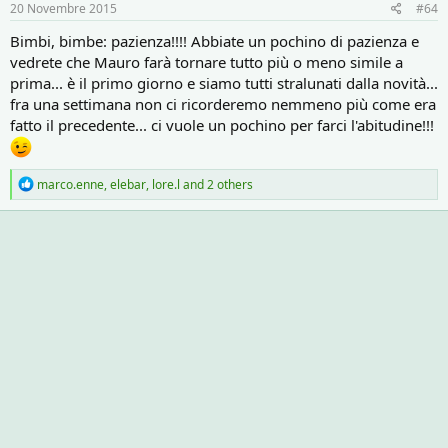
20 Novembre 2015
#64
Bimbi, bimbe: pazienza!!!! Abbiate un pochino di pazienza e
vedrete che Mauro farà tornare tutto più o meno simile a
prima... è il primo giorno e siamo tutti stralunati dalla novità...
fra una settimana non ci ricorderemo nemmeno più come era
fatto il precedente... ci vuole un pochino per farci l'abitudine!!!
R
marco.enne
,
elebar
,
lore.l
and 2 others
e
a
c
t
i
o
n
s
: