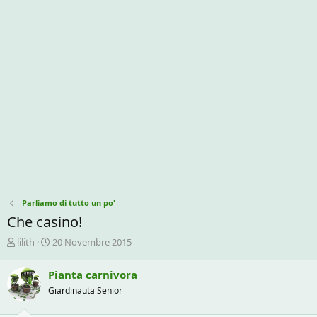
Parliamo di tutto un po'
Che casino!
C
D
lilith
20 Novembre 2015
r
a
e
t
Pianta carnivora
a
a
Giardinauta Senior
t
d
o
i