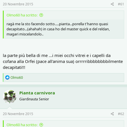
r
i
20 Novembre 2015
#61
e
n
D
i
Olmo60 ha scritto:
i
z
s
i
ragà me la sto facendo sotto.....pianta...porella t'hanno quasi
c
o
decapitato...(ahahah) in casa ho del master quick e del reldan,
u
magari miscelandolo..
s
s
i
o
la parte più bella di me ...i miei occhi vitrei e i capelli da
n
cofana alla Orfei (pace all'anima sua) orrrrribbbbbbbbilmente
e
decapitati!!!
R
Olmo60
e
a
c
Pianta carnivora
t
Giardinauta Senior
i
o
n
s
20 Novembre 2015
#62
:
Olmo60 ha scritto: