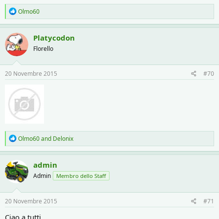
R
Olmo60
e
a
c
Platycodon
t
Florello
i
o
n
s
20 Novembre 2015
#70
:
R
Olmo60
and
Delonix
e
a
c
admin
t
Admin
Membro dello Staff
i
o
n
s
20 Novembre 2015
#71
:
Ciao a tutti,