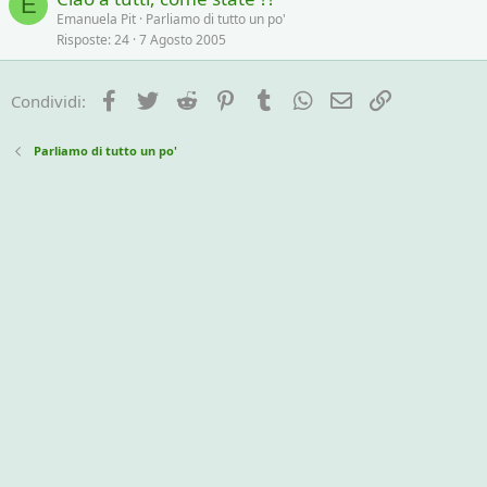
E
Emanuela Pit
Parliamo di tutto un po'
Risposte
24
7 Agosto 2005
Facebook
Twitter
Reddit
Pinterest
Tumblr
WhatsApp
e-mail
Link
Condividi:
Parliamo di tutto un po'