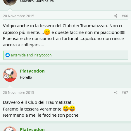
Maestro Giardinauta
20 Novembre 2015
#66
Volgio anche io la tessera del Club dei Traumatizzati. Non ci
capisco più niente....
e queste faccine non mi piacciono!!!!!!
E pensare che noi siamo tra i fortunati...qualcuno non riesce
ancora a collegarsi...
R
artemide
and
Platycodon
e
a
c
Platycodon
t
Florello
i
o
n
s
20 Novembre 2015
#67
:
Davvero è il Club dei Traumatizzati.
Faremo la tessera veramente
Nemmeno a me, le faccine son poche.
Platycodon