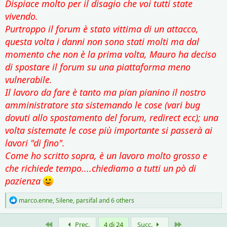
Dispiace molto per il disagio che voi tutti state
vivendo.
Purtroppo il forum è stato vittima di un attacco,
questa volta i danni non sono stati molti ma dal
momento che non è la prima volta, Mauro ha deciso
di spostare il forum su una piattaforma meno
vulnerabile.
Il lavoro da fare è tanto ma pian pianino il nostro
amministratore sta sistemando le cose (vari bug
dovuti allo spostamento del forum, redirect ecc); una
volta sistemate le cose più importante si passerà ai
lavori "di fino".
Come ho scritto sopra, è un lavoro molto grosso e
che richiede tempo....chiediamo a tutti un pò di
pazienza
R
marco.enne
,
Silene
,
parsifal
and 6 others
e
a
c
Primo
Ultimo
Prec.
4 di 24
Succ.