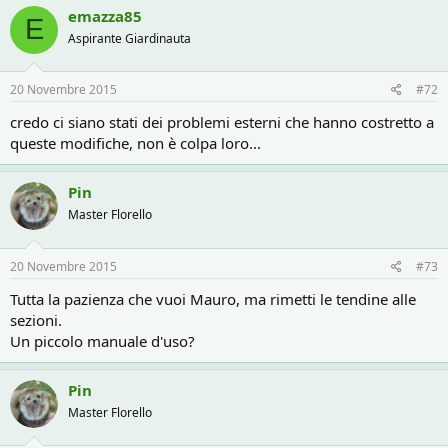
c
emazza85
E
t
Aspirante Giardinauta
i
o
n
s
20 Novembre 2015
#72
:
credo ci siano stati dei problemi esterni che hanno costretto a
queste modifiche, non è colpa loro...
Pin
Master Florello
20 Novembre 2015
#73
Tutta la pazienza che vuoi Mauro, ma rimetti le tendine alle
sezioni.
Un piccolo manuale d'uso?
Pin
Master Florello