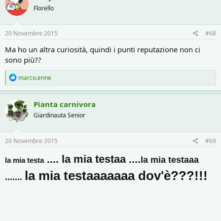
Florello
20 Novembre 2015
#68
Ma ho un altra curiosità, quindi i punti reputazione non ci
sono più??
R
marco.enne
e
a
c
Pianta carnivora
t
Giardinauta Senior
i
o
n
s
20 Novembre 2015
#69
:
.... la mia testaa ....
la mia testaaa
la mia testa
la mia testaaaaaaa dov'è???!!!
.......