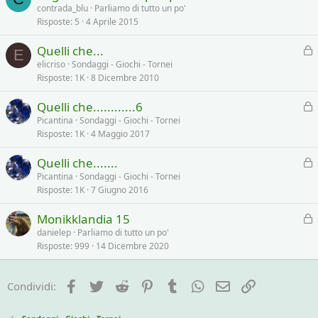
contrada_blu
Parliamo di tutto un po'
Risposte
5
4 Aprile 2015
Quelli che...
E
l
elicriso
Sondaggi - Giochi - Tornei
Risposte
1K
8 Dicembre 2010
o
c
Quelli che............6
c
l
Picantina
Sondaggi - Giochi - Tornei
a
Risposte
1K
4 Maggio 2017
o
t
c
a
Quelli che.......
c
l
Picantina
Sondaggi - Giochi - Tornei
a
Risposte
1K
7 Giugno 2016
o
t
c
a
Monikklandia 15
c
l
danielep
Parliamo di tutto un po'
a
Risposte
999
14 Dicembre 2020
o
t
c
a
c
Facebook
Twitter
Reddit
Pinterest
Tumblr
WhatsApp
e-mail
Link
Condividi:
a
t