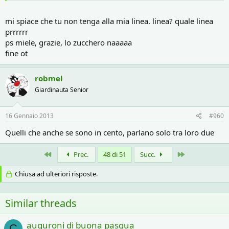
mi spiace che tu non tenga alla mia linea. linea? quale linea
prrrrrr
ps miele, grazie, lo zucchero naaaaa
fine ot
robmel
Giardinauta Senior
16 Gennaio 2013
#960
Quelli che anche se sono in cento, parlano solo tra loro due
Primo
Ultimo
Prec.
48 di 51
Succ.
Chiusa ad ulteriori risposte.
Similar threads
auguroni di buona pasqua
C