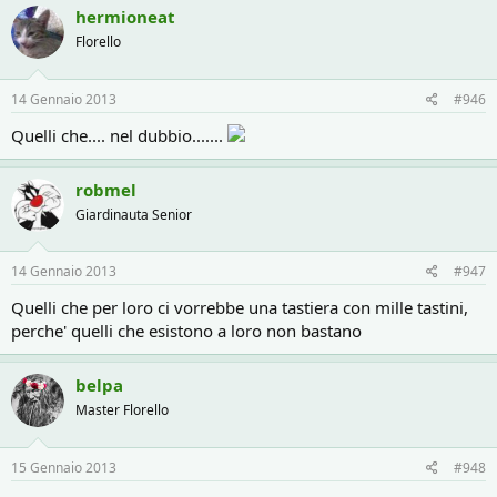
hermioneat
Florello
14 Gennaio 2013
#946
Quelli che.... nel dubbio.......
robmel
Giardinauta Senior
14 Gennaio 2013
#947
Quelli che per loro ci vorrebbe una tastiera con mille tastini,
perche' quelli che esistono a loro non bastano
belpa
Master Florello
15 Gennaio 2013
#948