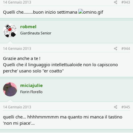
14 Gennaio 2013
#943
Quelli che........buon inizio settimana
robmel
Giardinauta Senior
14 Gennaio 2013
#944
Grazie anche a te !
Quelli che il linguaggio intellettualoide non lo capiscono
perche' usano solo "er coatto"
miciajulie
Fiorin Florello
14 Gennaio 2013
#945
quelli che... hhhhmmmmm ma quanto mi manca il tastino
'non mi piace'...