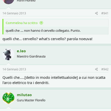
r
i
Fiorin Florello
e
n
D
i
14 Gennaio 2013
#941
i
z
s
i
c
o
Commelina ha scritto:
u
quelli che .... non hanno il cervello collegato. Punto.
s
s
quelli che... cervello? what's cervello? parola noeuva!
i
o
n
e.leo
e
Maestro Giardinauta
14 Gennaio 2013
#942
Quelli che.....[detto in modo intellettualoide] a cui non scatta
l'arco elettrico tra i dendriti.
milutao
Guru Master Florello