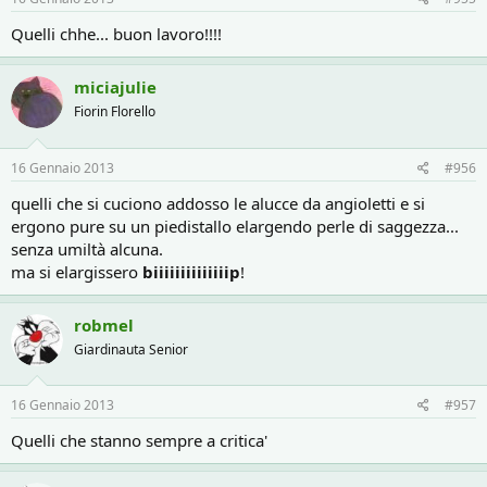
Quelli chhe... buon lavoro!!!!
miciajulie
Fiorin Florello
16 Gennaio 2013
#956
quelli che si cuciono addosso le alucce da angioletti e si
ergono pure su un piedistallo elargendo perle di saggezza...
senza umiltà alcuna.
ma si elargissero
biiiiiiiiiiiiiip
!
robmel
Giardinauta Senior
16 Gennaio 2013
#957
Quelli che stanno sempre a critica'