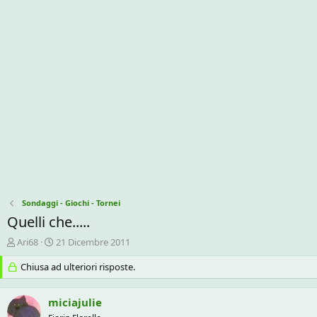
Sondaggi - Giochi - Tornei
Quelli che.....
C
D
Ari68
21 Dicembre 2011
r
a
e
Chiusa ad ulteriori risposte.
t
a
a
t
d
miciajulie
o
i