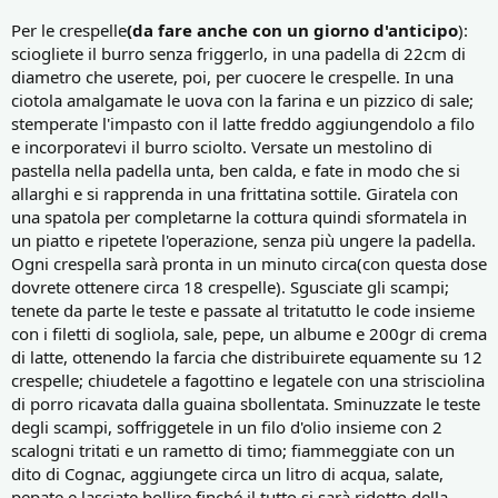
Per le crespelle
(da fare anche con un giorno d'anticipo
):
sciogliete il burro senza friggerlo, in una padella di 22cm di
diametro che userete, poi, per cuocere le crespelle. In una
ciotola amalgamate le uova con la farina e un pizzico di sale;
stemperate l'impasto con il latte freddo aggiungendolo a filo
e incorporatevi il burro sciolto. Versate un mestolino di
pastella nella padella unta, ben calda, e fate in modo che si
allarghi e si rapprenda in una frittatina sottile. Giratela con
una spatola per completarne la cottura quindi sformatela in
un piatto e ripetete l'operazione, senza più ungere la padella.
Ogni crespella sarà pronta in un minuto circa(con questa dose
dovrete ottenere circa 18 crespelle). Sgusciate gli scampi;
tenete da parte le teste e passate al tritatutto le code insieme
con i filetti di sogliola, sale, pepe, un albume e 200gr di crema
di latte, ottenendo la farcia che distribuirete equamente su 12
crespelle; chiudetele a fagottino e legatele con una strisciolina
di porro ricavata dalla guaina sbollentata. Sminuzzate le teste
degli scampi, soffriggetele in un filo d'olio insieme con 2
scalogni tritati e un rametto di timo; fiammeggiate con un
dito di Cognac, aggiungete circa un litro di acqua, salate,
pepate e lasciate bollire finché il tutto si sarà ridotto della