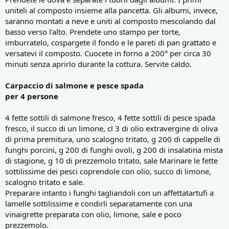
uniteli al composto insieme alla pancetta. Gli albumi, invece,
saranno montati a neve e uniti al composto mescolando dal
basso verso l'alto. Prendete uno stampo per torte,
imburratelo, cospargete il fondo e le pareti di pan grattato e
versatevi il composto. Cuocete in forno a 200° per circa 30
minuti senza aprirlo durante la cottura. Servite caldo.
Carpaccio di salmone e pesce spada
per 4 persone
4 fette sottili di salmone fresco, 4 fette sottili di pesce spada
fresco, il succo di un limone, cl 3 di olio extravergine di oliva
di prima premitura, uno scalogno tritato, g 200 di cappelle di
funghi porcini, g 200 di funghi ovoli, g 200 di insalatina mista
di stagione, g 10 di prezzemolo tritato, sale Marinare le fette
sottilissime dei pesci coprendole con olio, succo di limone,
scalogno tritato e sale.
Preparare intanto i funghi tagliandoli con un affettatartufi a
lamelle sottilissime e condirli separatamente con una
vinaigrette preparata con olio, limone, sale e poco
prezzemolo.