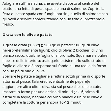
Adagiare sull'insalatina, che avrete disposto al centro del
piatto, una fetta di pesce spada e una di salmone. Coprire la
fetta di pesce spada con funghi porcini, quella di salmone con
gli ovoli e servire spolverizzando con un trito di prezzemolo
fresco.
Orata con le olive e patate
1 grossa orata (1,5 kg.); 500 gr. di patate; 100 gr. di olive
nere(preferibilmente liguri); olio di oliva; 2 bicchieri di vino
bianco secco; qualche foglia di alloro; sale. Squamare e pulire
il pesce delle interiora; asciugarlo e sistemarlo sullo strato di
foglie di alloro già preparato sul fondo di una teglia da forno
con un pò di olio di oliva.
Spellare le patate e tagliarle a fettine sottili prima di disporle
attorno al pesce. Salare(ed eventualmente pepare)e
aggiungere altro olio d'oliva sia sul pesce che sulle patate.
Passare in forno per una decina di minuti (220°)prima di
estrarre la teglia, bagnare col vino bianco e unire le olive e
completare la cottura per ancora 10-12 minuti.