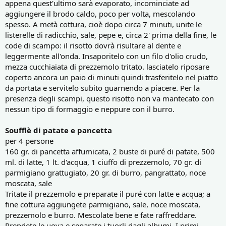
appena quest'ultimo sarà evaporato, incominciate ad
aggiungere il brodo caldo, poco per volta, mescolando
spesso. A metà cottura, cioè dopo circa 7 minuti, unite le
listerelle di radicchio, sale, pepe e, circa 2' prima della fine, le
code di scampo: il risotto dovrà risultare al dente e
leggermente all'onda. Insaporitelo con un filo d'olio crudo,
mezza cucchiaiata di prezzemolo tritato. lasciatelo riposare
coperto ancora un paio di minuti quindi trasferitelo nel piatto
da portata e servitelo subito guarnendo a piacere. Per la
presenza degli scampi, questo risotto non va mantecato con
nessun tipo di formaggio e neppure con il burro.
Soufflè di patate e pancetta
per 4 persone
160 gr. di pancetta affumicata, 2 buste di puré di patate, 500
ml. di latte, 1 lt. d'acqua, 1 ciuffo di prezzemolo, 70 gr. di
parmigiano grattugiato, 20 gr. di burro, pangrattato, noce
moscata, sale
Tritate il prezzemolo e preparate il puré con latte e acqua; a
fine cottura aggiungete parmigiano, sale, noce moscata,
prezzemolo e burro. Mescolate bene e fate raffreddare.
Prendete le uova e separate i tuorli dagli albumi. I primi