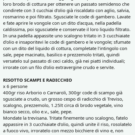
loro brodo di cottura per ottenere un passato semidenso che
condirete con 3 cucchiai d'olio già riscaldato con aglio, salvia,
rosmarino e poi filtrato. Sgusciate le code di gambero. Lavate
e fate aprire le vongole con un dito d'acqua, nella padella
caldissima, poi sgusciatele e conservate il loro liquido filtrato.
In una padella appassite uno scalogno tritato in 3 cucchiaiate
d'olio e insaporitevi le code di gambero e le vongole; sfumate
con un dito del liquido di cottura, completate l'intingolo con
sale, pepe macinato, basilico e prezzemolo tritati, quindi
versatelo sul passato di ceci caldo, già nei piatti individuali;
irrorate con un filo d'olio extravergine crudo e servite.
RISOTTO SCAMPI E RADICCHIO
x 6 persone
400gr riso Arborio o Carnaroli, 300gr code di scampo già
sgusciate a crudo, un grosso cespo di radicchio di Treviso,
scalogno, prezzemolo, 1.25lt circa di brodo vegetale, vino
bianco secco, olio e.v., sale, pepe.
Mondate la trevisana. Tritate finemente uno scalogno, fatelo
appassire in 3 cucchiaiate d'olio, quindi unite il riso, rosolatelo
a fuoco vivo, irroratelo con mezzo bicchiere di vino e, non