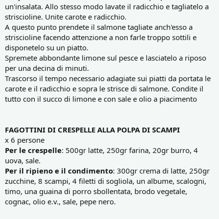
un'insalata. Allo stesso modo lavate il radicchio e tagliatelo a
striscioline. Unite carote e radicchio.
A questo punto prendete il salmone tagliate anch'esso a
striscioline facendo attenzione a non farle troppo sottili e
disponetelo su un piatto.
Spremete abbondante limone sul pesce e lasciatelo a riposo
per una decina di minuti.
Trascorso il tempo necessario adagiate sui piatti da portata le
carote e il radicchio e sopra le strisce di salmone. Condite il
tutto con il succo di limone e con sale e olio a piacimento
FAGOTTINI DI CRESPELLE ALLA POLPA DI SCAMPI
x 6 persone
Per le crespelle
: 500gr latte, 250gr farina, 20gr burro, 4
uova, sale.
Per il ripieno e il condimento
: 300gr crema di latte, 250gr
zucchine, 8 scampi, 4 filetti di sogliola, un albume, scalogni,
timo, una guaina di porro sbollentata, brodo vegetale,
cognac, olio e.v., sale, pepe nero.