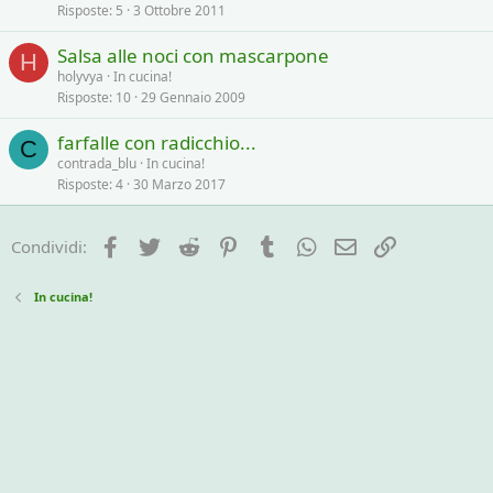
Risposte
5
3 Ottobre 2011
Salsa alle noci con mascarpone
H
holyvya
In cucina!
Risposte
10
29 Gennaio 2009
farfalle con radicchio...
C
contrada_blu
In cucina!
Risposte
4
30 Marzo 2017
Facebook
Twitter
Reddit
Pinterest
Tumblr
WhatsApp
e-mail
Link
Condividi:
In cucina!