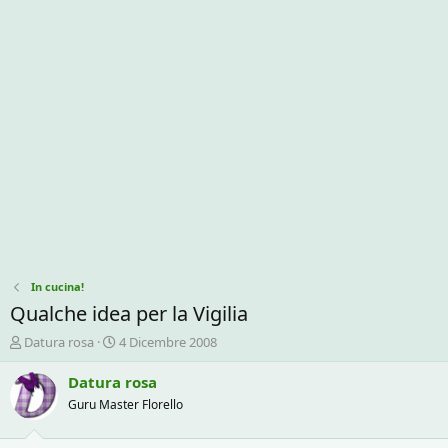
In cucina!
Qualche idea per la Vigilia
C
D
Datura rosa
4 Dicembre 2008
r
a
e
t
Datura rosa
a
a
Guru Master Florello
t
d
o
i