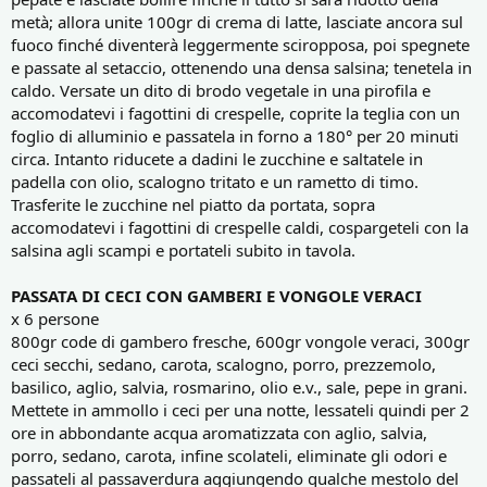
metà; allora unite 100gr di crema di latte, lasciate ancora sul
fuoco finché diventerà leggermente sciropposa, poi spegnete
e passate al setaccio, ottenendo una densa salsina; tenetela in
caldo. Versate un dito di brodo vegetale in una pirofila e
accomodatevi i fagottini di crespelle, coprite la teglia con un
foglio di alluminio e passatela in forno a 180° per 20 minuti
circa. Intanto riducete a dadini le zucchine e saltatele in
padella con olio, scalogno tritato e un rametto di timo.
Trasferite le zucchine nel piatto da portata, sopra
accomodatevi i fagottini di crespelle caldi, cospargeteli con la
salsina agli scampi e portateli subito in tavola.
PASSATA DI CECI CON GAMBERI E VONGOLE VERACI
x 6 persone
800gr code di gambero fresche, 600gr vongole veraci, 300gr
ceci secchi, sedano, carota, scalogno, porro, prezzemolo,
basilico, aglio, salvia, rosmarino, olio e.v., sale, pepe in grani.
Mettete in ammollo i ceci per una notte, lessateli quindi per 2
ore in abbondante acqua aromatizzata con aglio, salvia,
porro, sedano, carota, infine scolateli, eliminate gli odori e
passateli al passaverdura aggiungendo qualche mestolo del