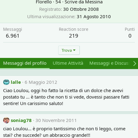
Florello
·
54
·
Scrive da
Messina
Registrato
30 Ottobre 2008
Ultima visualizzazione
31 Agosto 2010
Messaggi
Reaction score
Punti
6.961
219
0
Trova
Messaggi del profilo
Ultime Attività
Messaggi e Discussion
lalle
6 Maggio 2012
Ciao Loulou, oggi ho fatto la ricetta di un dolce che avevi
postato tu ... è tanto che non ti si vede, dovessi passare fatti
sentire! Un carissimo saluto!
soniag78
30 Novembre 2011
ciao Loulou... è proprio tantissimo che non ti leggo, come
stai? che succede? un abbraccio grande!!!