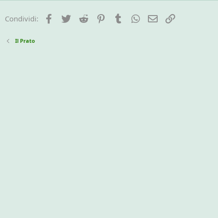
Facebook
Twitter
Reddit
Pinterest
Tumblr
WhatsApp
e-mail
Link
Condividi:
Il Prato