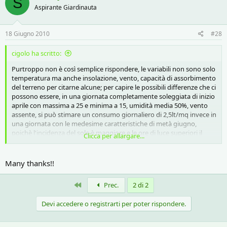
S
Aspirante Giardinauta
18 Giugno 2010
#28
cigolo ha scritto:
Purtroppo non è così semplice rispondere, le variabili non sono solo
temperatura ma anche insolazione, vento, capacità di assorbimento
del terreno per citarne alcune; per capire le possibili differenze che ci
possono essere, in una giornata completamente soleggiata di inizio
aprile con massima a 25 e minima a 15, umidità media 50%, vento
assente, si può stimare un consumo giornaliero di 2,5lt/mq invece in
una giornata con le medesime caratteristiche di metà giugno,
poichè l'incidenza del sole è maggiore e le ore di luce superiori il
Clicca per allargare...
prato può arrivare a consumare 3,5lt/mq. Tempo permettendo
prossimamente cercherò di fare un post più dettagliato
sull'argomento.
Many thanks!!
cigolo
Primo
Prec.
2 di 2
Devi accedere o registrarti per poter rispondere.