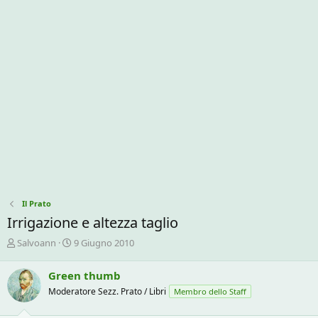
Il Prato
Irrigazione e altezza taglio
C
D
Salvoann
9 Giugno 2010
r
a
e
t
Green thumb
a
a
Moderatore Sezz. Prato / Libri
Membro dello Staff
t
d
o
i