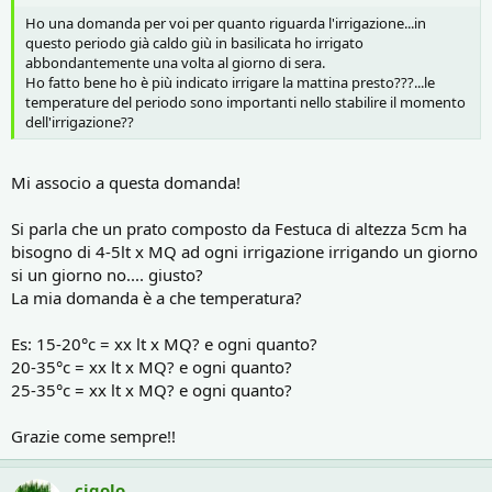
Ho una domanda per voi per quanto riguarda l'irrigazione...in
questo periodo già caldo giù in basilicata ho irrigato
abbondantemente una volta al giorno di sera.
Ho fatto bene ho è più indicato irrigare la mattina presto???...le
temperature del periodo sono importanti nello stabilire il momento
dell'irrigazione??
Mi associo a questa domanda!
Si parla che un prato composto da Festuca di altezza 5cm ha
bisogno di 4-5lt x MQ ad ogni irrigazione irrigando un giorno
si un giorno no.... giusto?
La mia domanda è a che temperatura?
Es: 15-20°c = xx lt x MQ? e ogni quanto?
20-35°c = xx lt x MQ? e ogni quanto?
25-35°c = xx lt x MQ? e ogni quanto?
Grazie come sempre!!
cigolo