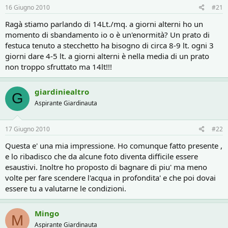
r
i
16 Giugno 2010
#21
e
n
D
i
Ragà stiamo parlando di 14Lt./mq. a giorni alterni ho un
i
z
momento di sbandamento io o è un'enormità? Un prato di
s
i
festuca tenuto a stecchetto ha bisogno di circa 8-9 lt. ogni 3
c
o
giorni dare 4-5 lt. a giorni alterni è nella media di un prato
u
s
non troppo sfruttato ma 14lt!!!
s
i
giardiniealtro
o
G
n
Aspirante Giardinauta
e
17 Giugno 2010
#22
Questa e' una mia impressione. Ho comunque fatto presente ,
e lo ribadisco che da alcune foto diventa difficile essere
esaustivi. Inoltre ho proposto di bagnare di piu' ma meno
volte per fare scendere l'acqua in profondita' e che poi dovai
essere tu a valutarne le condizioni.
Mingo
M
Aspirante Giardinauta