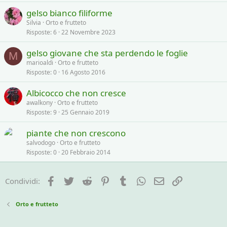
gelso bianco filiforme
Silvia
Orto e frutteto
Risposte
6
22 Novembre 2023
gelso giovane che sta perdendo le foglie
M
marioaldi
Orto e frutteto
Risposte
0
16 Agosto 2016
Albicocco che non cresce
awalkony
Orto e frutteto
Risposte
9
25 Gennaio 2019
piante che non crescono
salvodogo
Orto e frutteto
Risposte
0
20 Febbraio 2014
Facebook
Twitter
Reddit
Pinterest
Tumblr
WhatsApp
e-mail
Link
Condividi:
Orto e frutteto