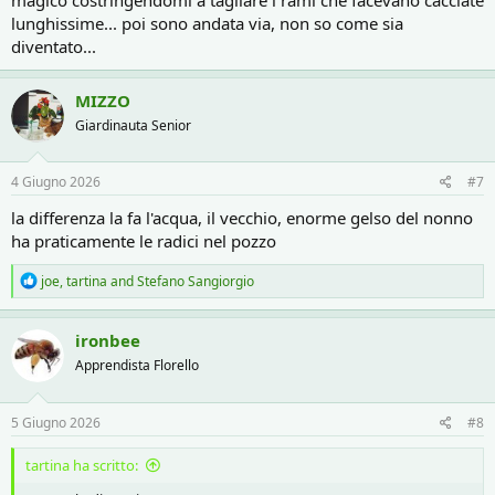
lunghissime... poi sono andata via, non so come sia
diventato...
MIZZO
Giardinauta Senior
4 Giugno 2026
#7
la differenza la fa l'acqua, il vecchio, enorme gelso del nonno
ha praticamente le radici nel pozzo
R
joe
,
tartina
and
Stefano Sangiorgio
e
a
c
ironbee
t
Apprendista Florello
i
o
n
s
5 Giugno 2026
#8
:
tartina ha scritto: