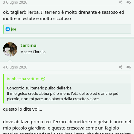
3 Giugno 2026
#5
ok, taglierò l'erba. Il terreno è molto drenante e sassoso ed
inoltre in estate è molto siccitoso
R
joe
e
a
c
tartina
t
Master Florello
i
o
n
s
4 Giugno 2026
#6
:
ironbee ha scritto:
Concordo sul tenerlo pulito dell'erba.
Il mio gelso credo abbia più o meno l'età del tuo ed è anche più
piccolo, non mi pare una pianta dalla crescita veloce.
questo lo dite voi...
dove abitavo prima feci l'errore di mettere un gelso bianco nel
mio piccolo giardino, e questo cresceva come un fagiolo
magico costringendomi a tagliare i rami che facevano cacciate