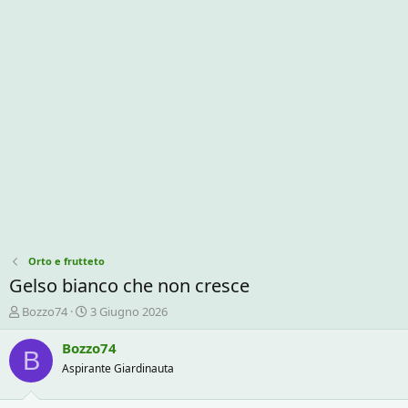
Orto e frutteto
Gelso bianco che non cresce
C
D
Bozzo74
3 Giugno 2026
r
a
e
t
Bozzo74
B
a
a
Aspirante Giardinauta
t
d
o
i