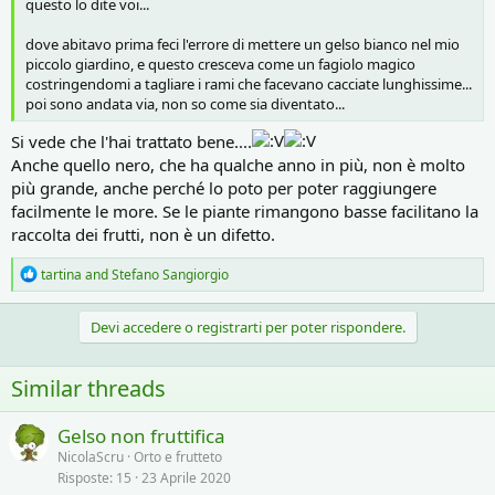
questo lo dite voi...
dove abitavo prima feci l'errore di mettere un gelso bianco nel mio
piccolo giardino, e questo cresceva come un fagiolo magico
costringendomi a tagliare i rami che facevano cacciate lunghissime...
poi sono andata via, non so come sia diventato...
Si vede che l'hai trattato bene....
Anche quello nero, che ha qualche anno in più, non è molto
più grande, anche perché lo poto per poter raggiungere
facilmente le more. Se le piante rimangono basse facilitano la
raccolta dei frutti, non è un difetto.
R
tartina
and
Stefano Sangiorgio
e
a
c
Devi accedere o registrarti per poter rispondere.
t
i
o
Similar threads
n
s
:
Gelso non fruttifica
NicolaScru
Orto e frutteto
Risposte
15
23 Aprile 2020