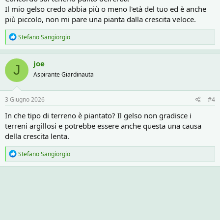
Il mio gelso credo abbia più o meno l'età del tuo ed è anche
più piccolo, non mi pare una pianta dalla crescita veloce.
R
Stefano Sangiorgio
e
a
c
joe
J
t
Aspirante Giardinauta
i
o
n
s
3 Giugno 2026
#4
:
In che tipo di terreno è piantato? Il gelso non gradisce i
terreni argillosi e potrebbe essere anche questa una causa
della crescita lenta.
R
Stefano Sangiorgio
e
a
c
t
i
o
n
s