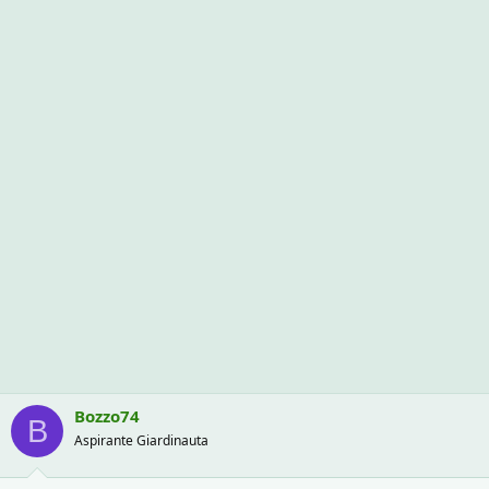
:
Bozzo74
B
Aspirante Giardinauta