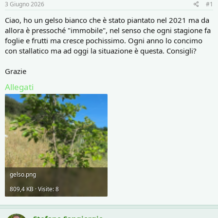
r
i
3 Giugno 2026
#1
e
n
D
i
Ciao, ho un gelso bianco che è stato piantato nel 2021 ma da
i
z
allora è pressoché "immobile", nel senso che ogni stagione fa
s
i
foglie e frutti ma cresce pochissimo. Ogni anno lo concimo
c
o
con stallatico ma ad oggi la situazione è questa. Consigli?
u
s
Grazie
s
i
Allegati
o
n
e
gelso.png
809,4 KB · Visite: 8