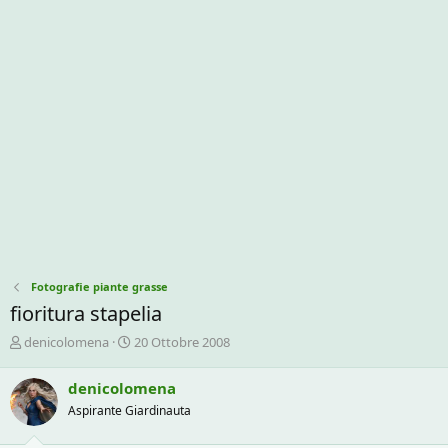
Fotografie piante grasse
fioritura stapelia
C
D
denicolomena
20 Ottobre 2008
r
a
e
t
denicolomena
a
a
Aspirante Giardinauta
t
d
o
i