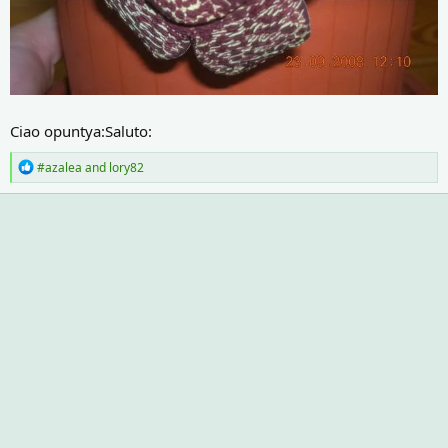
Ciao opuntya:Saluto:
R
#azalea
and
lory82
e
a
c
t
i
o
n
s
: