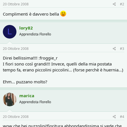
s
20 Ottobre 2008
#2
:
Complimenti è davvero bella
lory82
L
Apprendista Florello
20 Ottobre 2008
#3
Direi bellissima!!!! :froggie_r
I fiori sono così grandi!!! Invece, quelli della mia postata
tempo fa, erano piccolini piccolini... (forse perchè è huernia...)
Ehm... puzzano molto?
marica
Apprendista Florello
20 Ottobre 2008
#4
wow che bei puzzolini!fioritura abbondandissima,si vede che