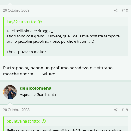
20 Ottobre 2008
#18
lory82 ha scritto:
Direi bellissima!!!! :froggie_r
I fiori sono così grandi!!! Invece, quelli della mia postata tempo fa,
erano piccolini piccolini... (forse perchè è huernia...)
Ehm... puzzano molto?
Purtroppo si, hanno un profumo sgradevole e attirano
mosche enormi.... :Saluto:
denicolomena
Aspirante Giardinauta
20 Ottobre 2008
#19
opuntya ha scritto:
Bellissima fioritura complimenti!!:hands13: tempo fà ho postato le