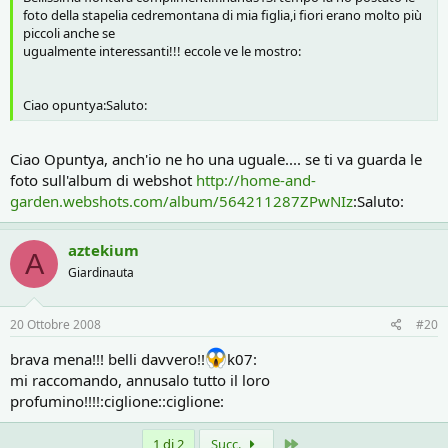
foto della stapelia cedremontana di mia figlia,i fiori erano molto più
piccoli anche se
ugualmente interessanti!!! eccole ve le mostro:
Ciao opuntya:Saluto:
Ciao Opuntya, anch'io ne ho una uguale.... se ti va guarda le
foto sull'album di webshot
http://home-and-
garden.webshots.com/album/564211287ZPwNIz
:Saluto:
aztekium
A
Giardinauta
20 Ottobre 2008
#20
brava mena!!! belli davvero!!
k07:
mi raccomando, annusalo tutto il loro
profumino!!!!:ciglione::ciglione:
Ultimo
1 di 2
Succ.