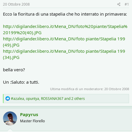
r
i
20 Ottobre 2008
#1
e
n
D
i
Ecco la fioritura di una stapelia che ho interrato in primavera:
i
z
s
i
http://digilander.libero.it/Mena_DN/foto%20piante/Stapelia%
c
o
20199%20(40).JPG
u
s
http://digilander.libero.it/Mena_DN/foto piante/Stapelia 199
s
(49).JPG
i
http://digilander.libero.it/Mena_DN/foto piante/Stapelia 199
o
(34).JPG
n
e
bella vero?
Un :Saluto: a tutti.
Ultima modifica di un moderatore:
20 Ottobre 2008
R
#azalea
,
opuntya
,
ROSSANA367
and 2 others
e
a
c
Papyrus
t
Master Florello
i
o
n