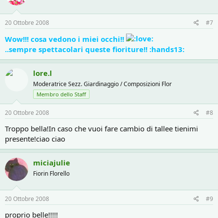
20 Ottobre 2008
#7
Wow!!! cosa vedono i miei occhi!!
..sempre spettacolari queste fioriture!! :hands13:
lore.l
Moderatrice Sezz. Giardinaggio / Composizioni Flor
Membro dello Staff
20 Ottobre 2008
#8
Troppo bella!In caso che vuoi fare cambio di tallee tienimi
presente!ciao ciao
miciajulie
Fiorin Florello
20 Ottobre 2008
#9
proprio belle!!!!!