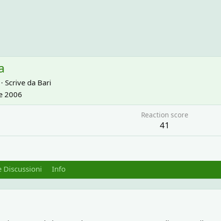
a
·
Scrive da
Bari
e 2006
Reaction score
41
 Discussioni
Info