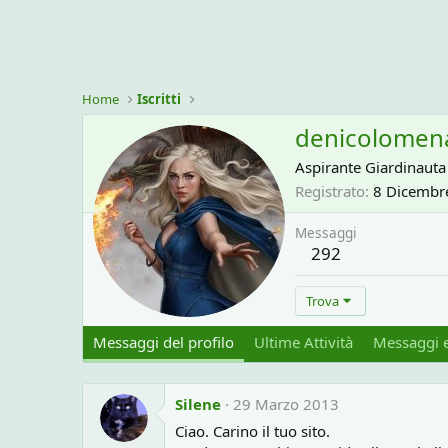
Home
Iscritti
denicolomen
Aspirante Giardinauta
Registrato
8 Dicembr
Messaggi
292
Trova
Messaggi del profilo
Ultime Attività
Messaggi e
Silene
29 Marzo 2013
Ciao. Carino il tuo sito.