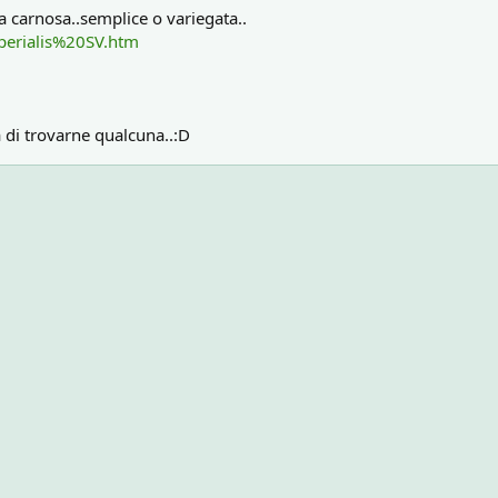
ya carnosa..semplice o variegata..
erialis%20SV.htm
a di trovarne qualcuna..:D