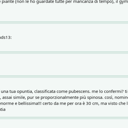
lle piante (non le ho guardate tutte per mancanza di tempo), il 
ands13:
 di una tua opuntia, classificata come pubescens. me lo confermi? 
a, assai simile, pur se proporzionalmente più spinosa. così, nomi
norme e bellissima!!! certo da me per ora è 30 cm, ma visto che la 
tia