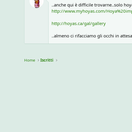
..anche qui è difficile trovarne..solo ho
http://www.myhoyas.com/Hoya%20imp
http://hoyas.ca/gal/gallery
..almeno ci rifacciamo gli occhi in attes
Home
Iscritti