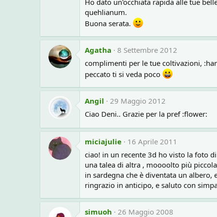
Ho dato un'occhiata rapida alle tue be
quehlianum.
Buona serata.
Agatha
8 Settembre 2012
complimenti per le tue coltivazioni, :h
peccato ti si veda poco
Angil
29 Maggio 2012
Ciao Deni.. Grazie per la pref :flower:
miciajulie
16 Aprile 2011
ciao! in un recente 3d ho visto la foto
una talea di altra , moooolto più piccol
in sardegna che è diventata un albero, e
ringrazio in anticipo, e saluto con simpa
simuoh
26 Maggio 2008