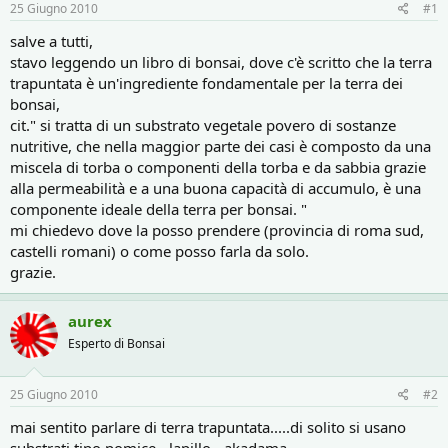
r
i
25 Giugno 2010
#1
e
n
D
i
salve a tutti,
i
z
stavo leggendo un libro di bonsai, dove c'è scritto che la terra
s
i
trapuntata è un'ingrediente fondamentale per la terra dei
c
o
bonsai,
u
cit." si tratta di un substrato vegetale povero di sostanze
s
nutritive, che nella maggior parte dei casi è composto da una
s
i
miscela di torba o componenti della torba e da sabbia grazie
o
alla permeabilità e a una buona capacità di accumulo, è una
n
componente ideale della terra per bonsai. "
e
mi chiedevo dove la posso prendere (provincia di roma sud,
castelli romani) o come posso farla da solo.
grazie.
aurex
Esperto di Bonsai
25 Giugno 2010
#2
mai sentito parlare di terra trapuntata.....di solito si usano