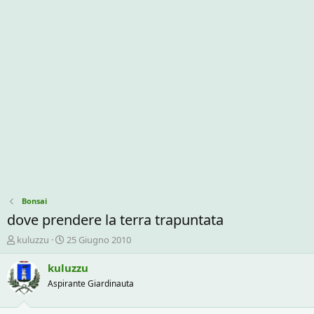
Bonsai
dove prendere la terra trapuntata
C
D
kuluzzu
25 Giugno 2010
r
a
e
t
kuluzzu
a
a
Aspirante Giardinauta
t
d
o
i