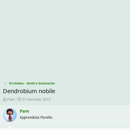
Orchidee - ibridi e botaniche
Dendrobium nobile
C
D
Pam
27 Gennaio 2015
r
a
e
t
Pam
a
a
Apprendista Florello
t
d
o
i