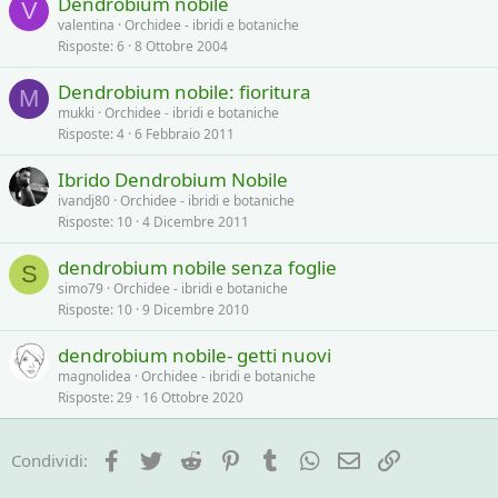
Dendrobium nobile
V
valentina
Orchidee - ibridi e botaniche
Risposte
6
8 Ottobre 2004
Dendrobium nobile: fioritura
M
mukki
Orchidee - ibridi e botaniche
Risposte
4
6 Febbraio 2011
Ibrido Dendrobium Nobile
ivandj80
Orchidee - ibridi e botaniche
Risposte
10
4 Dicembre 2011
dendrobium nobile senza foglie
S
simo79
Orchidee - ibridi e botaniche
Risposte
10
9 Dicembre 2010
dendrobium nobile- getti nuovi
magnolidea
Orchidee - ibridi e botaniche
Risposte
29
16 Ottobre 2020
Facebook
Twitter
Reddit
Pinterest
Tumblr
WhatsApp
e-mail
Link
Condividi: