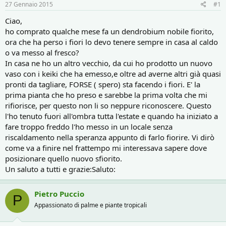
r
i
27 Gennaio 2015
#1
e
n
D
i
Ciao,
i
z
ho comprato qualche mese fa un dendrobium nobile fiorito,
s
i
ora che ha perso i fiori lo devo tenere sempre in casa al caldo
c
o
o va messo al fresco?
u
In casa ne ho un altro vecchio, da cui ho prodotto un nuovo
s
vaso con i keiki che ha emesso,e oltre ad averne altri già quasi
s
i
pronti da tagliare, FORSE ( spero) sta facendo i fiori. E' la
o
prima pianta che ho preso e sarebbe la prima volta che mi
n
rifiorisce, per questo non li so neppure riconoscere. Questo
e
l'ho tenuto fuori all'ombra tutta l'estate e quando ha iniziato a
fare troppo freddo l'ho messo in un locale senza
riscaldamento nella speranza appunto di farlo fiorire. Vi dirò
come va a finire nel frattempo mi interessava sapere dove
posizionare quello nuovo sfiorito.
Un saluto a tutti e grazie:Saluto:
Pietro Puccio
P
Appassionato di palme e piante tropicali