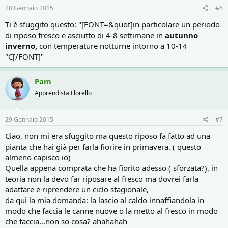
28 Gennaio 2015
#6
Ti è sfuggito questo: "[FONT=&quot]in particolare un periodo
di riposo fresco e asciutto di 4-8 settimane in
autunno
inverno,
con temperature notturne intorno a 10-14
°C[/FONT]"
Pam
Apprendista Florello
29 Gennaio 2015
#7
Ciao, non mi era sfuggito ma questo riposo fa fatto ad una
pianta che hai già per farla fiorire in primavera. ( questo
almeno capisco io)
Quella appena comprata che ha fiorito adesso ( sforzata?), in
teoria non la devo far riposare al fresco ma dovrei farla
adattare e riprendere un ciclo stagionale,
da qui la mia domanda: la lascio al caldo innaffiandola in
modo che faccia le canne nuove o la metto al fresco in modo
che faccia...non so cosa? ahahahah