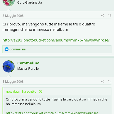
Guru Giardinauta
8 Maggio 2008
#3
Ci riprovo, ma vengono tutte insieme le tre o quattro
immagini che ho immesso nell'album
http://s293.photobucket.com/albums/mm76/newdawnrose/
R
Commelina
e
a
c
Commelina
t
Master Florello
i
o
n
s
8 Maggio 2008
#4
:
new dawn ha scritto:
Ci riprovo, ma vengono tutte insieme le tre o quattro immagini che
ho immesso nell'album
http://s293.photobucket.com/albums/mm76/newdawnrose/