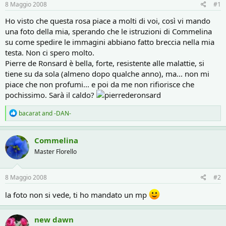
r
i
8 Maggio 2008
#1
e
n
D
i
Ho visto che questa rosa piace a molti di voi, così vi mando
i
z
una foto della mia, sperando che le istruzioni di Commelina
s
i
su come spedire le immagini abbiano fatto breccia nella mia
c
o
testa. Non ci spero molto.
u
Pierre de Ronsard è bella, forte, resistente alle malattie, si
s
tiene su da sola (almeno dopo qualche anno), ma... non mi
s
i
piace che non profumi... e poi da me non rifiorisce che
o
pochissimo. Sarà il caldo?
n
e
R
bacarat
and
-DAN-
e
a
c
Commelina
t
Master Florello
i
o
n
s
8 Maggio 2008
#2
:
la foto non si vede, ti ho mandato un mp
new dawn