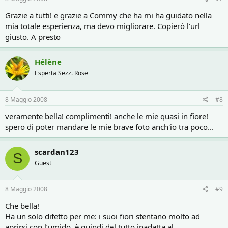
Grazie a tutti! e grazie a Commy che ha mi ha guidato nella
mia totale esperienza, ma devo migliorare. Copierò l'url
giusto. A presto
Hélène
Esperta Sezz. Rose
8 Maggio 2008
#8
veramente bella! complimenti! anche le mie quasi in fiore!
spero di poter mandare le mie brave foto anch'io tra poco...
scardan123
S
Guest
8 Maggio 2008
#9
Che bella!
Ha un solo difetto per me: i suoi fiori stentano molto ad
aprirsi con l’umido, è quindi del tutto inadatta al