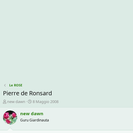
Le ROSE
Pierre de Ronsard
C
D
new dawn
8 Maggio 2008
r
a
e
t
new dawn
a
a
Guru Giardinauta
t
d
o
i