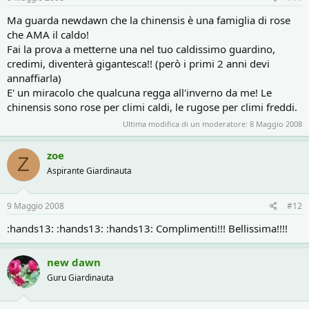
Ma guarda newdawn che la chinensis è una famiglia di rose
che AMA il caldo!
Fai la prova a metterne una nel tuo caldissimo guardino,
credimi, diventerà gigantesca!! (però i primi 2 anni devi
annaffiarla)
E' un miracolo che qualcuna regga all'inverno da me! Le
chinensis sono rose per climi caldi, le rugose per climi freddi.
Ultima modifica di un moderatore:
8 Maggio 2008
zoe
Z
Aspirante Giardinauta
9 Maggio 2008
#12
:hands13: :hands13: :hands13: Complimenti!!! Bellissima!!!!
new dawn
Guru Giardinauta