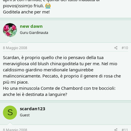
piovos(issim)o friuli.
Goditela anche per me!
new dawn
Guru Giardinauta
8 Maggio 2008
#10
Scardan, è proprio quello che io pensavo della tua
meravigliosa old blush china:goditela tu per me. Nel mio
caldissimo giardino meridionale languirebbe
malinconicamente. Peccato, è proprio il genere di rosa che
più mi piace.
Ho una minuscola Comte de Chambord con tre boccioli:
anche lei è destinata a languire?
scardan123
S
Guest
8 Maggio 2008
#11