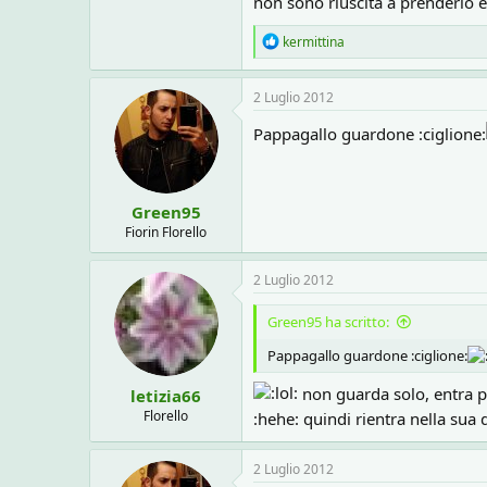
non sono riuscita a prenderlo e
R
kermittina
e
a
c
2 Luglio 2012
t
i
Pappagallo guardone :ciglione:
o
n
s
:
Green95
Fiorin Florello
2 Luglio 2012
Green95 ha scritto:
Pappagallo guardone :ciglione:
non guarda solo, entra pr
letizia66
Florello
:hehe: quindi rientra nella sua
2 Luglio 2012