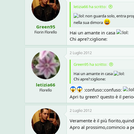
letizia66 ha scritto:
non guarda solo, entra propr
nella sua dimora
Green95
Fiorin Florello
Hai un amante in casa
Chi apre?:ciglione:
2 Luglio 2012
Green95 ha scritto:
Hai un amante in casa
Chi apre?:ciglione:
letizia66
:confuso::confuso:
Florello
Apri tu green? questo è il peri
2 Luglio 2012
Veramente è il più fiorito,quin
Apro al prossimo,comincio a pe