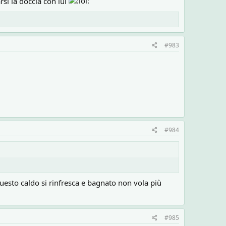
si la doccia con lui
#983
#984
questo caldo si rinfresca e bagnato non vola più
#985