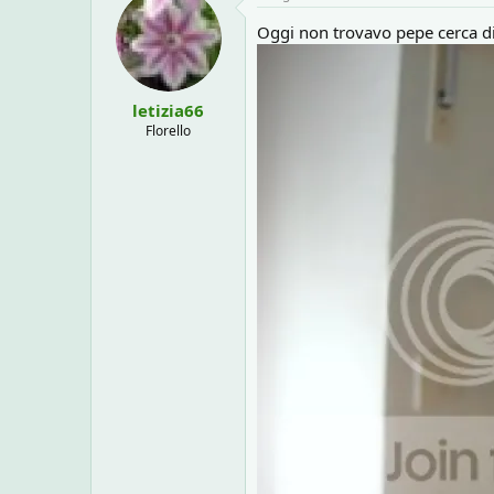
o
n
Oggi non trovavo pepe cerca di q
e
letizia66
Florello