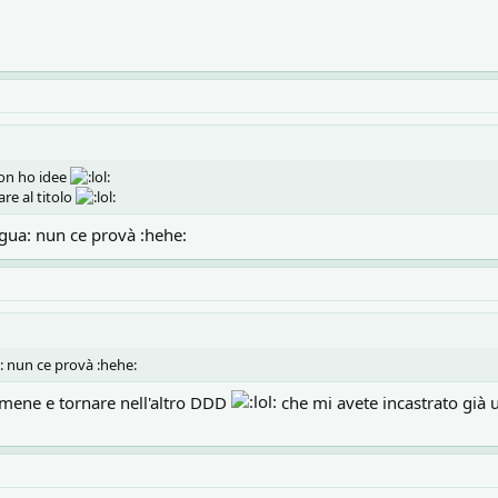
non ho idee
re al titolo
lingua: nun ce provà :hehe:
gua: nun ce provà :hehe:
mene e tornare nell'altro DDD
che mi avete incastrato già u