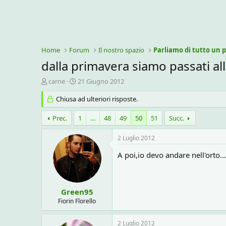
Home
Forum
Il nostro spazio
Parliamo di tutto un p
dalla primavera siamo passati al
C
D
carne
21 Giugno 2012
r
a
e
Chiusa ad ulteriori risposte.
t
a
a
t
d
Prec.
1
…
48
49
50
51
Succ.
o
i
r
i
2 Luglio 2012
e
n
D
i
A poi,io devo andare nell'orto.
i
z
s
i
c
o
u
Green95
s
Fiorin Florello
s
i
2 Luglio 2012