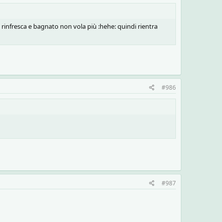
i rinfresca e bagnato non vola più :hehe: quindi rientra
#986
#987