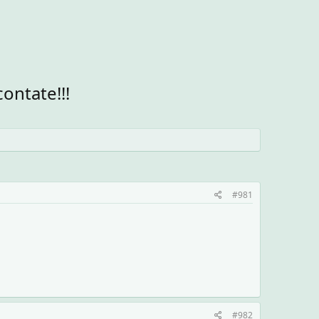
ontate!!!
#981
#982