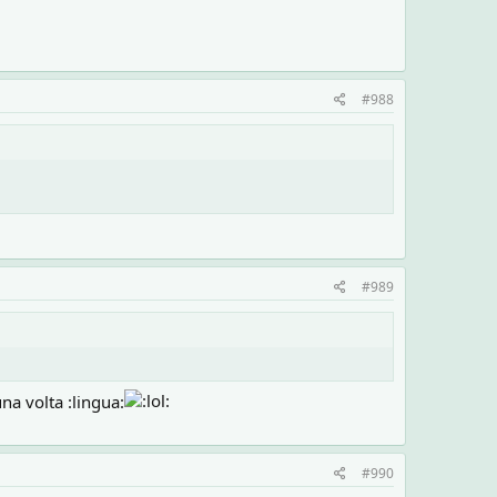
#988
#989
na volta :lingua:
#990