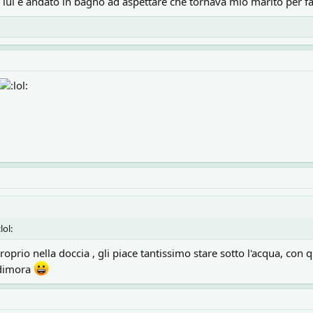
 lui è andato in bagno ad aspettare che tornava mio marito per far
oprio nella doccia , gli piace tantissimo stare sotto l'acqua, con 
 dimora