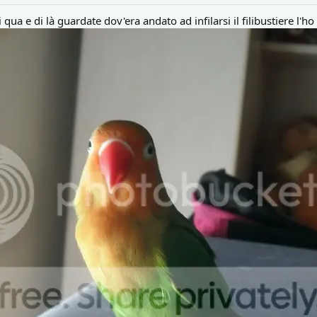
ua e di là guardate dov'era andato ad infilarsi il filibustiere l'ho