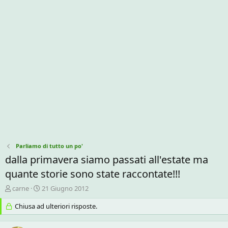
Parliamo di tutto un po'
dalla primavera siamo passati all'estate ma
quante storie sono state raccontate!!!
C
D
carne
21 Giugno 2012
r
a
e
Chiusa ad ulteriori risposte.
t
a
a
t
d