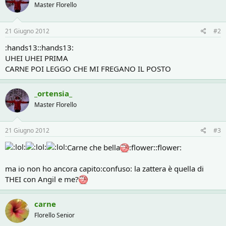
Master Florello
21 Giugno 2012
#2
:hands13::hands13:
UHEI UHEI PRIMA
CARNE POI LEGGO CHE MI FREGANO IL POSTO
_ortensia_
Master Florello
21 Giugno 2012
#3
Carne che bella
:flower::flower:
ma io non ho ancora capito:confuso: la zattera è quella di
THEI con Angil e me?
carne
Florello Senior