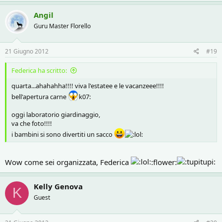
Angil
Guru Master Florello
21 Giugno 2012
#19
Federica ha scritto:
quarta...ahahahha!!!! viva l'estatee e le vacanzeee!!!!
bell'apertura carne
k07:
oggi laboratorio giardinaggio,
va che foto!!!!
i bambini si sono divertiti un sacco
Wow come sei organizzata, Federica
:flower:
Kelly Genova
K
Guest