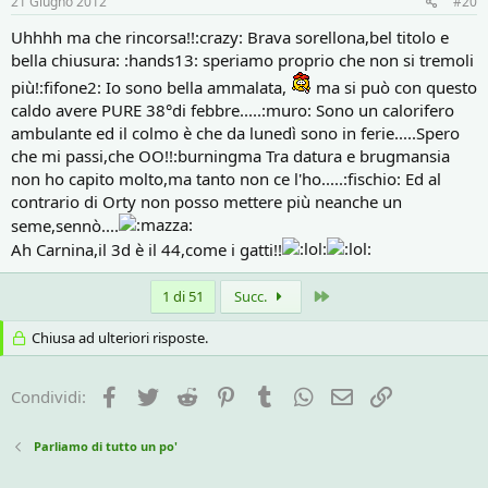
21 Giugno 2012
#20
Uhhhh ma che rincorsa!!:crazy: Brava sorellona,bel titolo e
bella chiusura: :hands13: speriamo proprio che non si tremoli
più!:fifone2: Io sono bella ammalata,
ma si può con questo
caldo avere PURE 38°di febbre.....:muro: Sono un calorifero
ambulante ed il colmo è che da lunedì sono in ferie.....Spero
che mi passi,che OO!!:burningma Tra datura e brugmansia
non ho capito molto,ma tanto non ce l'ho.....:fischio: Ed al
contrario di Orty non posso mettere più neanche un
seme,sennò....
Ah Carnina,il 3d è il 44,come i gatti!!
Ultimo
1 di 51
Succ.
Chiusa ad ulteriori risposte.
Facebook
Twitter
Reddit
Pinterest
Tumblr
WhatsApp
e-mail
Link
Condividi:
Parliamo di tutto un po'