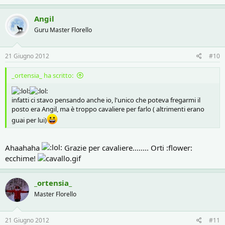
Angil
Guru Master Florello
21 Giugno 2012
#10
_ortensia_ ha scritto:
infatti ci stavo pensando anche io, l'unico che poteva fregarmi il
posto era Angil, ma è troppo cavaliere per farlo ( altrimenti erano
guai per lui)
Ahaahaha
Grazie per cavaliere........ Orti :flower:
ecchime!
_ortensia_
Master Florello
21 Giugno 2012
#11