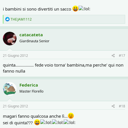
i bambini si sono divertiti un sacco
R
THEJAM1112
e
a
c
catacateta
t
Giardinauta Senior
i
o
n
s
21 Giugno 2012
#17
:
quinta................ fede voio torna' bambina,ma perche' qui non
fanno nulla
Federica
Master Florello
21 Giugno 2012
#18
magari fanno qualcosa anche lì...
sei di quinta???