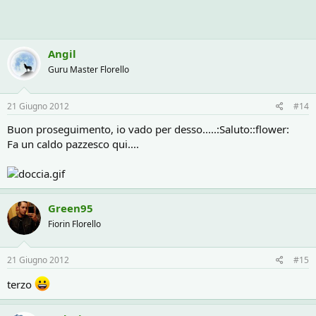
Angil
Guru Master Florello
21 Giugno 2012
#14
Buon proseguimento, io vado per desso.....:Saluto::flower:
Fa un caldo pazzesco qui....
Green95
Fiorin Florello
21 Giugno 2012
#15
terzo