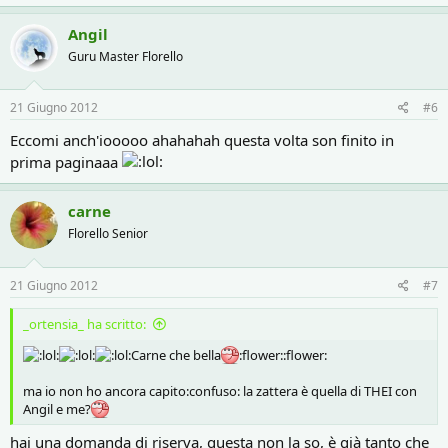
Angil
Guru Master Florello
21 Giugno 2012
#6
Eccomi anch'iooooo ahahahah questa volta son finito in
prima paginaaa
carne
Florello Senior
21 Giugno 2012
#7
_ortensia_ ha scritto:
Carne che bella
:flower::flower:
ma io non ho ancora capito:confuso: la zattera è quella di THEI con
Angil e me?
hai una domanda di riserva, questa non la so, è già tanto che