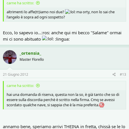
carne ha scritto:
altrimenti lo affe(tt)iamo noi due?
ma orty, non lo sai che
l'angelo è sopra ad ogni sospetto?
Ecco, lo sapevo io...:ros: anche qui mi becco "Salame" ormai
mi ci sono abituato
:lingua:
_ortensia_
Master Florello
21 Giugno 2012
#13
carne ha scritto:
hai una domanda di riserva, questa non la so, è già tanto che so di
essere sulla discordia perchè è scritto nella firma. Cmq se avessi
scordato qualche nave, si sappia che è la mia preferita.
annamo bene, speriamo arrivi THEINA in fretta, chissà se le lo