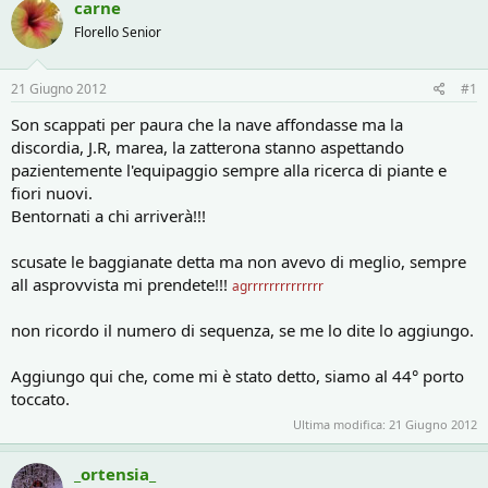
carne
o
i
r
i
Florello Senior
e
n
D
i
21 Giugno 2012
#1
i
z
s
i
Son scappati per paura che la nave affondasse ma la
c
o
discordia, J.R, marea, la zatterona stanno aspettando
u
pazientemente l'equipaggio sempre alla ricerca di piante e
s
s
fiori nuovi.
i
Bentornati a chi arriverà!!!
o
n
scusate le baggianate detta ma non avevo di meglio, sempre
e
all asprovvista mi prendete!!!
agrrrrrrrrrrrrrr
non ricordo il numero di sequenza, se me lo dite lo aggiungo.
Aggiungo qui che, come mi è stato detto, siamo al 44° porto
toccato.
Ultima modifica:
21 Giugno 2012
_ortensia_