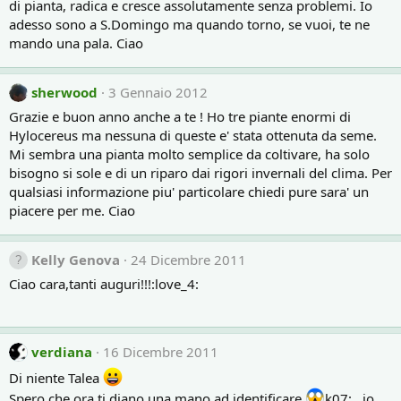
di pianta, radica e cresce assolutamente senza problemi. Io
adesso sono a S.Domingo ma quando torno, se vuoi, te ne
mando una pala. Ciao
sherwood
3 Gennaio 2012
Grazie e buon anno anche a te ! Ho tre piante enormi di
Hylocereus ma nessuna di queste e' stata ottenuta da seme.
Mi sembra una pianta molto semplice da coltivare, ha solo
bisogno si sole e di un riparo dai rigori invernali del clima. Per
qualsiasi informazione piu' particolare chiedi pure sara' un
piacere per me. Ciao
Kelly Genova
24 Dicembre 2011
Ciao cara,tanti auguri!!!:love_4:
verdiana
16 Dicembre 2011
Di niente Talea
Spero che ora ti diano una mano ad identificare
k07:...io