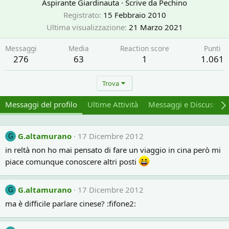
Aspirante Giardinauta
·
Scrive da
Pechino
Registrato
15 Febbraio 2010
Ultima visualizzazione
21 Marzo 2021
Messaggi
Media
Reaction score
Punti
276
63
1
1.061
Trova
Messaggi del profilo
Ultime Attività
Messaggi e Discussion
G.altamurano
17 Dicembre 2012
G
in reltà non ho mai pensato di fare un viaggio in cina però mi
piace comunque conoscere altri posti
G.altamurano
17 Dicembre 2012
G
ma è difficile parlare cinese? :fifone2: