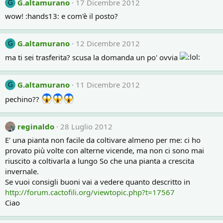
G.altamurano
17 Dicembre 2012
G
wow! :hands13: e com'è il posto?
G.altamurano
12 Dicembre 2012
G
ma ti sei trasferita? scusa la domanda un po' ovvia
G.altamurano
11 Dicembre 2012
G
pechino??
reginaldo
28 Luglio 2012
E' una pianta non facile da coltivare almeno per me: ci ho
provato più volte con alterne vicende, ma non ci sono mai
riuscito a coltivarla a lungo So che una pianta a crescita
invernale.
Se vuoi consigli buoni vai a vedere quanto descritto in
http://forum.cactofili.org/viewtopic.php?t=17567
Ciao