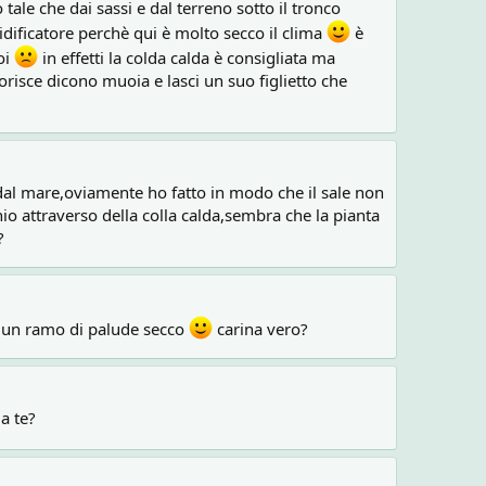
tale che dai sassi e dal terreno sotto il tronco
dificatore perchè qui è molto secco il clima
è
oi
in effetti la colda calda è consigliata ma
orisce dicono muoia e lasci un suo figlietto che
 dal mare,oviamente ho fatto in modo che il sale non
io attraverso della colla calda,sembra che la pianta
?
 in un ramo di palude secco
carina vero?
a te?