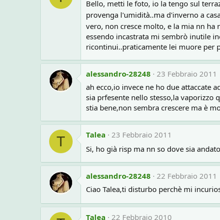
Bello, metti le foto, io la tengo sul ter
provenga l'umidità..ma d'inverno a casa
vero, non cresce molto, e la mia nn ha 
essendo incastrata mi sembrò inutile inc
ricontinui..praticamente lei muore per 
alessandro-28248
23 Febbraio 2011
ah ecco,io invece ne ho due attaccate a
sia prfesente nello stesso,la vaporizzo 
stia bene,non sembra crescere ma è molt
Talea
23 Febbraio 2011
T
Si, ho già risp ma nn so dove sia anda
alessandro-28248
22 Febbraio 2011
Ciao Talea,ti disturbo perchè mi incurio
Talea
22 Febbraio 2010