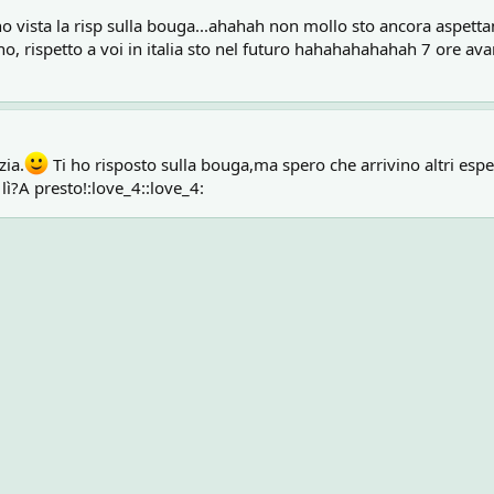
 l'ho vista la risp sulla bouga...ahahah non mollo sto ancora aspett
, rispetto a voi in italia sto nel futuro hahahahahahah 7 ore avan
zia.
Ti ho risposto sulla bouga,ma spero che arrivino altri esper
lì?A presto!:love_4::love_4: