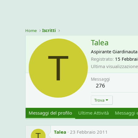
Home
Iscritti
Talea
T
Aspirante Giardinauta
Registrato
15 Febbra
Ultima visualizzazione
Messaggi
276
Trova
Messaggi del profilo
Ultime Attività
Messaggi e
Talea
23 Febbraio 2011
T