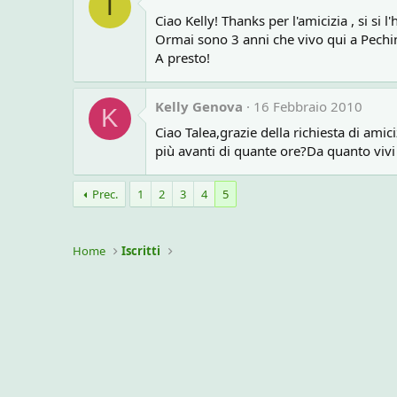
T
Ciao Kelly! Thanks per l'amicizia , si si
Ormai sono 3 anni che vivo qui a Pechino
A presto!
Kelly Genova
16 Febbraio 2010
K
Ciao Talea,grazie della richiesta di amici
più avanti di quante ore?Da quanto vivi 
Prec.
1
2
3
4
5
Home
Iscritti