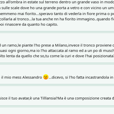
razzo all'ombra in estate sul terreno dentro un grande vaso in modo 
 sulle scale dove ho una grande porta a vetro e con vicino un umi
nemmeno mai fiorito...speravo tanto di vederla in fiore prima o p
ollarla al tronco...la tua anche nn ha fiorito immagino..quando fi
poi rinascere da quanto ho capito.
d un ramo,le piante l'ho prese a Milano,invece il tronco proviene
quasi ogni giorno,ma io l'ho attaccata al ramo ed a un po di musch
o lenta da quello che so,tu come la curi e dove l'hai posizionata
to il mio mess Alessandro
...dicevo, si l'ho fatta incastrandola
sisce il tuo avatar,è una Tilllansia?Ma è una composizione creata d