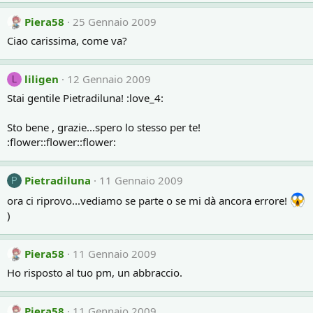
Piera58
25 Gennaio 2009
Ciao carissima, come va?
liligen
12 Gennaio 2009
L
Stai gentile Pietradiluna! :love_4:
Sto bene , grazie...spero lo stesso per te!
:flower::flower::flower:
Pietradiluna
11 Gennaio 2009
P
ora ci riprovo...vediamo se parte o se mi dà ancora errore!
)
Piera58
11 Gennaio 2009
Ho risposto al tuo pm, un abbraccio.
Piera58
11 Gennaio 2009