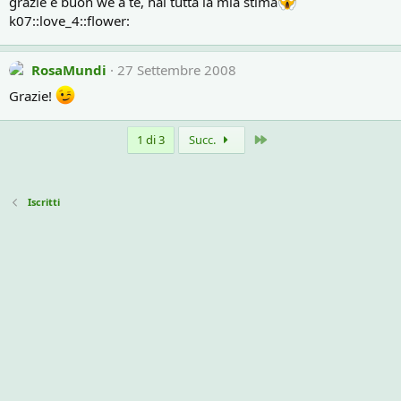
grazie e buon we a te, hai tutta la mia stima
k07::love_4::flower:
RosaMundi
27 Settembre 2008
Grazie!
Ultimo
1 di 3
Succ.
Iscritti