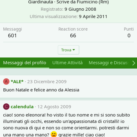
Giardinauta
·
Scrive da
Fiumicino (Rm)
Registrato
9 Giugno 2008
Ultima visualizzazione
9 Aprile 2011
Messaggi
Reaction score
Punti
601
66
0
Trova
Messaggi del profilo
Ultime Attività
Messaggi e Discussion
*ALE*
23 Dicembre 2009
A
Buon Natale e felice anno da Alessia
calendula
12 Agosto 2009
C
ciao! sono eleonora! ho visto il tuo nome e mi si sono subito
illuminati gli occhi, essendo un'appassionata di cristalli! io
sono nuova di qui e non so come orientarmi. potresti darmi
una mano una mano?
grazie mille! ciao ciao!