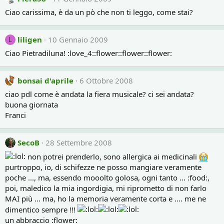
Ciao carissima, è da un pò che non ti leggo, come stai?
liligen
10 Gennaio 2009
L
Ciao Pietradiluna! :love_4::flower::flower::flower:
bonsai d'aprile
6 Ottobre 2008
ciao pdl come è andata la fiera musicale? ci sei andata?
buona giornata
Franci
SecoB
28 Settembre 2008
non potrei prenderlo, sono allergica ai medicinali
purtroppo, io, di schifezze ne posso mangiare veramente
poche ..., ma, essendo mooolto golosa, ogni tanto ... :food:,
poi, maledico la mia ingordigia, mi riprometto di non farlo
MAI più ... ma, ho la memoria veramente corta e .... me ne
dimentico sempre !!!
un abbraccio :flower: