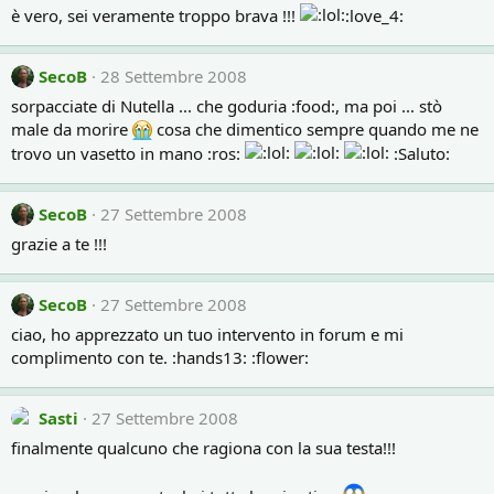
è vero, sei veramente troppo brava !!!
:love_4:
SecoB
28 Settembre 2008
sorpacciate di Nutella ... che goduria :food:, ma poi ... stò
male da morire
cosa che dimentico sempre quando me ne
trovo un vasetto in mano :ros:
:Saluto:
SecoB
27 Settembre 2008
grazie a te !!!
SecoB
27 Settembre 2008
ciao, ho apprezzato un tuo intervento in forum e mi
complimento con te. :hands13: :flower:
Sasti
27 Settembre 2008
finalmente qualcuno che ragiona con la sua testa!!!