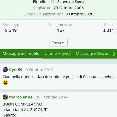
Florello
·
41
·
Scrive da
Siena
Registrato
23 Ottobre 2006
Ultima visualizzazione
9 Ottobre 2020
Messaggi
Reaction score
Punti
5.349
167
3.011
Trova
Messaggi del profilo
Ultime Attività
Messaggi e Discussion
Cyn 59
9 Ottobre 2014
Ciao bella donna ... faccio subito le pulizie di Pasqua .... :hehe:
marco.enne
28 Febbraio 2014
BUON COMPLEANNO
e tanti tanti AUGURONIII
:Saluto: