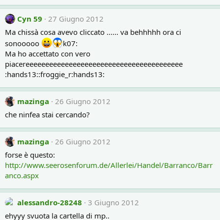
Cyn 59
27 Giugno 2012
Ma chissà cosa avevo cliccato ...... va behhhhh ora ci
sonooooo
k07:
Ma ho accettato con vero
piacereeeeeeeeeeeeeeeeeeeeeeeeeeeeeeeeeeeeeeee
:hands13::froggie_r:hands13:
mazinga
26 Giugno 2012
che ninfea stai cercando?
mazinga
26 Giugno 2012
forse è questo:
http://www.seerosenforum.de/Allerlei/Handel/Barranco/Barr
anco.aspx
alessandro-28248
3 Giugno 2012
ehyyy svuota la cartella di mp..