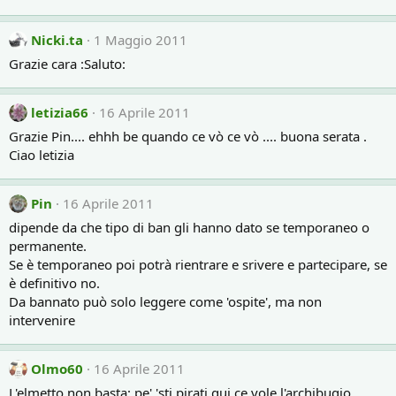
Nicki.ta
1 Maggio 2011
Grazie cara :Saluto:
letizia66
16 Aprile 2011
Grazie Pin.... ehhh be quando ce vò ce vò .... buona serata .
Ciao letizia
Pin
16 Aprile 2011
dipende da che tipo di ban gli hanno dato se temporaneo o
permanente.
Se è temporaneo poi potrà rientrare e srivere e partecipare, se
è definitivo no.
Da bannato può solo leggere come 'ospite', ma non
intervenire
Olmo60
16 Aprile 2011
L'elmetto non basta: pe' 'sti pirati qui ce vole l'archibugio..