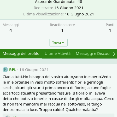
Aspirante Giardinauta
·
48
Registrato
16 Giugno 2021
Ultima visualizzazione
18 Giugno 2021
Messaggi
Reaction score
Punti
4
1
1
Trova
Messaggi del profilo
Ultime Attività
Messaggi e Discussion
RPL
16 Giugno 2021
R
Ciao a tutti.Ho bisogno del vostro aiuto,sono inesperta.Vedo
le mie ortensie in vaso molto sofferenti: fiori e germogli
secchi,alcuni già scuriti prima ancora di fiorire; alcune foglie
accartocciate,altre presentano fessure. Il fioraio mi aveva
detto che potevo tenerle in casa,e di dargli molta acqua. Cerco
di non fare mancare mai l'acqua nel sottovaso, le tengo
dentro ma alla luce. Troppo caldo? Qualche malattia?