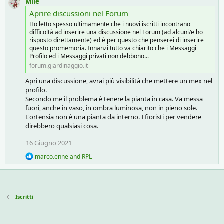
Mile
Aprire discussioni nel Forum
Ho letto spesso ultimamente che i nuovi iscritti incontrano
difficoltà ad inserire una discussione nel Forum (ad alcuni/e ho
risposto direttamente) ed è per questo che penserei di inserire
questo promemoria. Innanzi tutto va chiarito che i Messaggi
Profilo ed i Messaggi privati non debbono...
forum.giardinaggio.it
Apri una discussione, avrai più visibilità che mettere un mex nel
profilo.
Secondo me il problema è tenere la pianta in casa. Va messa
fuori, anche in vaso, in ombra luminosa, non in pieno sole.
L'ortensia non è una pianta da interno. I fioristi per vendere
direbbero qualsiasi cosa.
16 Giugno 2021
R
marco.enne
and
RPL
e
a
c
t
i
Iscritti
o
n
s