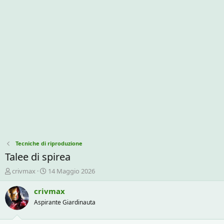
Tecniche di riproduzione
Talee di spirea
C
D
crivmax
14 Maggio 2026
r
a
e
t
crivmax
a
a
Aspirante Giardinauta
t
d
o
i