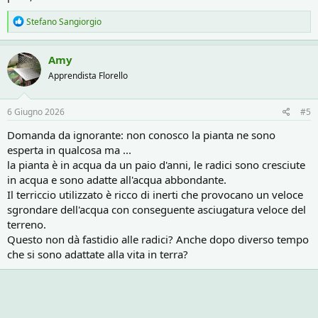
R
Stefano Sangiorgio
e
a
c
Amy
t
Apprendista Florello
i
o
n
s
6 Giugno 2026
#5
:
Domanda da ignorante: non conosco la pianta ne sono
esperta in qualcosa ma ...
la pianta è in acqua da un paio d'anni, le radici sono cresciute
in acqua e sono adatte all'acqua abbondante.
Il terriccio utilizzato è ricco di inerti che provocano un veloce
sgrondare dell'acqua con conseguente asciugatura veloce del
terreno.
Questo non dà fastidio alle radici? Anche dopo diverso tempo
che si sono adattate alla vita in terra?