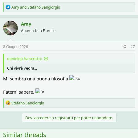
R
Amy
and
Stefano Sangiorgio
e
a
c
Amy
t
Apprendista Florello
i
o
n
s
8 Giugno 2026
#7
:
danielep ha scritto:
Chi vivrà vedrà...
Mi sembra una buona filosofia
Fatemi sapere.
R
Stefano Sangiorgio
e
a
c
Devi accedere o registrarti per poter rispondere.
t
i
o
Similar threads
n