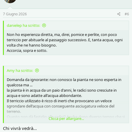
7 Giugno 2026
#6
danielep ha scritto:
Non ho esperienza diretta, ma, direi, pomice e perlite, con poco
terriccio per abituarle al passaggio successivo. E, tanta acqua, ogni
volta che ne hanno bisogno.
Accorcia, sopra e sotto.
Amy ha scritto:
Domanda da ignorante: non conosco la pianta ne sono esperta in
qualcosa ma ...
la pianta è in acqua da un paio d'anni, le radici sono cresciute in
acqua e sono adatte all'acqua abbondante.
Il terriccio utilizzato è ricco di inerti che provocano un veloce
sgrondare dell'acqua con conseguente asciugatura veloce del
terreno.
Questo non dà fastidio alle radici? Anche dopo diverso tempo che si
Clicca per allargare...
sono adattate alla vita in terra?
Chi vivrà vedrà...