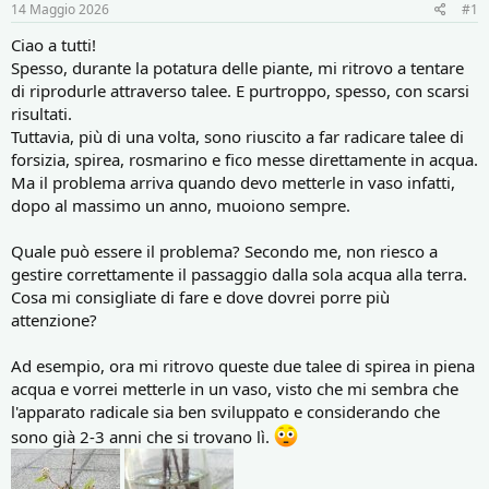
r
i
14 Maggio 2026
#1
e
n
D
i
Ciao a tutti!
i
z
Spesso, durante la potatura delle piante, mi ritrovo a tentare
s
i
di riprodurle attraverso talee. E purtroppo, spesso, con scarsi
c
o
risultati.
u
Tuttavia, più di una volta, sono riuscito a far radicare talee di
s
forsizia, spirea, rosmarino e fico messe direttamente in acqua.
s
i
Ma il problema arriva quando devo metterle in vaso infatti,
o
dopo al massimo un anno, muoiono sempre.
n
e
Quale può essere il problema? Secondo me, non riesco a
gestire correttamente il passaggio dalla sola acqua alla terra.
Cosa mi consigliate di fare e dove dovrei porre più
attenzione?
Ad esempio, ora mi ritrovo queste due talee di spirea in piena
acqua e vorrei metterle in un vaso, visto che mi sembra che
l'apparato radicale sia ben sviluppato e considerando che
sono già 2-3 anni che si trovano lì.