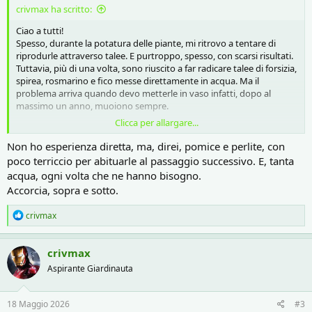
crivmax ha scritto:
Ciao a tutti!
Spesso, durante la potatura delle piante, mi ritrovo a tentare di
riprodurle attraverso talee. E purtroppo, spesso, con scarsi risultati.
Tuttavia, più di una volta, sono riuscito a far radicare talee di forsizia,
spirea, rosmarino e fico messe direttamente in acqua. Ma il
problema arriva quando devo metterle in vaso infatti, dopo al
massimo un anno, muoiono sempre.
Clicca per allargare...
Quale può essere il problema? Secondo me, non riesco a gestire
correttamente il passaggio dalla sola acqua alla terra. Cosa mi
Non ho esperienza diretta, ma, direi, pomice e perlite, con
consigliate di fare e dove dovrei porre più attenzione?
poco terriccio per abituarle al passaggio successivo. E, tanta
acqua, ogni volta che ne hanno bisogno.
Ad esempio, ora mi ritrovo queste due talee di spirea in piena acqua
Accorcia, sopra e sotto.
e vorrei metterle in un vaso, visto che mi sembra che l'apparato
radicale sia ben sviluppato e considerando che sono già 2-3 anni che
R
crivmax
si trovano lì.
e
Vedi l'allegato 817641
Vedi l'allegato 817640
a
Come dovrei fare per benino questo passaggio? Che composto
c
crivmax
t
dovrei utilizzare? Io generalmente utilizzo il solito terriccio
Aspirante Giardinauta
i
universale e lo miscelo con una buona percentuale di perlite.
o
n
Grazie mille in anticipo per le risposte!
s
18 Maggio 2026
#3