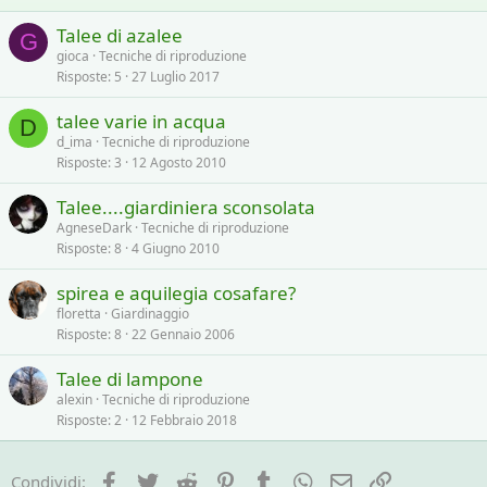
s
:
Talee di azalee
G
gioca
Tecniche di riproduzione
Risposte
5
27 Luglio 2017
talee varie in acqua
D
d_ima
Tecniche di riproduzione
Risposte
3
12 Agosto 2010
Talee....giardiniera sconsolata
AgneseDark
Tecniche di riproduzione
Risposte
8
4 Giugno 2010
spirea e aquilegia cosafare?
floretta
Giardinaggio
Risposte
8
22 Gennaio 2006
Talee di lampone
alexin
Tecniche di riproduzione
Risposte
2
12 Febbraio 2018
Facebook
Twitter
Reddit
Pinterest
Tumblr
WhatsApp
e-mail
Link
Condividi: