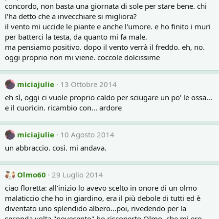
concordo, non basta una giornata di sole per stare bene. chi
l'ha detto che a invecchiare si migliora?
il vento mi uccide le piante e anche l'umore. e ho finito i muri
per batterci la testa, da quanto mi fa male.
ma pensiamo positivo. dopo il vento verrà il freddo. eh, no.
oggi proprio non mi viene. coccole dolcissime
miciajulie
13 Ottobre 2014
eh sì, oggi ci vuole proprio caldo per sciugare un po' le ossa...
e il cuoricin. ricambio con... ardore
miciajulie
10 Agosto 2014
un abbraccio. così. mi andava.
Olmo60
29 Luglio 2014
ciao floretta: all'inizio lo avevo scelto in onore di un olmo
malaticcio che ho in giardino, era il più debole di tutti ed è
diventato uno splendido albero...poi, rivedendo per la
seconda volta "novecento" ho riscoperto Olmo, che mi ero