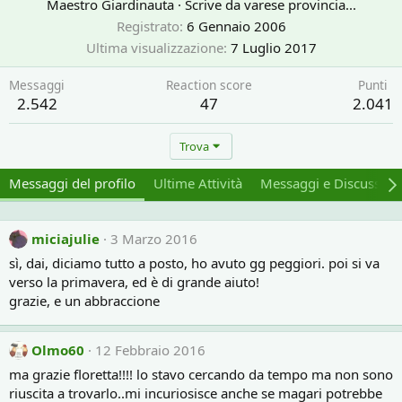
Maestro Giardinauta
·
Scrive da
varese provincia...
Registrato
6 Gennaio 2006
Ultima visualizzazione
7 Luglio 2017
Messaggi
Reaction score
Punti
2.542
47
2.041
Trova
Messaggi del profilo
Ultime Attività
Messaggi e Discussion
miciajulie
3 Marzo 2016
sì, dai, diciamo tutto a posto, ho avuto gg peggiori. poi si va
verso la primavera, ed è di grande aiuto!
grazie, e un abbraccione
Olmo60
12 Febbraio 2016
ma grazie floretta!!!! lo stavo cercando da tempo ma non sono
riuscita a trovarlo..mi incuriosisce anche se magari potrebbe