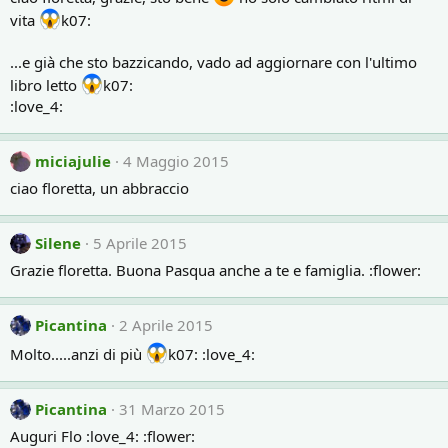
vita
k07:
...e già che sto bazzicando, vado ad aggiornare con l'ultimo
libro letto
k07:
:love_4:
miciajulie
4 Maggio 2015
ciao floretta, un abbraccio
Silene
5 Aprile 2015
Grazie floretta. Buona Pasqua anche a te e famiglia. :flower:
Picantina
2 Aprile 2015
Molto.....anzi di più
k07: :love_4:
Picantina
31 Marzo 2015
Auguri Flo :love_4: :flower: