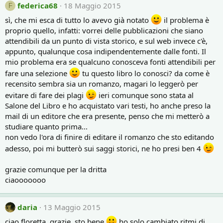
federica68
18 Maggio 2015
F
sì, che mi esca di tutto lo avevo già notato
il problema è
proprio quello, infatti: vorrei delle pubblicazioni che siano
attendibili da un punto di vista storico, e sul web invece c'è,
appunto, qualunque cosa indipendentemente dalle fonti. Il
mio problema era se qualcuno conosceva fonti attendibili per
fare una selezione
tu questo libro lo conosci? da come è
recensito sembra sia un romanzo, magari lo leggerò per
evitare di fare dei plagi
ieri comunque sono stata al
Salone del Libro e ho acquistato vari testi, ho anche preso la
mail di un editore che era presente, penso che mi metterò a
studiare quanto prima...
non vedo l'ora di finire di editare il romanzo che sto editando
adesso, poi mi butterò sui saggi storici, ne ho presi ben 4
grazie comunque per la dritta
ciaooooooo
daria
13 Maggio 2015
ciao floretta, grazie, sto bene
ho solo cambiato ritmi di