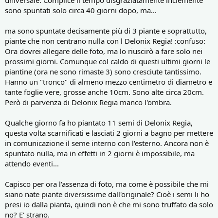
sono spuntati solo circa 40 giorni dopo, ma...
ma sono spuntate decisamente più di 3 piante e soprattutto,
piante che non centrano nulla con l Delonix Regia! :confuso:
Ora dovrei allegare delle foto, ma lo riuscirò a fare solo nei
prossimi giorni. Comunque col caldo di questi ultimi giorni le
piantine (ora ne sono rimaste 3) sono cresciute tantissimo.
Hanno un "tronco" di almeno mezzo centimetro di diametro e
tante foglie vere, grosse anche 10cm. Sono alte circa 20cm.
Però di parvenza di Delonix Regia manco l'ombra.
Qualche giorno fa ho piantato 11 semi di Delonix Regia,
questa volta scarnificati e lasciati 2 giorni a bagno per mettere
in comunicazione il seme interno con l'esterno. Ancora non è
spuntato nulla, ma in effetti in 2 giorni è impossibile, ma
attendo eventi...
Capisco per ora l'assenza di foto, ma come è possibile che mi
siano nate piante diversissime dall'originale? Cioè i semi li ho
presi io dalla pianta, quindi non è che mi sono truffato da solo
no? E' strano.