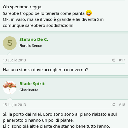
15°C forse no, ma penso ampiamente sopra i 10°C.
Oh speriamo regga.
Vedrò quest'inverno come andrà. Certo per la fioritura se ne riparla
Sarebbe troppo bello tenerla come pianta
fra 10 anni, ma per la sopravvivenza sarà già un bel test!
Ok, in vaso, ma se il vaso è grande e lei diventa 2m
Però è proprio bella come pianta, peccato che da noi non ce ne
comunque sarebbero soddisfazioni!
siano...
Stefano De C.
S
Florello Senior
13 Luglio 2013
#17
Hai una stanza dove accoglierla in inverno?
Blade Spirit
Giardinauta
15 Luglio 2013
#18
Sì, la porto dai miei. Loro sono sono al piano rialzato e sul
pianerottolo hanno un po' di piante.
Lì ci sono già altre piante che stanno bene tutto l'anno.