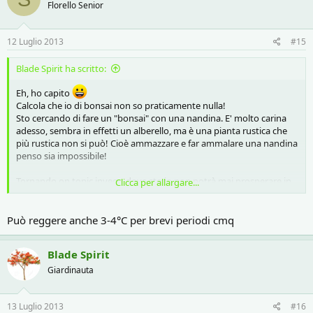
Florello Senior
12 Luglio 2013
#15
Blade Spirit ha scritto:
Eh, ho capito
Calcola che io di bonsai non so praticamente nulla!
Sto cercando di fare un "bonsai" con una nandina. E' molto carina
adesso, sembra in effetti un alberello, ma è una pianta rustica che
più rustica non si può! Cioè ammazzare e far ammalare una nandina
penso sia impossibile!
Tornando on topic invece, dove sto io non potrà mai prosperare in
Clicca per allargare...
terra, e anche in vaso secondo me è da ricoverare al chiuso per
almeno 6 mesi l'anno. Non ricordo se l'anno scorso o due anni fa sul
terrazzo di casa ha fatto -14°C!!! Quando c'è stata l'ondata di gelo
Può reggere anche 3-4°C per brevi periodi cmq
intenso per due settimane!
Blade Spirit
Ho letto che per farla fiorire dovrebbe superare l'inverno senza
bruciare per il freddo gli apici; per far ciò servono, dicono, 15°C. Poi
Giardinauta
occorrono temperature altine (25°C) e soprattutto alta umidità, ma
vabbè, vediamo che si può fare! Io la ricovererò sul pianerottolo dei
13 Luglio 2013
miei, che è illuminatissimo sempre e penso caldo anche in inverno.
#16