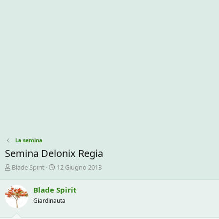
La semina
Semina Delonix Regia
C
D
Blade Spirit
12 Giugno 2013
r
a
e
t
Blade Spirit
a
a
Giardinauta
t
d
o
i