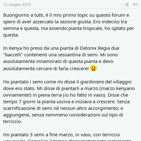
r
i
12 Giugno 2013
#1
e
n
D
i
Buongiorno a tutti, è il mio primo topic su questo forum e
i
z
spero di aver azzeccato la sezione giusta. Ero indeciso tra
s
i
semina e questa, ma essendo pianta tropicale, ho optato per
c
o
questa.
u
s
s
In Kenya ho preso da una pianta di Delonix Regia due
i
"baccelli" contenenti una sessantina di semi. Mi sono
o
assolutamente innamorato di questa pianta e devo
n
assolutamente cercare di farla crescere!
e
Ho piantato i semi come mi disse il giardiniere del villaggio
dove ero stato. Mi disse di piantarli a marzo (marzo kenyano
ovviamente!) in piena terra (io ho fatto in vaso). Disse che
tempo 7 giorni la pianta usciva e iniziava a crescere. Senza
scarnificazione di semi né nessun altro accorgimento; e
aggiungerei, senza nemmeno considerazioni sul tipo di
terriccio.
Ho piantato 3 semi a fine marzo, in vaso, con terriccio
universale. Complice il tempo disgraziatamente inclemente