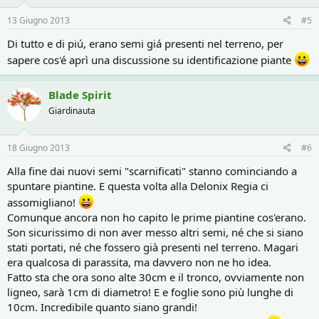
13 Giugno 2013
#5
Di tutto e di piú, erano semi giá presenti nel terreno, per
sapere cos'é aprì una discussione su identificazione piante
Blade Spirit
Giardinauta
18 Giugno 2013
#6
Alla fine dai nuovi semi "scarnificati" stanno cominciando a
spuntare piantine. E questa volta alla Delonix Regia ci
assomigliano!
Comunque ancora non ho capito le prime piantine cos'erano.
Son sicurissimo di non aver messo altri semi, né che si siano
stati portati, né che fossero già presenti nel terreno. Magari
era qualcosa di parassita, ma davvero non ne ho idea.
Fatto sta che ora sono alte 30cm e il tronco, ovviamente non
ligneo, sarà 1cm di diametro! E e foglie sono più lunghe di
10cm. Incredibile quanto siano grandi!