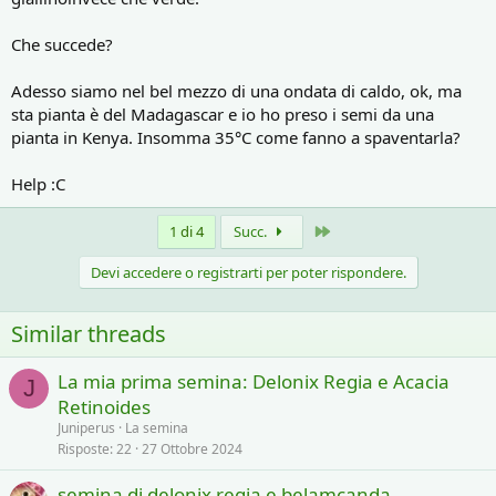
Che succede?
Adesso siamo nel bel mezzo di una ondata di caldo, ok, ma
sta pianta è del Madagascar e io ho preso i semi da una
pianta in Kenya. Insomma 35°C come fanno a spaventarla?
Help :C
Ultimo
1 di 4
Succ.
Devi accedere o registrarti per poter rispondere.
Similar threads
La mia prima semina: Delonix Regia e Acacia
J
Retinoides
Juniperus
La semina
Risposte
22
27 Ottobre 2024
semina di delonix regia e belamcanda