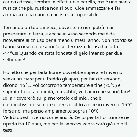
carina adesso, sembra in effetti un alberello, ma è una pianta
rustica che più rustica non si può! Cioè ammazzare e far
ammalare una nandina penso sia impossibile!
Tornando on topic invece, dove sto io non potrà mai
prosperare in terra, e anche in vaso secondo me è da
ricoverare al chiuso per almeno 6 mesi l'anno. Non ricordo se
l'anno scorso o due anni fa sul terrazzo di casa ha fatto
-14°C!!! Quando c'è stata l'ondata di gelo intenso per due
settimane!
Ho letto che per farla fiorire dovrebbe superare l'inverno
senza bruciare per il freddo gli apici; per far ciò servono,
dicono, 15°C. Poi occorrono temperature altine (25°C) e
soprattutto alta umidità, ma vabbè, vediamo che si può fare!
Io la ricovererò sul pianerottolo dei miei, che è
illuminatissimo sempre e penso caldo anche in inverno. 15°C
forse no, ma penso ampiamente sopra i 10°C.
Vedrò quest'inverno come andrà. Certo per la fioritura se ne
riparla fra 10 anni, ma per la sopravvivenza sarà già un bel
test!