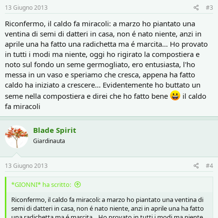
13 Giugno 2013
#3
Riconfermo, il caldo fa miracoli: a marzo ho piantato una
ventina di semi di datteri in casa, non é nato niente, anzi in
aprile una ha fatto una radichetta ma é marcita... Ho provato
in tutti i modi ma niente, oggi ho rigirato la compostiera e
noto sul fondo un seme germogliato, ero entusiasta, l'ho
messa in un vaso e speriamo che cresca, appena ha fatto
caldo ha iniziato a crescere... Evidentemente ho buttato un
seme nella compostiera e direi che ho fatto bene
il caldo
fa miracoli
Blade Spirit
Giardinauta
13 Giugno 2013
#4
*GIONNI* ha scritto:
Riconfermo, il caldo fa miracoli: a marzo ho piantato una ventina di
semi di datteri in casa, non é nato niente, anzi in aprile una ha fatto
una radichetta ma é marcita... Ho provato in tutti i modi ma niente,