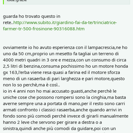
guarda ho trovato questo in
rete..
http://www.subito.it/giardino-fai-da-te/trinciatrice-
farmer-tr-500-frosinone-90316088.htm
ovviamente io ho avuto esperienza con il lampacrescia,ne ho
uno da 50 cm,proprio un mesetto fa tagliai un terreno di
4000 metri quadri in 3 ore e mezza,con un consumo di circa
2,5 litri di benzina,consuma pochissimo ho un motore honda
gx 163,l'erba viene resa quasi a farina ed il motore sforza
meno di un rasaerba di pari larghezza e pari motore,questo
non lo so perchè,ma è così..
io in 4 anni non ho mai accusato guasti,anche perchè le
uniche cose che possono rompersi sono la cinghia,ma basta
averne sempre una a portata di mano,per il resto sono carri
armati confronto i classici rasaerba,anche quando arrivi in
fondo sono più comodi perchè invece di girarli manualmente
hanno 2 leve che servono per girare a destra o a
sinistra,quindi anche più comodi da guidare,poi con un