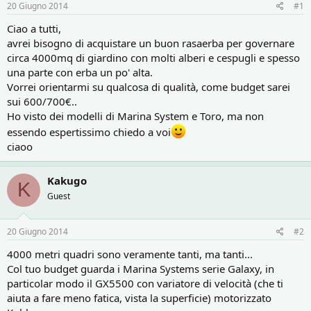
r
i
20 Giugno 2014
#1
e
n
D
i
Ciao a tutti,
i
z
avrei bisogno di acquistare un buon rasaerba per governare
s
i
circa 4000mq di giardino con molti alberi e cespugli e spesso
c
o
una parte con erba un po' alta.
u
Vorrei orientarmi su qualcosa di qualità, come budget sarei
s
sui 600/700€..
s
i
Ho visto dei modelli di Marina System e Toro, ma non
o
essendo espertissimo chiedo a voi
n
ciaoo
e
Kakugo
K
Guest
20 Giugno 2014
#2
4000 metri quadri sono veramente tanti, ma tanti...
Col tuo budget guarda i Marina Systems serie Galaxy, in
particolar modo il GX5500 con variatore di velocità (che ti
aiuta a fare meno fatica, vista la superficie) motorizzato