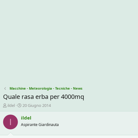
Macchine - Meteorologia - Tecniche - News
Quale rasa erba per 4000mq
C
D
ildel
20 Giugno 2014
r
a
e
t
ildel
I
a
a
Aspirante Giardinauta
t
d
o
i