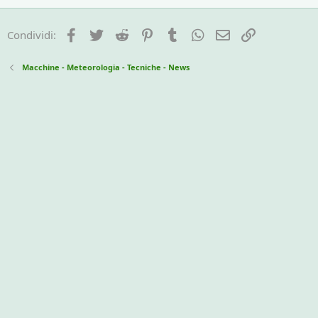
Facebook
Twitter
Reddit
Pinterest
Tumblr
WhatsApp
e-mail
Link
Condividi:
Macchine - Meteorologia - Tecniche - News