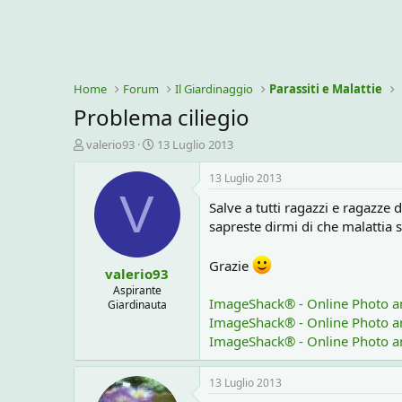
Home
Forum
Il Giardinaggio
Parassiti e Malattie
Problema ciliegio
C
D
valerio93
13 Luglio 2013
r
a
e
t
13 Luglio 2013
a
a
V
Salve a tutti ragazzi e ragazze
t
d
o
i
sapreste dirmi di che malattia s
r
i
e
n
Grazie
valerio93
D
i
i
z
Aspirante
ImageShack® - Online Photo a
Giardinauta
s
i
c
o
ImageShack® - Online Photo a
u
ImageShack® - Online Photo a
s
s
13 Luglio 2013
i