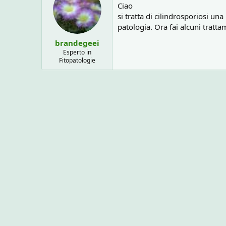
o
Ciao
n
si tratta di cilindrosporiosi u
e
patologia. Ora fai alcuni tratta
brandegeei
Esperto in
Fitopatologie