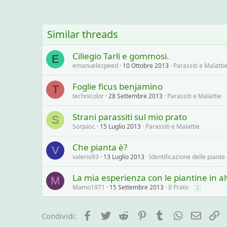
Similar threads
Ciliegio Tarli e gommosi.
E
emanuelespeed
10 Ottobre 2013
Parassiti e Malatti
Foglie ficus benjamino
T
technicolor
28 Settembre 2013
Parassiti e Malattie
Strani parassiti sul mio prato
S
Sorpasc
15 Luglio 2013
Parassiti e Malattie
Che pianta è?
V
valerio93
13 Luglio 2013
Identificazione delle piante
La mia esperienza con le piantine in a
M
Mamo1971
15 Settembre 2013
Il Prato
2
Facebook
Twitter
Reddit
Pinterest
Tumblr
WhatsApp
e-mail
L
Condividi: