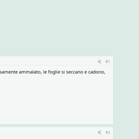
#1
vvisamente ammalato, le foglie si seccano e cadono,
#2