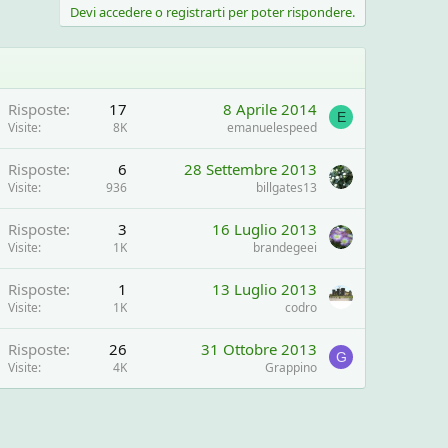
Devi accedere o registrarti per poter rispondere.
Risposte
17
8 Aprile 2014
E
Visite
8K
emanuelespeed
Risposte
6
28 Settembre 2013
Visite
936
billgates13
Risposte
3
16 Luglio 2013
Visite
1K
brandegeei
Risposte
1
13 Luglio 2013
Visite
1K
codro
Risposte
26
31 Ottobre 2013
G
Visite
4K
Grappino