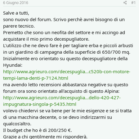
r
i
6 Giugno 2016
#1
e
n
D
i
Salve a tutti,
i
z
sono nuovo del forum. Scrivo perchè avrei bisogno di un
s
i
parere tecnico.
c
o
Premetto che sono un neofita del settore e mi accingo ad
u
acquistare il mio primo decespugliatore.
s
L'utilizzo che ne devo fare è per tagliare erba e piccoli arbusti
s
i
in un giardino di campagna della superficie di 650/700 mq.
o
Inizialmente ero orientato su questo decespugliatore della
n
Hyundai:
e
http://www.agrieuro.com/decespuglia...c520b-con-motore-
tempi-lama-denti-p-7124.html
ma avendo letto recensioni abbastanza negative su questo
forum ora sono orientato all'acquisto di questo Alpina:
http://www.agrieuro.com/decespuglia...dello-420-427-
impugnatura-singola-p-5435.html
volevo chiedervi se va bene per le mie esigenze e se si tratta
di una macchina decente, o se devo indirizzarmi su
qualcos'altro.
Il budget che ho è di 200/250 €.
Grazie a chi gentilmente mi risponderà.