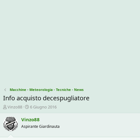
Macchine - Meteorologia - Tecniche - News
Info acquisto decespugliatore
C
D
Vinzo88
6 Giugno 2016
r
a
e
t
Vinzo88
a
a
Aspirante Giardinauta
t
d
o
i