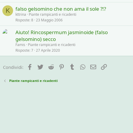
falso gelsomino che non ama il sole ?!?
K
kttrina
Piante rampicanti e ricadenti
Risposte
8
23 Maggio 2006
Aiuto! Rincospermum jasminoide (falso
gelsomino) secco
Famis
Piante rampicanti e ricadenti
Risposte
7
27 Aprile 2020
Facebook
Twitter
Reddit
Pinterest
Tumblr
WhatsApp
e-mail
Link
Condividi:
Piante rampicanti e ricadenti