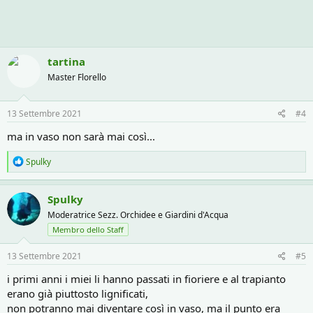
tartina
Master Florello
13 Settembre 2021
#4
ma in vaso non sarà mai così...
R
Spulky
e
a
c
Spulky
t
Moderatrice Sezz. Orchidee e Giardini d'Acqua
i
o
Membro dello Staff
n
s
13 Settembre 2021
#5
:
i primi anni i miei li hanno passati in fioriere e al trapianto
erano già piuttosto lignificati,
non potranno mai diventare così in vaso, ma il punto era