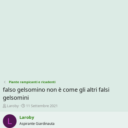
Piante rampicanti e ricadenti
falso gelsomino non è come gli altri falsi
gelsomini
C
D
Laroby
11 Settembre 2021
r
a
e
t
Laroby
L
a
a
Aspirante Giardinauta
t
d