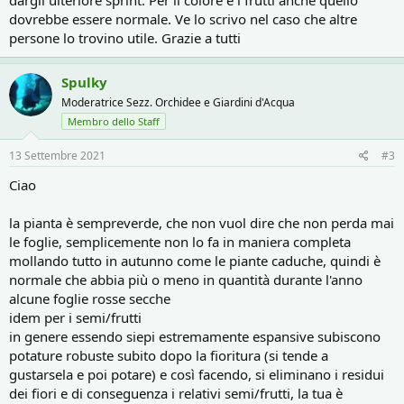
dargli ulteriore sprint. Per il colore e i frutti anche quello
dovrebbe essere normale. Ve lo scrivo nel caso che altre
persone lo trovino utile. Grazie a tutti
Spulky
Moderatrice Sezz. Orchidee e Giardini d'Acqua
Membro dello Staff
13 Settembre 2021
#3
Ciao
la pianta è sempreverde, che non vuol dire che non perda mai
le foglie, semplicemente non lo fa in maniera completa
mollando tutto in autunno come le piante caduche, quindi è
normale che abbia più o meno in quantità durante l'anno
alcune foglie rosse secche
idem per i semi/frutti
in genere essendo siepi estremamente espansive subiscono
potature robuste subito dopo la fioritura (si tende a
gustarsela e poi potare) e così facendo, si eliminano i residui
dei fiori e di conseguenza i relativi semi/frutti, la tua è