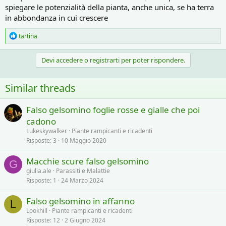
spiegare le potenzialità della pianta, anche unica, se ha terra
in abbondanza in cui crescere
R
tartina
e
a
c
Devi accedere o registrarti per poter rispondere.
t
i
o
Similar threads
n
s
:
Falso gelsomino foglie rosse e gialle che poi
cadono
Lukeskywalker
Piante rampicanti e ricadenti
Risposte
3
10 Maggio 2020
Macchie scure falso gelsomino
G
giulia.ale
Parassiti e Malattie
Risposte
1
24 Marzo 2024
Falso gelsomino in affanno
L
Lookhill
Piante rampicanti e ricadenti
Risposte
12
2 Giugno 2024