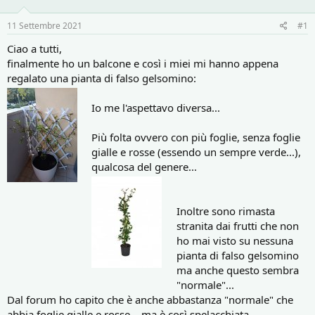
o
i
r
i
11 Settembre 2021
#1
e
n
D
i
Ciao a tutti,
i
z
finalmente ho un balcone e così i miei mi hanno appena
s
i
regalato una pianta di falso gelsomino:
c
o
u
Io me l'aspettavo diversa...
s
s
i
Più folta ovvero con più foglie, senza foglie
o
gialle e rosse (essendo un sempre verde...),
n
qualcosa del genere...
e
Inoltre sono rimasta
stranita dai frutti che non
ho mai visto su nessuna
pianta di falso gelsomino
ma anche questo sembra
"normale"...
Dal forum ho capito che è anche abbastanza "normale" che
abbia foglie gialle e rosse... ma è così spelacchiata...