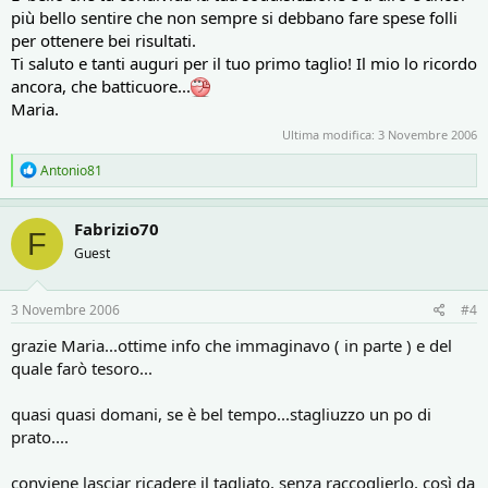
più bello sentire che non sempre si debbano fare spese folli
per ottenere bei risultati.
Ti saluto e tanti auguri per il tuo primo taglio! Il mio lo ricordo
ancora, che batticuore...
Maria.
Ultima modifica:
3 Novembre 2006
R
Antonio81
e
a
c
Fabrizio70
F
t
Guest
i
o
n
s
3 Novembre 2006
#4
:
grazie Maria...ottime info che immaginavo ( in parte ) e del
quale farò tesoro...
quasi quasi domani, se è bel tempo...stagliuzzo un po di
prato....
conviene lasciar ricadere il tagliato, senza raccoglierlo, così da