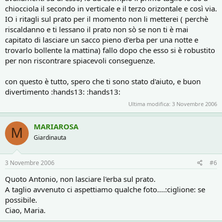
chiocciola il secondo in verticale e il terzo orizontale e così via.
IO i ritagli sul prato per il momento non li metterei ( perchè
riscaldanno e ti lessano il prato non sò se non ti è mai
capitato di lasciare un sacco pieno d'erba per una notte e
trovarlo bollente la mattina) fallo dopo che esso si è robustito
per non riscontrare spiacevoli conseguenze.
con questo è tutto, spero che ti sono stato d'aiuto, e buon
divertimento :hands13: :hands13:
Ultima modifica:
3 Novembre 2006
MARIAROSA
M
Giardinauta
3 Novembre 2006
#6
Quoto Antonio, non lasciare l'erba sul prato.
A taglio avvenuto ci aspettiamo qualche foto....:ciglione: se
possibile.
Ciao, Maria.