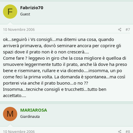
Fabrizio70
F
Guest
10 Novembre 2006
#7
ok...seguirò i Vs consigli...ma ditemi una cosa, quando
arriverà primavera, dovrò seminare ancora per coprire gli
spazi dove il prato non è o non crescerà....
Come fare ? leggevo in giro che la cosa migliore è quelloa di
smuovere leggermente tutto il prato, anche là dove ha preso
bene e riseminare, rullare e via dicendo....insomma, un po
come feci la prima volta. La domanda è spontanea...ma così
porterei via anche il prato buono...o no ??
Insomma...tecniche consigli e trucchetti...tutto ben
accettato....
MARIAROSA
M
Giardinauta
10 Novembre 2006
#8