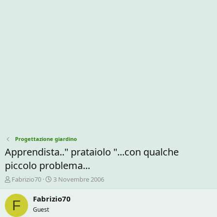
Progettazione giardino
Apprendista.." prataiolo "...con qualche
piccolo problema...
C
D
Fabrizio70
3 Novembre 2006
r
a
e
t
Fabrizio70
F
a
a
Guest
t
d