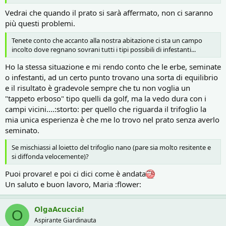
Vedrai che quando il prato si sarà affermato, non ci saranno
più questi problemi.
Tenete conto che accanto alla nostra abitazione ci sta un campo
incolto dove regnano sovrani tutti i tipi possibili di infestanti...
Ho la stessa situazione e mi rendo conto che le erbe, seminate
o infestanti, ad un certo punto trovano una sorta di equilibrio
e il risultato è gradevole sempre che tu non voglia un
"tappeto erboso" tipo quelli da golf, ma la vedo dura con i
campi vicini....:storto: per quello che riguarda il trifoglio la
mia unica esperienza è che me lo trovo nel prato senza averlo
seminato.
Se mischiassi al loietto del trifoglio nano (pare sia molto resitente e
si diffonda velocemente)?
Puoi provare! e poi ci dici come è andata
Un saluto e buon lavoro, Maria :flower:
OlgaAcuccia!
O
Aspirante Giardinauta