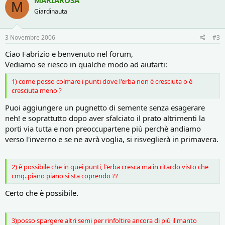
MARIAROSA
M
Giardinauta
3 Novembre 2006
#3
Ciao Fabrizio e benvenuto nel forum,
Vediamo se riesco in qualche modo ad aiutarti:
1) come posso colmare i punti dove l'erba non è cresciuta o è
cresciuta meno ?
Puoi aggiungere un pugnetto di semente senza esagerare
neh! e soprattutto dopo aver sfalciato il prato altrimenti la
porti via tutta e non preoccupartene più perchè andiamo
verso l'inverno e se ne avrà voglia, si risveglierà in primavera.
2) è possibile che in quei punti, l'erba cresca ma in ritardo visto che
cmq..piano piano si sta coprendo ??
Certo che è possibile.
3)posso spargere altri semi per rinfoltire ancora di più il manto