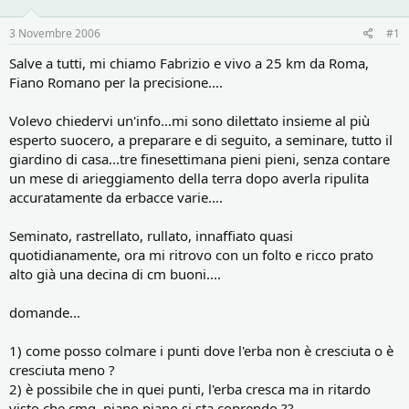
o
i
r
i
3 Novembre 2006
#1
e
n
D
i
Salve a tutti, mi chiamo Fabrizio e vivo a 25 km da Roma,
i
z
Fiano Romano per la precisione....
s
i
c
o
Volevo chiedervi un'info...mi sono dilettato insieme al più
u
esperto suocero, a preparare e di seguito, a seminare, tutto il
s
giardino di casa...tre finesettimana pieni pieni, senza contare
s
i
un mese di arieggiamento della terra dopo averla ripulita
o
accuratamente da erbacce varie....
n
e
Seminato, rastrellato, rullato, innaffiato quasi
quotidianamente, ora mi ritrovo con un folto e ricco prato
alto già una decina di cm buoni....
domande...
1) come posso colmare i punti dove l'erba non è cresciuta o è
cresciuta meno ?
2) è possibile che in quei punti, l'erba cresca ma in ritardo
visto che cmq..piano piano si sta coprendo ??