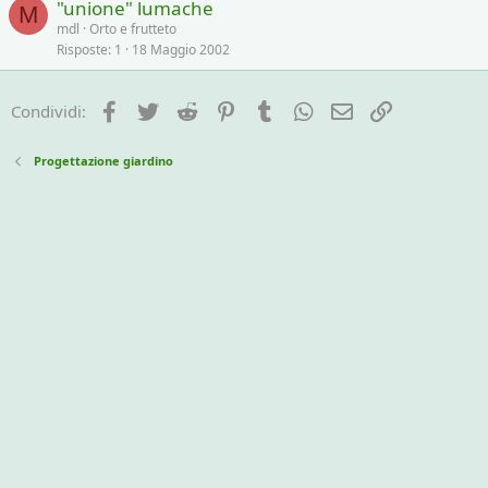
"unione" lumache
M
mdl
Orto e frutteto
Risposte
1
18 Maggio 2002
Facebook
Twitter
Reddit
Pinterest
Tumblr
WhatsApp
e-mail
Link
Condividi:
Progettazione giardino