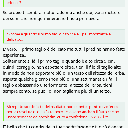
erboso ?
Se propio ti sembra molto rado ma anche qui, vai a mettere
dei semi che non germineranno fino a primavera!
4) come e quando il primo taglio ? so che è il più importante e
delicato...
E' vero, il primo taglio è delicato ma tutti i prati ne hanno fatto
esperienza...
Solitamente si fà il primo taglio quando è alto circa 5 cm.
quindi coraggio, non aspettare oltre, tieni li filo di taglio alto
in modo da non asportare più di un terzo dell'altezza dell'erba,
aspetta qualche giorno (non più di una settimana) e rifai il
taglio abbassando ulteriormente l'altezza dell'erba, tieni
sempre conto, se puoi, di non tagliarne più di un terzo.
Mi reputo soddisfatto del risultato, nonostante i punti dove l'erba
non è cresciuta o lo ha fatto poco...e lo sono anche x il fatto che ho
usato semenza da pochissimi euro a confezione....5 x 3 kili !!!
E' bello che tu condivida la tua soddisfazione e ti dirò è ancor