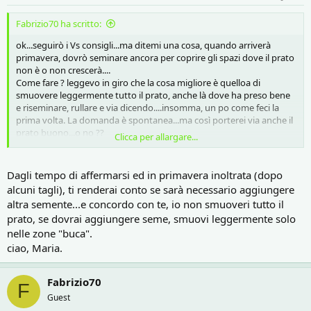
Fabrizio70 ha scritto:
ok...seguirò i Vs consigli...ma ditemi una cosa, quando arriverà
primavera, dovrò seminare ancora per coprire gli spazi dove il prato
non è o non crescerà....
Come fare ? leggevo in giro che la cosa migliore è quelloa di
smuovere leggermente tutto il prato, anche là dove ha preso bene
e riseminare, rullare e via dicendo....insomma, un po come feci la
prima volta. La domanda è spontanea...ma così porterei via anche il
prato buono...o no ??
Clicca per allargare...
Insomma...tecniche consigli e trucchetti...tutto ben accettato....
Dagli tempo di affermarsi ed in primavera inoltrata (dopo
alcuni tagli), ti renderai conto se sarà necessario aggiungere
altra semente...e concordo con te, io non smuoveri tutto il
prato, se dovrai aggiungere seme, smuovi leggermente solo
nelle zone "buca".
ciao, Maria.
Fabrizio70
F
Guest