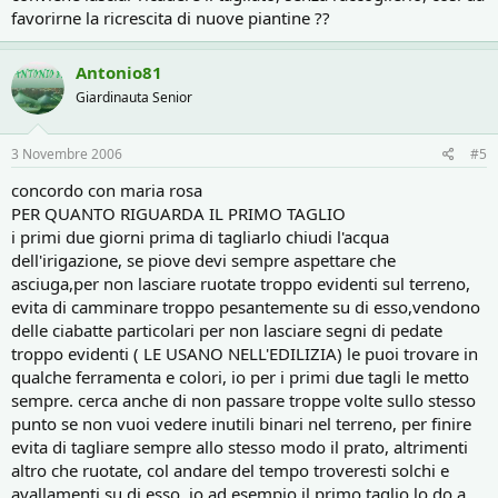
favorirne la ricrescita di nuove piantine ??
Antonio81
Giardinauta Senior
3 Novembre 2006
#5
concordo con maria rosa
PER QUANTO RIGUARDA IL PRIMO TAGLIO
i primi due giorni prima di tagliarlo chiudi l'acqua
dell'irigazione, se piove devi sempre aspettare che
asciuga,per non lasciare ruotate troppo evidenti sul terreno,
evita di camminare troppo pesantemente su di esso,vendono
delle ciabatte particolari per non lasciare segni di pedate
troppo evidenti ( LE USANO NELL'EDILIZIA) le puoi trovare in
qualche ferramenta e colori, io per i primi due tagli le metto
sempre. cerca anche di non passare troppe volte sullo stesso
punto se non vuoi vedere inutili binari nel terreno, per finire
evita di tagliare sempre allo stesso modo il prato, altrimenti
altro che ruotate, col andare del tempo troveresti solchi e
avallamenti su di esso, io ad esempio il primo taglio lo do a